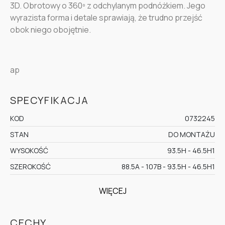
3D. Obrotowy o 360
º z odchylanym podnóżkiem.
Jego
wyrazista forma i detale sprawiają, że trudno przejść
obok niego obojętnie.
ap
SPECYFIKACJA
KOD
0732245
STAN
DO MONTAŻU
WYSOKOŚĆ
93.5H - 46.5H1
SZEROKOŚĆ
88.5A - 107B - 93.5H - 46.5H1
WIĘCEJ
CECHY