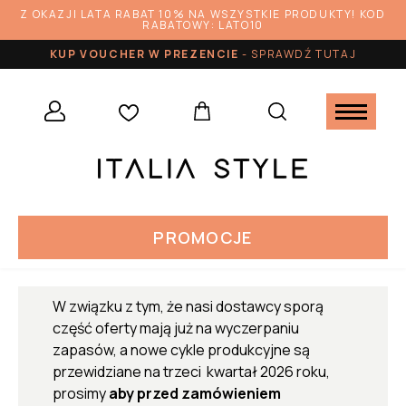
Z OKAZJI LATA RABAT 10% NA WSZYSTKIE PRODUKTY! KOD
RABATOWY: LATO10
KUP VOUCHER W PREZENCIE
-
SPRAWDŹ TUTAJ
PROMOCJE
W związku z tym, że nasi dostawcy sporą
część oferty mają już na wyczerpaniu
zapasów, a nowe cykle produkcyjne są
przewidziane na trzeci kwartał 2026 roku,
prosimy
aby przed zamówieniem