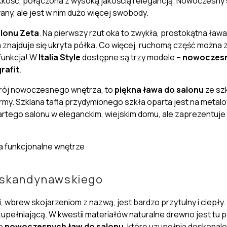
lekkość, połączona z wysoką jakością i elegancją. Nowoczesny 
any, ale jest w nim dużo więcej swobody.
alonu
Zeta
. Na pierwszy rzut oka to zwykła, prostokątna ław
 znajduje się
ukryta półka
. Co więcej, ruchomą część można z
funkcja! W
Italia Style
dostępne są
trzy modele
–
nowoczesna
grafit
.
strój nowoczesnego wnętrza, to
piękna ława do salonu
ze sz
 formy. Szklana tafla przydymionego szkła oparta jest na meta
tego salonu w eleganckim, wiejskim domu, ale zaprezentuje 
a funkcjonalne wnętrze
 skandynawskiego
i, wbrew skojarzeniom z nazwą, jest bardzo
przytulny
i
ciepły
 uzupełniającą. W kwestii materiałów
naturalne drewno jest tu 
e
nowoczesnych ław do salonu
, które uzupełnią doskonal