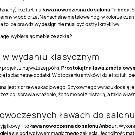
ełznany) kształt ma
ława nowoczesna do salonu
Tribeca
. 
jemny w odbiorze. Nienachalne metalowe nogi w kolorze czarn
a to, że prawdziwy design nie musi być ostry i krzykliwy.
uwagę, wybierając meble ze szkła?
u w wydaniu klasycznym
y
projekt z najwyższej półki
.
Prostokątna ława z metalowym
cję
i
szlachetne dodatki
. W otoczeniu antyków i dzieł sztuki b
na jest z
drzewa akacjowego
. Szykownego wyrazu dodają je
zez co, sprawia wrażenie, że to mebel z historią, a takie właś
nowoczesnych ławach do salon
yjątkowy – to
ława nowoczesna do salonu
Anbour
. Wykon
zagięła się pod wpływem magicznego zaklęcia. Jednolitość mat