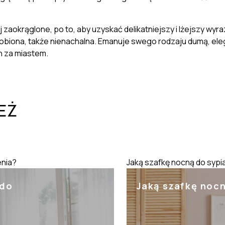
j zaokrąglone, po to, aby uzyskać delikatniejszy i lżejszy wyra
obiona, także nienachalna. Emanuje swego rodzaju dumą, eleg
 za miastem.
EŻ
enia?
Jaką szafkę nocną do sypi
 do
Jaką szafkę nocn