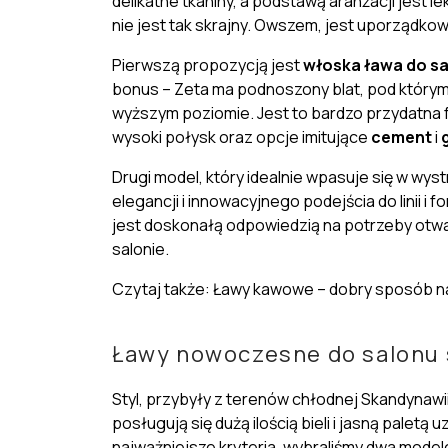
delikatne tkaniny, a podstawą aranżacji jest 
nie jest tak skrajny. Owszem, jest uporządkow
Pierwszą propozycją jest
włoska ława do s
bonus – Zeta ma
podnoszony blat
, pod którym
wyższym poziomie. Jest to bardzo przydatna 
wysoki połysk oraz opcje imitujące
cement
i
Drugi model, który idealnie wpasuje się w wy
elegancji
i innowacyjnego podejścia do linii i
jest doskonałą odpowiedzią na potrzeby otwar
salonie.
Czytaj także: Ławy kawowe – dobry sposób n
Ławy nowoczesne do salonu
Styl, przybyły z terenów chłodnej Skandynawi
posługują się dużą ilością bieli i jasną paletą
najważniejsze kryteria, wybraliśmy dwa model