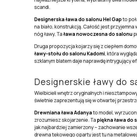
scandi.
Designerska ława do salonu
Hel Gap
to poł
na biało, konstrukcją. Całość jest przyjemn
nóg ławy. Ta
ława nowoczesna do salonu
pr
Druga propozycja kojarzy się z ciepłem dom
ławy-stołu do salonu
Kadomi
, która wyglą
szklanym blatem daje naprawdę intrygujący ef
Designerskie ławy do s
Wielbicieli wnętrz oryginalnych i niesztampow
świetnie zaprezentują się w otwartej przestrz
Drewniana ława
Adanya
to model, wyrzucony
zrozumiesz skojarzenie. Ta
piękna ława do 
jak najbardziej zamierzony – zachowanie wsze
drewna tekowego oparty jest tu na metalowej 