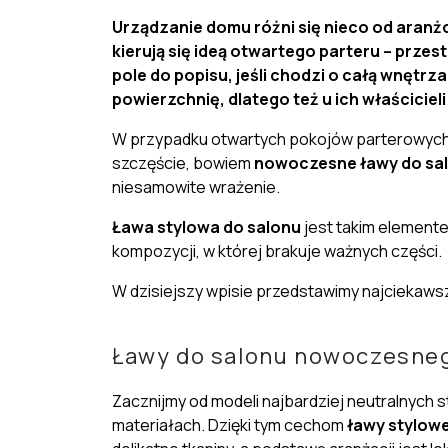
Urządzanie domu różni się nieco od ara
kierują się
ideą otwartego parteru
– przest
pole do popisu, jeśli chodzi o całą wnętr
powierzchnię, dlatego też u ich właściciel
W przypadku otwartych pokojów parterowych 
szczęście, bowiem
nowoczesne ławy do sa
niesamowite wrażenie.
Ława stylowa do salonu
jest takim elemente
kompozycji, w której brakuje ważnych części.
W dzisiejszy wpisie przedstawimy najciekaw
Ławy do salonu nowoczesne
Zacznijmy od modeli najbardziej neutralnych 
materiałach. Dzięki tym cechom
ławy stylowe