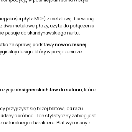
iej jakości płyta MDF) z metalową, barwioną
az dwa metalowe płozy, użyte do połączenia
lnie pasuje do skandynawskiego nurtu.
ystko za sprawą podstawy
nowoczesnej
yginalny design
, który w połączeniu ze
opozycje
designerskich ław do salonu
, które
 przyjrzysz się bliżej blatowi, od razu
oddany obróbce. Ten stylistyczny zabieg jest
e naturalnego charakteru. Blat wykonany z