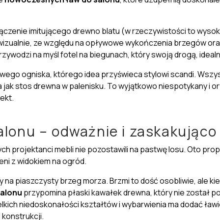
ączenie imitującego drewno blatu (w rzeczywistości to wysok
a wizualnie, ze względu na opływowe wykończenia brzegów or
zywodzi na myśl fotel na biegunach, który swoją drogą, idea
owego ogniska, którego idea przyświeca stylowi scandi. Wsz
da jak stos drewna w palenisku. To wyjątkowo
niespotykany
i
or
ekt.
alonu – odważnie i zaskakująco
ych projektanci mebli nie pozostawili na pastwę losu. Oto pr
eni z widokiem na ogród.
 na piaszczysty brzeg morza. Brzmi to dość osobliwie, ale kiedy
salonu
przypomina płaski kawałek drewna, który nie został p
lkich niedoskonałości kształtów i wybarwienia ma dodać ławi
konstrukcji.