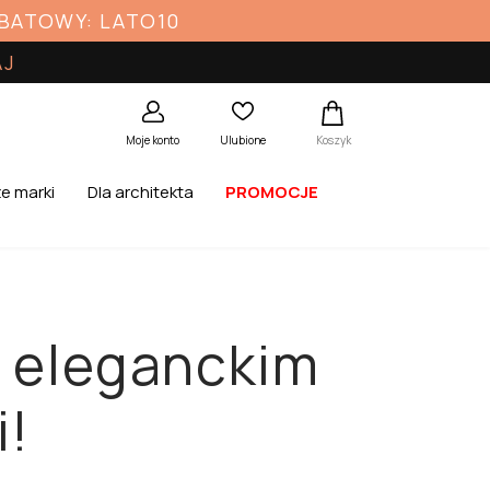
ABATOWY: LATO10
AJ
Koszyk
Moje konto
Ulubione
e marki
Dla architekta
PROMOCJE
 eleganckim
i!