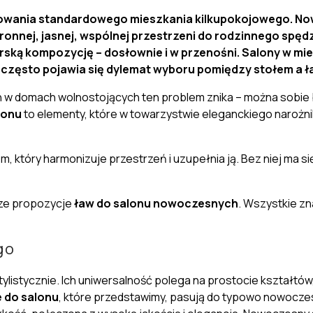
nżowania standardowego mieszkania kilkupokojowego. 
ronnej, jasnej, wspólnej przestrzeni do rodzinnego spęd
zarską kompozycję – dosłownie i w przenośni. Salony w m
i często pojawia się
dylemat wyboru
pomiędzy stołem a 
w domach wolnostojących ten problem znika – można sobie 
lonu
to elementy, które w towarzystwie eleganckiego narożni
m, który harmonizuje przestrzeń i uzupełnia ją. Bez niej ma 
sze propozycje
ław do salonu nowoczesnych
. Wszystkie zn
go
stylistycznie. Ich uniwersalność polega na prostocie kształt
 do salonu
, które przedstawimy, pasują do typowo nowoczes