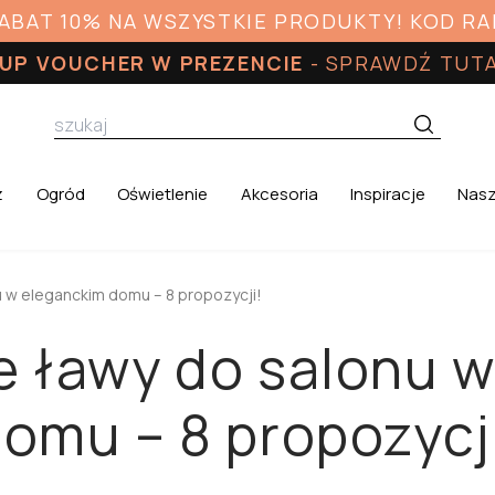
RABAT 10% NA WSZYSTKIE PRODUKTY! KOD R
UP VOUCHER W PREZENCIE
-
SPRAWDŹ TUT
z
Ogród
Oświetlenie
Akcesoria
Inspiracje
Nasz
 w eleganckim domu – 8 propozycji!
 ławy do salonu w
omu – 8 propozycj