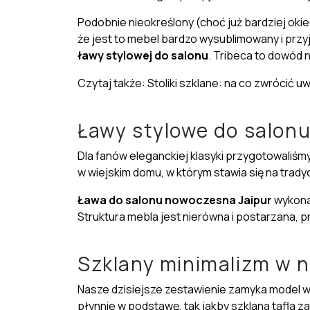
Podobnie nieokreślony (choć już bardziej oki
że jest to mebel bardzo wysublimowany i przy
ławy stylowej do salonu
. Tribeca to dowód n
Czytaj także: Stoliki szklane: na co zwrócić 
Ławy stylowe do salon
Dla fanów eleganckiej klasyki przygotowaliśm
w wiejskim domu, w którym stawia się na
trady
Ława do salonu nowoczesna
Jaipur
wykona
Struktura mebla jest nierówna i postarzana, pr
Szklany minimalizm w 
Nasze dzisiejsze zestawienie zamyka model w
płynnie w podstawę, tak jakby szklana tafla 