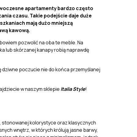
Nowoczesne apartamenty bardzo często
zania czasu. Takie podejście daje duże
ieszkaniach mają dużo mniejszą
ławą kawową
.
bowiem pozwolić na oba te meble. Na
ka lub skórzanej kanapy robią naprawdę
się dziwne poczucie nie do końca przemyślanej
ajdziecie w naszym sklepie
Italia Style
!
ów, stonowanej kolorystyce oraz klasycznych
nych wnętrz, w których królują jasne barwy,