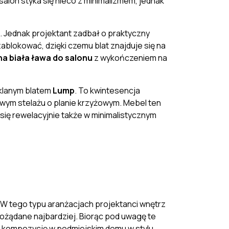
salon styka się nieco z minimalizmem, jednak
a. Jednak projektant zadbał o praktyczny
ablokować, dzięki czemu blat znajduje się na
 biała ława do salonu
z wykończeniem na
klanym blatem
Lump
. To
kwintesencja
lowym stelażu o planie krzyżowym. Mebel ten
się rewelacyjnie także w minimalistycznym
. W tego typu aranżacjach projektanci wnętrz
pożądane najbardziej
. Biorąc pod uwagę te
e kompozycję w podmiejskim domu w stylu