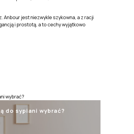
z. Anbour jest niezwykle szykowna, a z racji
ancją i prostotą, a to cechy wyjątkowo
ani wybrać?
Jakie meb
ą do sypiani wybrać?
Jaki