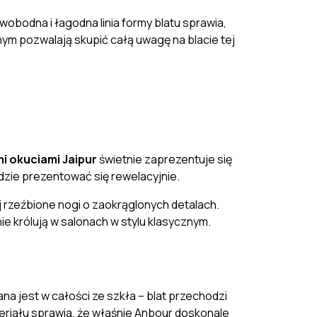
Swobodna i łagodna linia formy blatu sprawia,
ym pozwalają skupić całą uwagę na blacie tej
i okuciami Jaipur
świetnie zaprezentuje się
ędzie prezentować się rewelacyjnie.
j
rzeźbione nogi
o zaokrąglonych detalach.
nie królują w salonach w stylu klasycznym.
u
ana jest
w całości ze szkła
– blat przechodzi
eriału sprawia, że właśnie Anbour doskonale