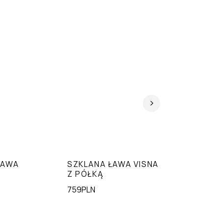
ŁAWA
SZKLANA ŁAWA VISNA
NOWOCZ
N
Z PÓŁKĄ
TREQUA
759PLN
1782PLN