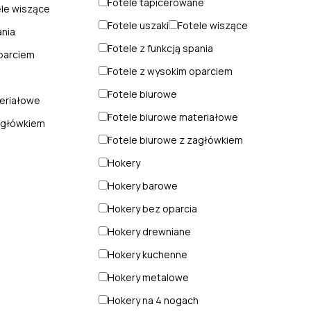
Fotele tapicerowane
le wiszące
Fotele uszaki
Fotele wiszące
ania
Fotele z funkcją spania
parciem
Fotele z wysokim oparciem
Fotele biurowe
teriałowe
Fotele biurowe materiałowe
agłówkiem
Fotele biurowe z zagłówkiem
Hokery
Hokery barowe
Hokery bez oparcia
Hokery drewniane
Hokery kuchenne
Hokery metalowe
h
Hokery na 4 nogach