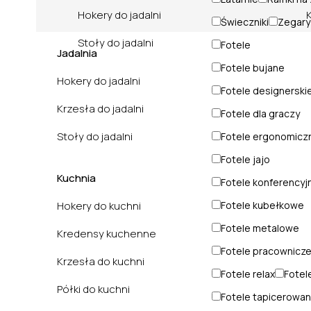
Hokery do jadalni
Świeczniki
Zegary
Stoły do jadalni
Fotele
Jadalnia
Fotele bujane
Hokery do jadalni
Fotele designerski
Krzesła do jadalni
Fotele dla graczy
Stoły do jadalni
Fotele ergonomicz
Fotele jajo
Kuchnia
Fotele konferencyj
Hokery do kuchni
Fotele kubełkowe
Fotele metalowe
Kredensy kuchenne
Fotele pracownicz
Krzesła do kuchni
Fotele relax
Fotel
Półki do kuchni
Fotele tapicerowa