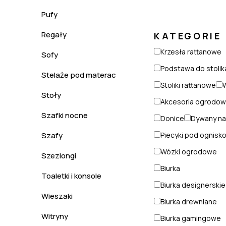
Pufy
Regały
KATEGORIE
Krzesła rattanowe
Sofy
Podstawa do stolik
Stelaże pod materac
Stoliki rattanowe
Stoły
Akcesoria ogrodo
Szafki nocne
Donice
Dywany na
Szafy
Piecyki pod ognisk
Wózki ogrodowe
Szezlongi
Biurka
Toaletki i konsole
Biurka designerskie
Wieszaki
Biurka drewniane
Witryny
Biurka gamingowe