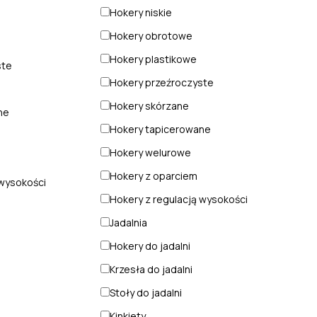
Hokery niskie
Hokery obrotowe
Hokery plastikowe
ste
Hokery przeźroczyste
Hokery skórzane
ne
Hokery tapicerowane
Hokery welurowe
Hokery z oparciem
 wysokości
Hokery z regulacją wysokości
Jadalnia
Hokery do jadalni
Krzesła do jadalni
Stoły do jadalni
Kinkiety