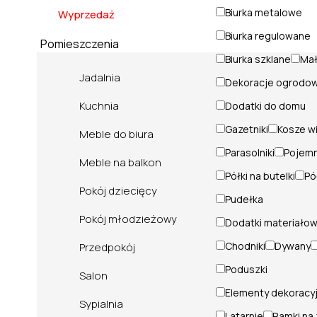
Biurka metalowe
Wyprzedaż
Biurka regulowane
Pomieszczenia
Biurka szklane
Mał
Jadalnia
Dekoracje ogrodo
Kuchnia
Dodatki do domu
Gazetniki
Kosze w
Meble do biura
Parasolniki
Pojemn
Meble na balkon
Półki na butelki
Pó
Pokój dziecięcy
Pudełka
Pokój młodzieżowy
Dodatki materiało
Chodniki
Dywany
Przedpokój
Poduszki
Salon
Elementy dekoracy
Sypialnia
Latarnie
Ramki na 