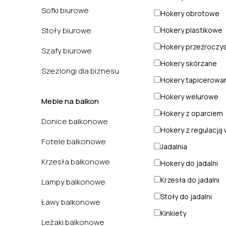
Sofki biurowe
Hokery obrotowe
Stoły biurowe
Hokery plastikowe
Hokery przeźroczy
Szafy biurowe
Hokery skórzane
Szezlongi dla biznesu
Hokery tapicerowa
Hokery welurowe
Meble na balkon
Hokery z oparciem
Donice balkonowe
Hokery z regulacją
Fotele balkonowe
Jadalnia
Krzesła balkonowe
Hokery do jadalni
Krzesła do jadalni
Lampy balkonowe
Stoły do jadalni
Ławy balkonowe
Kinkiety
Leżaki balkonowe