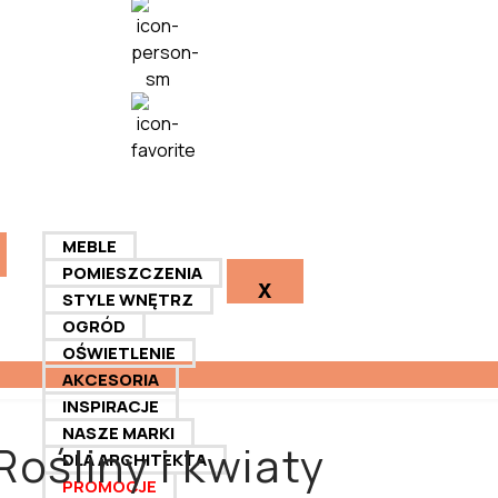
MEBLE
POMIESZCZENIA
X
STYLE WNĘTRZ
OGRÓD
OŚWIETLENIE
AKCESORIA
INSPIRACJE
NASZE MARKI
Rośliny i kwiaty
DLA ARCHITEKTA
PROMOCJE