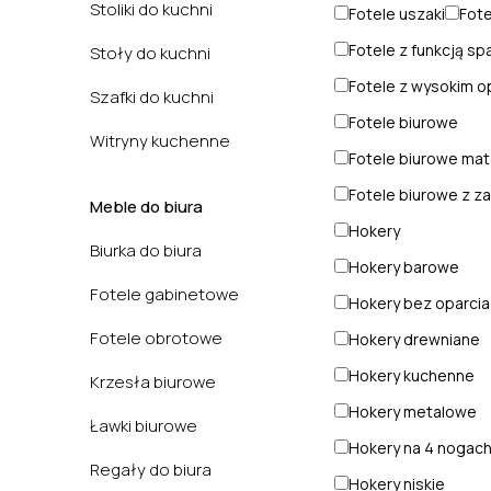
Stoliki do kuchni
Fotele uszaki
Fote
Fotele z funkcją sp
Stoły do kuchni
Fotele z wysokim o
Szafki do kuchni
Fotele biurowe
Witryny kuchenne
Fotele biurowe ma
Fotele biurowe z z
Meble do biura
Hokery
Biurka do biura
Hokery barowe
Fotele gabinetowe
Hokery bez oparcia
Fotele obrotowe
Hokery drewniane
Hokery kuchenne
Krzesła biurowe
Hokery metalowe
Ławki biurowe
Hokery na 4 nogac
Regały do biura
Hokery niskie