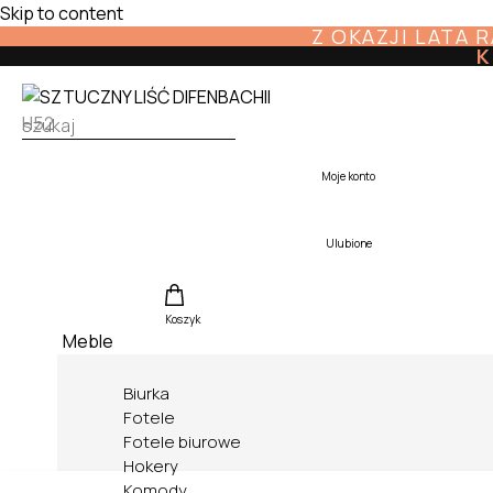
Skip to content
Z OKAZJI LATA 
K
Moje konto
Ulubione
Koszyk
Meble
Biurka
Fotele
Fotele biurowe
Hokery
Komody