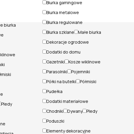
Biurka gamingowe
Biurka metalowe
Biurka regulowane
e biurka
Biurka szklane
Małe biurka
we
Dekoracje ogrodowe
Dodatki do domu
iklinowe
Gazetniki
Kosze wiklinowe
iki
Parasolniki
Pojemniki
łmiski
Półki na butelki
Półmiski
Pudełka
we
Dodatki materiałowe
Pledy
Chodniki
Dywany
Pledy
Poduszki
jne
Elementy dekoracyjne
zdjęcia