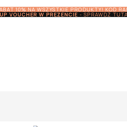
RABAT 10% NA WSZYSTKIE PRODUKTY! KOD R
UP VOUCHER W PREZENCIE
-
SPRAWDŹ TUT