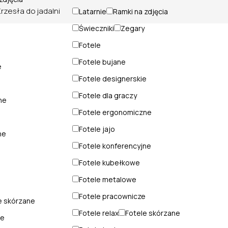
Krzesła do jadalni
Latarnie
Ramki na zdjęcia
Świeczniki
Zegary
Fotele
Fotele bujane
e
Fotele designerskie
Fotele dla graczy
ne
Fotele ergonomiczne
Fotele jajo
ne
Fotele konferencyjne
Fotele kubełkowe
Fotele metalowe
e
Fotele pracownicze
e skórzane
Fotele relax
Fotele skórzane
ne