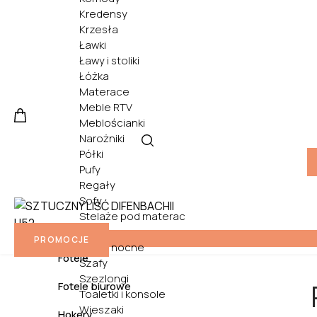
Kredensy
Krzesła
Ławki
Ławy i stoliki
Łóżka
Materace
Meble RTV
Meblościanki
Narożniki
Półki
Pufy
Regały
Sofy
Stelaże pod materac
Biurka
Stoły
PROMOCJE
Szafki nocne
Fotele
Szafy
Szezlongi
Fotele biurowe
Toaletki i konsole
Wieszaki
Hokery