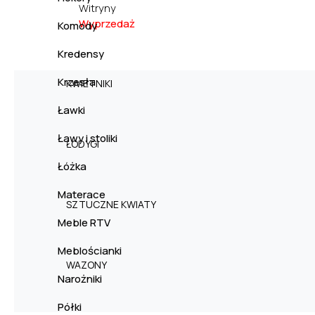
Witryny
Wyprzedaż
Komody
Kredensy
Krzesła
KWIETNIKI
Ławki
Ławy i stoliki
ŁODYGI
Łóżka
Materace
SZTUCZNE KWIATY
Meble RTV
Meblościanki
WAZONY
Narożniki
Półki