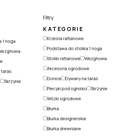
Filtry
KATEGORIE
Krzesła rattanowe
a 1 noga
Podstawa do stolika 1 noga
Wezgłowia
Stoliki rattanowe
Wezgłowia
we
Akcesoria ogrodowe
 taras
Donice
Dywany na taras
o
Skrzynie
Piecyki pod ognisko
Skrzynie
Wózki ogrodowe
Biurka
Biurka designerskie
Biurka drewniane