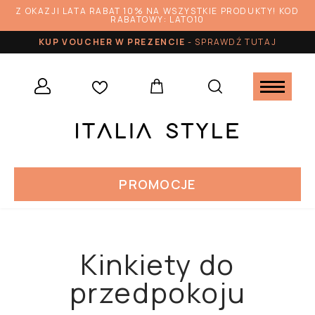
Z OKAZJI LATA RABAT 10% NA WSZYSTKIE PRODUKTY! KOD
RABATOWY: LATO10
KUP VOUCHER W PREZENCIE
-
SPRAWDŹ TUTAJ
PROMOCJE
Kinkiety do
przedpokoju