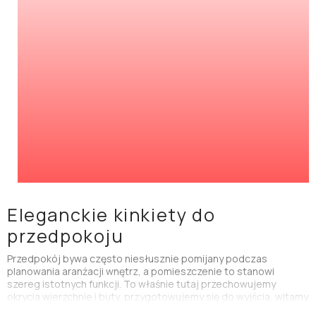
Eleganckie kinkiety do
przedpokoju
Przedpokój bywa często niesłusznie pomijany podczas
planowania aranżacji wnętrz, a pomieszczenie to stanowi
szereg istotnych funkcji. To właśnie tutaj przechowujemy
okrycia wierzchnie i buty, przygotowujemy się do wyjścia, witamy
gości oraz przeglądamy się
w lustrze
. Warto więc zadbać, aby