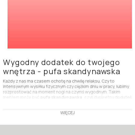
Wygodny dodatek do twojego
wnętrza - pufa skandynawska
Każdy z nas ma czasem ochotę na chwilę relaksu. Czy to
intensywnym wysiłku fizycznym czy ciężkim dniu w pracy, lubimy
rozprostować na moment nogi na czymś wygodnym. Takim
meblem może być
pufa skandynawska
, czyli dyskretny dodatek
do
fotela skandynawskiego
lub
skandynawskiej sofy
. Znakomicie
sprawdza się w roli podnóżka albo dodatkowego miejsca do
WIĘCEJ
siedzenia. Skandynawskie wzornictwo oparte na minimalizmie
sprawia, że pufa na nóżkach wpasuje się w niemal każdy wystrój
wnętrza. Poznaj pełną ofertę mebli skandynawskich na
italiastyle.pl i wybierz pufę dla siebie.