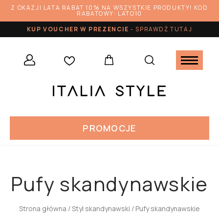
Z OKAZJI LATA RABAT 10% NA WSZYSTKIE PRODUKTY! KOD
RABATOWY: LATO10
KUP VOUCHER W PREZENCIE
-
SPRAWDŹ TUTAJ
PROMOCJE
Pufy skandynawskie
Strona główna
/
Styl skandynawski
/ Pufy skandynawskie