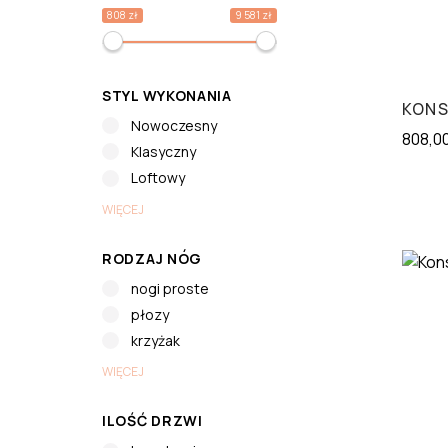
808 zł
9 581 zł
STYL WYKONANIA
KONS
Nowoczesny
808,0
Klasyczny
Loftowy
WIĘCEJ
RODZAJ NÓG
nogi proste
płozy
krzyżak
WIĘCEJ
ILOŚĆ DRZWI