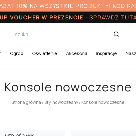
RABAT 10% NA WSZYSTKIE PRODUKTY! KOD R
UP VOUCHER W PREZENCIE
-
SPRAWDŹ TUT
z
Ogród
Oświetlenie
Akcesoria
Inspiracje
Nasz
Konsole nowoczesne
Strona główna
/
Styl nowoczesny
/ Konsole nowoczesne
MEBLOŚCIANKI