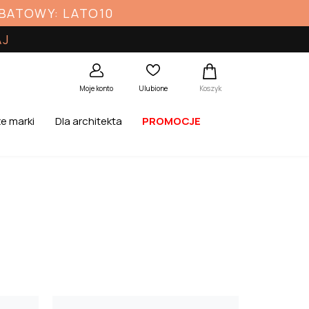
ABATOWY: LATO10
AJ
Koszyk
Moje konto
Ulubione
e marki
Dla architekta
PROMOCJE