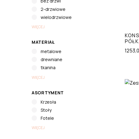
bez drzwi
2-drzwiowe
wielodrzwiowe
WIĘCEJ
KONS
PÓŁK
MATERIAŁ
1253,
metalowe
drewniane
tkanina
WIĘCEJ
ASORTYMENT
Krzesła
Stoły
Fotele
WIĘCEJ