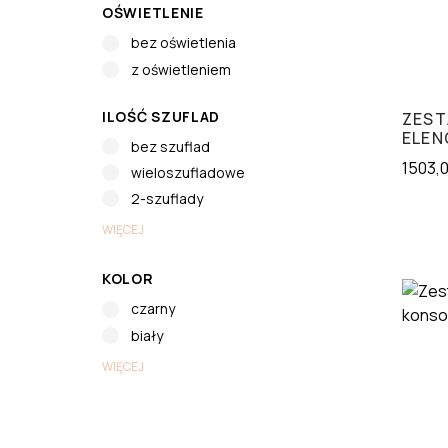
OŚWIETLENIE
bez oświetlenia
z oświetleniem
ILOŚĆ SZUFLAD
ZEST
ELEN
bez szuflad
1503,
wieloszufladowe
2-szuflady
WIĘCEJ
KOLOR
czarny
biały
WIĘCEJ