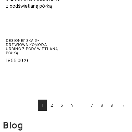
DESIGNERSKA 3-
DRZWIOWA KOMODA
URBINO Z PODŚWIETLANĄ
PÓŁKĄ
1955,00
zł
1
2
3
4
…
7
8
9
→
Blog