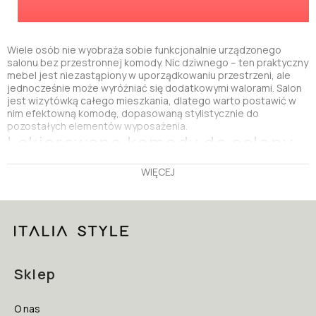
Wiele osób nie wyobraża sobie funkcjonalnie urządzonego
salonu bez przestronnej komody. Nic dziwnego – ten praktyczny
mebel jest niezastąpiony w uporządkowaniu przestrzeni, ale
jednocześnie może wyróżniać się dodatkowymi walorami. Salon
jest wizytówką całego mieszkania, dlatego warto postawić w
nim efektowną komodę, dopasowaną stylistycznie do
pozostałych elementów wyposażenia.
Lakierowane komody do salonu
Meble wykończone na wysoki połysk zawsze prezentują się
WIĘCEJ
bardzo elegancko, dlatego są znakomitym wyborem z myślą o
urządzeniu atrakcyjnego salonu.
Komody do salonu
z
lakierowanymi frontami świetnie pasują przede wszystkim do
klasycznych aranżacji. Wbrew pozorom, takie meble nie są
kłopotliwe w czyszczeniu i z łatwością można zadbać o
utrzymanie ich estetycznego połysku. Szeroka oferta obejmuje
błyszczące komody do salonu w jasnych oraz ciemnych
tonacjach, dlatego dopasowanie konkretnego modelu do
Sklep
pozostałych mebli, w tym
meblościanek salonowych
oraz
eleganckich szafek RTV do salonu
, nie jest trudnym zadaniem.
Komody do salonu – wygoda
O nas