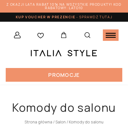
Z OKAZJI LATA RABAT 10% NA WSZYSTKIE PRODUKTY! KOD
RABATOWY: LATO10
KUP VOUCHER W PREZENCIE
-
SPRAWDŹ TUTAJ
PROMOCJE
Komody do salonu
Strona główna
/
Salon
/ Komody do salonu