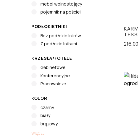
mebel wolnostojący
pojemnik na pościel
PODŁOKIETNIKI
KARM
TESS
Bez podłokietników
216,0
Z podłokietnikami
KRZESŁA/FOTELE
Gabinetowe
Konferencyjne
Pracownicze
KOLOR
czarny
biały
brązowy
WIĘCEJ