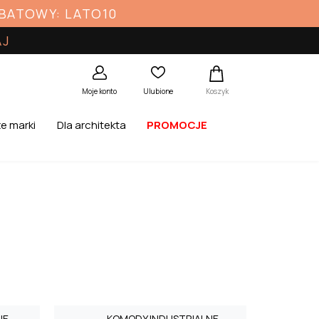
ABATOWY: LATO10
AJ
Koszyk
Moje konto
Ulubione
e marki
Dla architekta
PROMOCJE
NE
KOMODY INDUSTRIALNE