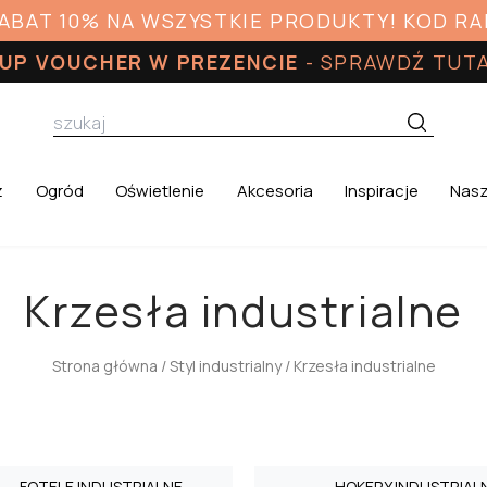
RABAT 10% NA WSZYSTKIE PRODUKTY! KOD R
UP VOUCHER W PREZENCIE
-
SPRAWDŹ TUT
z
Ogród
Oświetlenie
Akcesoria
Inspiracje
Nasz
Krzesła industrialne
Strona główna
/
Styl industrialny
/ Krzesła industrialne
FOTELE INDUSTRIALNE
HOKERY INDUSTRIAL