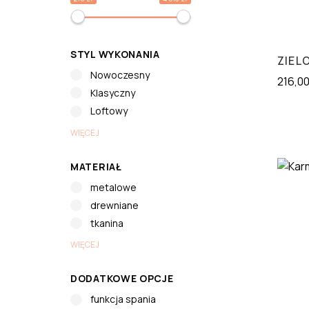
STYL WYKONANIA
ZIEL
Nowoczesny
216,0
Klasyczny
Loftowy
WIĘCEJ
MATERIAŁ
metalowe
drewniane
tkanina
WIĘCEJ
DODATKOWE OPCJE
funkcja spania