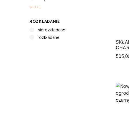
WIĘCEJ
ROZKŁADANIE
nierozkładane
rozkładane
SKŁA
CHA
505,0