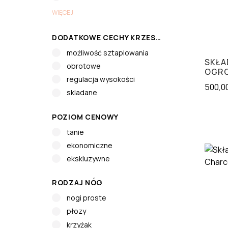
WIĘCEJ
DODATKOWE CECHY KRZESŁA
możliwość sztaplowania
SKŁA
obrotowe
OGRO
regulacja wysokości
500,0
skladane
POZIOM CENOWY
tanie
ekonomiczne
ekskluzywne
RODZAJ NÓG
nogi proste
płozy
krzyżak