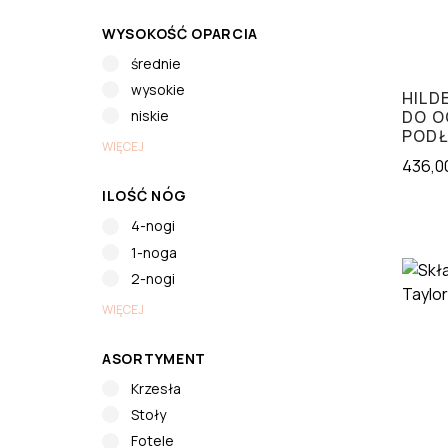
WYSOKOŚĆ OPARCIA
średnie
wysokie
HILD
DO O
niskie
PODŁ
WIĘCEJ
436,0
ILOŚĆ NÓG
4-nogi
1-noga
2-nogi
WIĘCEJ
ASORTYMENT
Krzesła
Stoły
Fotele