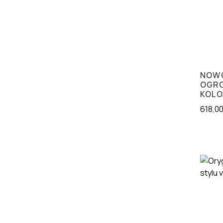
NOWO
OGRO
KOLO
618,0