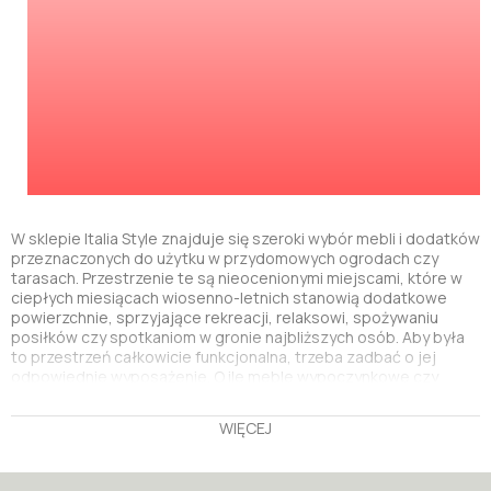
W sklepie Italia Style znajduje się szeroki wybór mebli i dodatków
przeznaczonych do użytku w przydomowych ogrodach czy
tarasach. Przestrzenie te są nieocenionymi miejscami, które w
ciepłych miesiącach wiosenno-letnich stanowią dodatkowe
powierzchnie, sprzyjające rekreacji, relaksowi, spożywaniu
posiłków czy spotkaniom w gronie najbliższych osób. Aby była
to przestrzeń całkowicie funkcjonalna, trzeba zadbać o jej
odpowiednie wyposażenie. O ile meble wypoczynkowe czy
stoliki są najpopularniejszymi produktami ogrodowymi, tak coraz
więcej klientów sięga teraz po stylowe i praktyczne namioty.
WIĘCEJ
Dlaczego warto zainwestować w