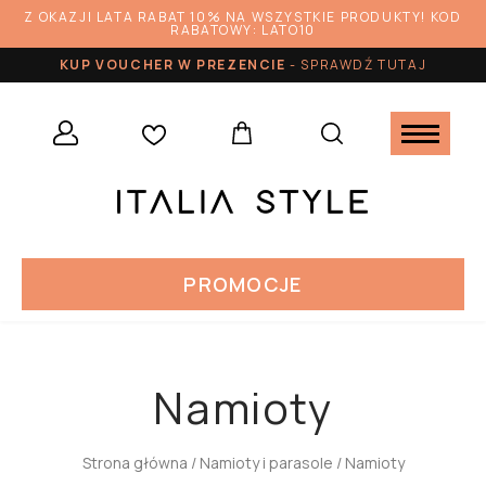
Z OKAZJI LATA RABAT 10% NA WSZYSTKIE PRODUKTY! KOD
RABATOWY: LATO10
KUP VOUCHER W PREZENCIE
-
SPRAWDŹ TUTAJ
PROMOCJE
Namioty
Strona główna
/
Namioty i parasole
/ Namioty