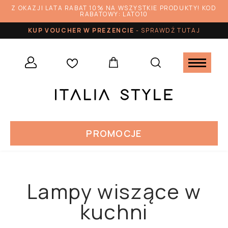
Z OKAZJI LATA RABAT 10% NA WSZYSTKIE PRODUKTY! KOD
RABATOWY: LATO10
KUP VOUCHER W PREZENCIE
-
SPRAWDŹ TUTAJ
PROMOCJE
Lampy wiszące w
kuchni