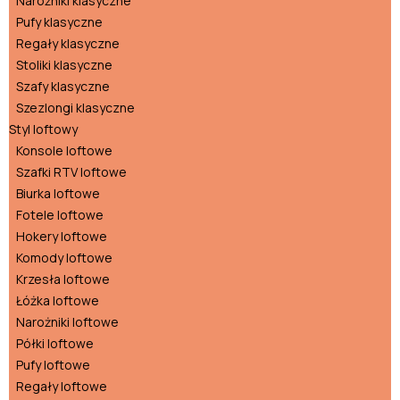
Narożniki klasyczne
Pufy klasyczne
Regały klasyczne
Stoliki klasyczne
Szafy klasyczne
Szezlongi klasyczne
Styl loftowy
Konsole loftowe
Szafki RTV loftowe
Biurka loftowe
Fotele loftowe
Hokery loftowe
Komody loftowe
Krzesła loftowe
Łóżka loftowe
Narożniki loftowe
Półki loftowe
Pufy loftowe
Regały loftowe