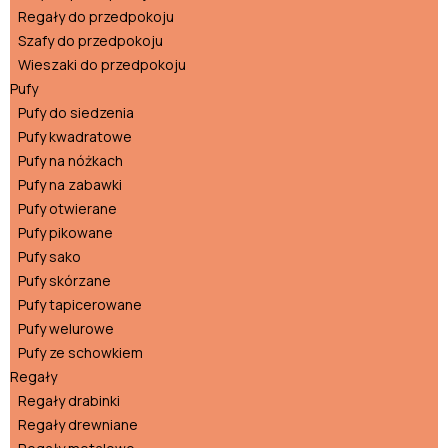
Regały do przedpokoju
Szafy do przedpokoju
Wieszaki do przedpokoju
Pufy
Pufy do siedzenia
Pufy kwadratowe
Pufy na nóżkach
Pufy na zabawki
Pufy otwierane
Pufy pikowane
Pufy sako
Pufy skórzane
Pufy tapicerowane
Pufy welurowe
Pufy ze schowkiem
Regały
Regały drabinki
Regały drewniane