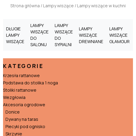
Strona główna
/
Lampy wiszące
/ Lampy wiszące w kuchni
LAMPY
LAMPY
DŁUGIE
LAMPY
LAMPY
WISZĄCE
WISZĄCE
LAMPY
WISZĄCE
WISZĄCE
DO
DO
WISZĄCE
DREWNIANE
GLAMOUR
SALONU
SYPIALNI
KATEGORIE
Krzesła rattanowe
Podstawa do stolika 1 noga
Stoliki rattanowe
Wezgłowia
Akcesoria ogrodowe
Donice
Dywany na taras
Piecyki pod ognisko
Skrzynie