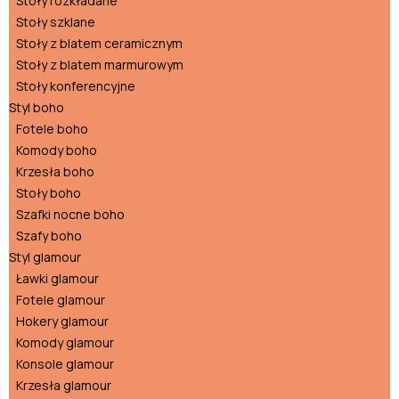
Stoły rozkładane
Stoły szklane
Stoły z blatem ceramicznym
Stoły z blatem marmurowym
Stoły konferencyjne
Styl boho
Fotele boho
Komody boho
Krzesła boho
Stoły boho
Szafki nocne boho
Szafy boho
Styl glamour
Ławki glamour
Fotele glamour
Hokery glamour
Komody glamour
Konsole glamour
Krzesła glamour