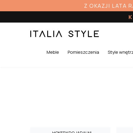
Z OKAZJI LATA 
K
Meble
Pomieszczenia
Style wnętr
HOKERY DO JADALNI