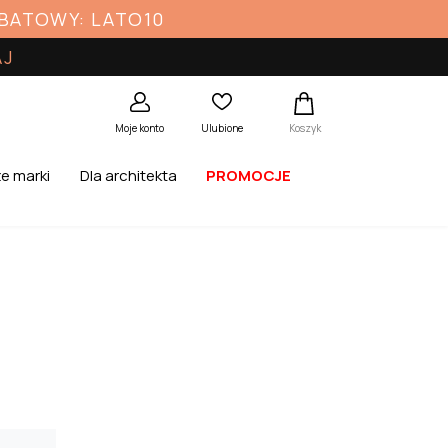
ABATOWY: LATO10
AJ
Koszyk
Moje konto
Ulubione
e marki
Dla architekta
PROMOCJE