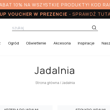
RABAT 10% NA WSZYSTKIE PRODUKTY! KOD R
UP VOUCHER W PREZENCIE
-
SPRAWDŹ TUT
z
Ogród
Oświetlenie
Akcesoria
Inspiracje
Nasz
Jadalnia
Strona główna
/ Jadalnia
KRZESŁA DO JADALNI
STOŁY DO JADALNI