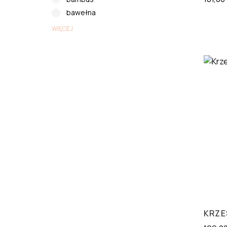
bawełna
WIĘCEJ
KRZE