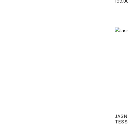
199,0
JASN
TESS