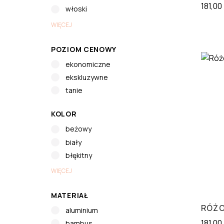
181,00
włoski
WIĘCEJ
POZIOM CENOWY
ekonomiczne
ekskluzywne
tanie
KOLOR
beżowy
biały
błękitny
WIĘCEJ
MATERIAŁ
RÓŻO
aluminium
181,00
bambus