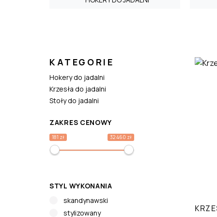
KATEGORIE
Hokery do jadalni
Krzesła do jadalni
Stoły do jadalni
ZAKRES CENOWY
181 zł
32 460 zł
STYL WYKONANIA
skandynawski
KRZE
stylizowany