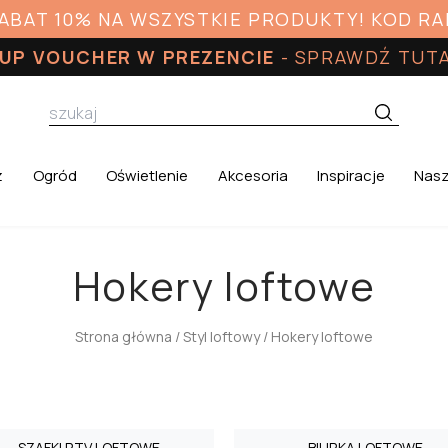
RABAT 10% NA WSZYSTKIE PRODUKTY! KOD R
UP VOUCHER W PREZENCIE
-
SPRAWDŹ TUT
z
Ogród
Oświetlenie
Akcesoria
Inspiracje
Nasz
Hokery loftowe
Strona główna
/
Styl loftowy
/ Hokery loftowe
SZAFKI RTV LOFTOWE
BIURKA LOFTOWE