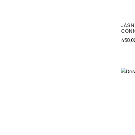
JASN
CON
458,0