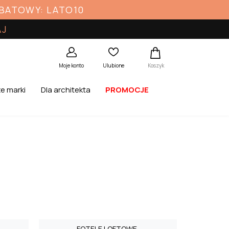
ABATOWY: LATO10
AJ
Koszyk
Moje konto
Ulubione
e marki
Dla architekta
PROMOCJE
FOTELE LOFTOWE