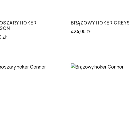
OSZARY HOKER
BRĄZOWY HOKER GREY
YSON
424,00
zł
0
zł