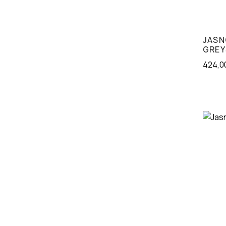
JASN
GRE
424,0