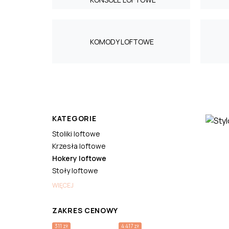
KOMODY LOFTOWE
KATEGORIE
Stoliki loftowe
Krzesła loftowe
Hokery loftowe
Stoły loftowe
WIĘCEJ
ZAKRES CENOWY
311 zł
4 417 zł