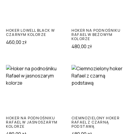
HOKER LOWELL BLACK W
HOKER NA PODNOŚNIKU
CZARNYM KOLORZE
RAFAEL W BEŻOWYM
KOLORZE
460,00
zł
480,00
zł
HOKER NA PODNOŚNIKU
CIEMNOZIELONY HOKER
RAFAEL W JASNOSZARYM
RAFAEL Z CZARNĄ
KOLORZE
PODSTAWĄ