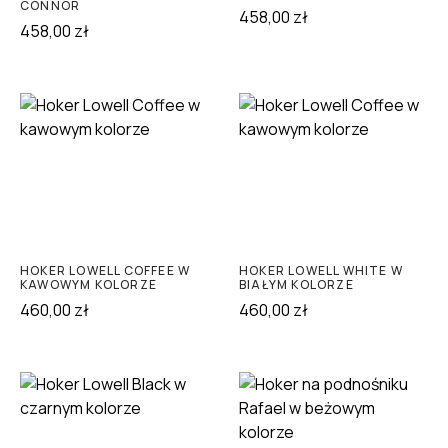
CONNOR
458,00
zł
458,00
zł
HOKER LOWELL COFFEE W
HOKER LOWELL WHITE W
KAWOWYM KOLORZE
BIAŁYM KOLORZE
460,00
zł
460,00
zł