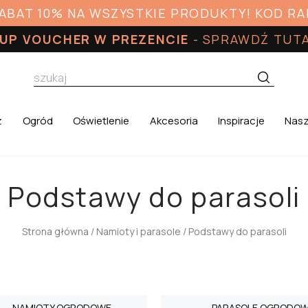
RABAT 10% NA WSZYSTKIE PRODUKTY! KOD R
UP VOUCHER W PREZENCIE
-
SPRAWDŹ TUT
z
Ogród
Oświetlenie
Akcesoria
Inspiracje
Nasz
Podstawy do parasoli
Strona główna
/
Namioty i parasole
/ Podstawy do parasoli
NAMIOTY OGRODOWE
PARASOLE OGRODO