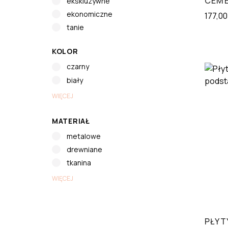
CEME
ekskluzywne
ekonomiczne
177,0
tanie
KOLOR
czarny
biały
WIĘCEJ
MATERIAŁ
metalowe
drewniane
tkanina
WIĘCEJ
PŁYT