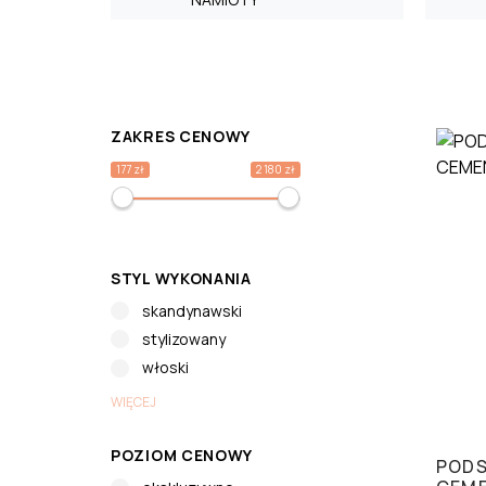
ZAKRES CENOWY
177 zł
2 180 zł
STYL WYKONANIA
skandynawski
stylizowany
włoski
WIĘCEJ
POZIOM CENOWY
PODS