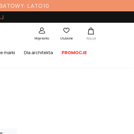
ABATOWY: LATO10
AJ
Koszyk
Moje konto
Ulubione
e marki
Dla architekta
PROMOCJE
WE