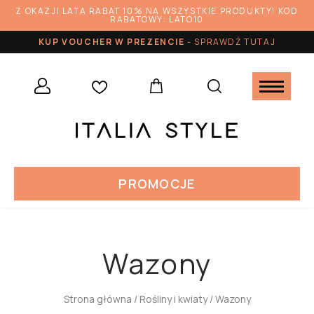
Z OKAZJI LATA RABAT 10% NA WSZYSTKIE PRODUKTY! KOD
RABATOWY: LATO10
KUP VOUCHER W PREZENCIE
-
SPRAWDŹ TUTAJ
PROMOCJE
Wazony
Strona główna
/
Rośliny i kwiaty
/ Wazony