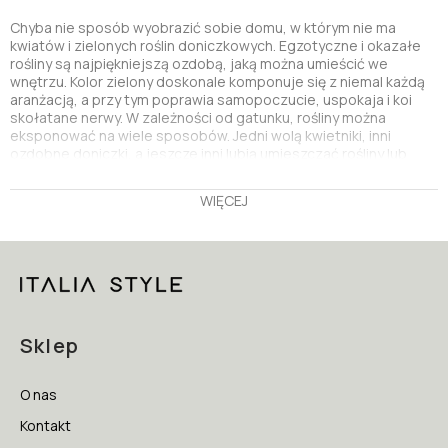
Chyba nie sposób wyobrazić sobie domu, w którym nie ma
kwiatów i zielonych roślin doniczkowych. Egzotyczne i okazałe
rośliny są najpiękniejszą ozdobą, jaką można umieścić we
wnętrzu. Kolor zielony doskonale komponuje się z niemal każdą
aranżacją, a przy tym poprawia samopoczucie, uspokaja i koi
skołatane nerwy. W zależności od gatunku, rośliny można
eksponować na wiele sposobów. Jedni wolą kwietniki, inni
ozdobne doniczki, a jeszcze inni lubią umieszczać rośliny lub
bukiety w estetycznych wazonach. Proponujemy szeroki wybór
pięknych wazonów, utrzymanych w wielu różnych estetykach.
WIĘCEJ
Zdobione wazony ceramiczne
Stylowe wazony ceramiczne o rozmaitych wzorach i kolorach
świetnie sprawdzą się w domu, miejscu pracy czy jako
dekoracje w kawiarni lub pokoju hotelowym. Tego typu produkty
sprawiają, że wnętrze prezentuje się zdecydowanie bardziej
przytulnie i domowo. Jasny wazon ozdobiony ornamentami
Sklep
pięknie będzie wyglądał zwłaszcza w pomieszczeniach
urządzonych w stylu klasycznym lub kolonialnym. Z kolei bardziej
zdobne wazony z motywami zwierząt lub form geometrycznych
O nas
świetnie wkomponują się w aranżacje nowoczesne oraz
minimalistyczne.
Kontakt