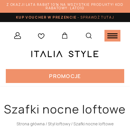
Z OKAZJI LATA RABAT 10% NA WSZYSTKIE PRODUKTY! KOD
RABATOWY: LATO10
KUP VOUCHER W PREZENCIE
-
SPRAWDŹ TUTAJ
PROMOCJE
Szafki nocne loftowe
Strona główna
/
Styl loftowy
/ Szafki nocne loftowe