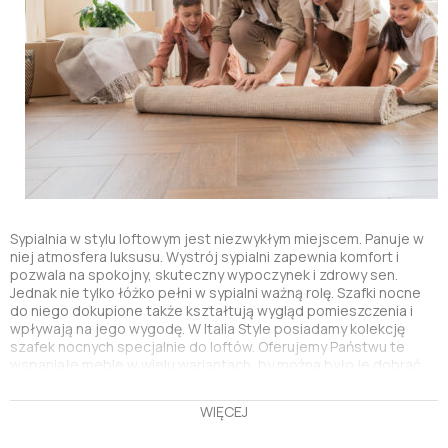
Sypialnia w stylu loftowym jest niezwykłym miejscem. Panuje w
niej atmosfera luksusu. Wystrój sypialni zapewnia komfort i
pozwala na spokojny, skuteczny wypoczynek i zdrowy sen.
Jednak nie tylko łóżko pełni w sypialni ważną rolę. Szafki nocne
do niego dokupione także kształtują wygląd pomieszczenia i
wpływają na jego wygodę. W Italia Style posiadamy kolekcję
szafek nocnych specjalnie do loftów. Oferujemy Państwu te
wspaniałe meble w wielu wariantach, by można było je dobrać
do każdej sypialni. Wyróżnia je wysokiej jakości wykonanie i
wykończenie. Poza tym są bardzo funkcjonalne. Dzięki nim
WIĘCEJ
wszystko może być w zasięgu ręki, zarówno niezbędne
przedmioty, jak i oświetlenie. Szafki nocne nie tylko przydają się