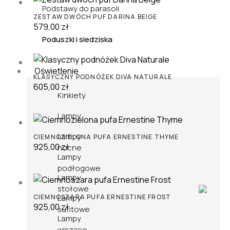
Podstawy do parasoli
ZESTAW DWÓCH PUF DARINA BEIGE
579,00
zł
Poduszki i siedziska
Oświetlenie
KLASYCZNY PODNÓŻEK DIVA NATURALE
605,00
zł
Kinkiety
Lampy
Lampy
CIEMNOZIELONA PUFA ERNESTINE THYME
925,00
zł
nocne
Lampy
podłogowe
Lampy
stołowe
CIEMNOSZARA PUFA ERNESTINE FROST
Lampy
925,00
zł
sufitowe
Lampy
wiszące