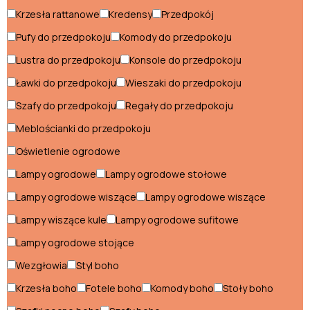
Szafy do sypialni
Krzesła rattanowe
Kredensy
Przedpokój
Toaletki do makijażu
Pufy do przedpokoju
Komody do przedpokoju
Lustra do przedpokoju
Konsole do przedpokoju
Style wnętrz
Ławki do przedpokoju
Wieszaki do przedpokoju
Szafy do przedpokoju
Regały do przedpokoju
Styl
boho
Meblościanki do przedpokoju
Styl
glamour
Oświetlenie ogrodowe
Styl
Lampy ogrodowe
Lampy ogrodowe stołowe
industrialny
Styl
Lampy ogrodowe wiszące
Lampy ogrodowe wiszące
klasyczny
Styl
Lampy wiszące kule
Lampy ogrodowe sufitowe
loftowy
Lampy ogrodowe stojące
Styl
nowoczesny
Wezgłowia
Styl boho
Styl
skandynawski
Krzesła boho
Fotele boho
Komody boho
Stoły boho
Styl