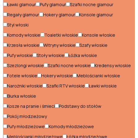
Ławki glamour
Pufy glamour
Szafki nocne glamour
Narożniki nowoczesne
Regały glamour
Hokery glamour
Konsole glamour
Pufy nowoczesne
Styl włoski
Komody włoskie
Toaletki włoskie
Konsole włoskie
Regały nowoczesne
Krzesła włoskie
Witryny włoskie
Szafy włoskie
Sofy nowoczesne
Pufy włoskie
Stoły włoskie
Łóżka włoskie
Stoliki nowoczesne
Szezlongi włoskie
Szafki nocne włoskie
Kredensy włoskie
Stoły nowoczesne
Fotele włoskie
Hokery włoskie
Meblościanki włoskie
Szafki nocne nowoczesne
Narożniki włoskie
Szafki RTV włoskie
Ławki włoskie
Biurka włoskie
Szafki RTV nowoczesne
Kosze na pranie i śmieci
Podstawy do stołów
Szafy nowoczesne
Pokój młodzieżowy
Szezlongi nowoczesne
Pufy młodzieżowe
Komody młodzieżowe
Toaletki nowoczesne
Meblościanki młodzieżowe
Łóżka młodzieżowe