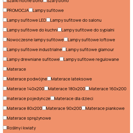
Szafki nocne boho
Szafy boho
włoski
Fotele
Komody
PROMOCJA
Lampy sufitowe
boho
boho
Krzesła
Stoły boho
Lampy sufitowe LED
Lampy sufitowe do salonu
boho
Lampy sufitowe do kuchni
Lampy sufitowe do sypialni
Szafki
Szafy boho
Styl boho
nocne
Nowoczesne lampy sufitowe
Lampy sufitowe loftowe
boho
Fotele boho
Lampy sufitowe industrialne
Lampy sufitowe glamour
Lampy drewniane sufitowe
Lampy sufitowe regulowane
Komody boho
Materace
Krzesła boho
Materace podwójne
Materace lateksowe
Stoły boho
Materace 140x200
Materace 180x200
Materace 160x200
Szafki nocne boho
materace pojedyncze
Materace dla dzieci
Szafy boho
Materace 80x200
Materace 90x200
Materace piankowe
Materace sprężynowe
Styl glamour
Rośliny i kwiaty