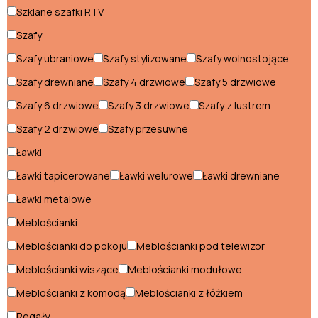
Łóżka domki
Szklane szafki RTV
Łóżka piętrowe
Szafy
Szafy ubraniowe
Szafy stylizowane
Szafy wolnostojące
Meblościanki dla dzieci
Szafy drewniane
Szafy 4 drzwiowe
Szafy 5 drzwiowe
Pufy dla dzieci
Szafy 6 drzwiowe
Szafy 3 drzwiowe
Szafy z lustrem
Regały dla dzieci
Szafy 2 drzwiowe
Szafy przesuwne
Ławki
Pokój młodzieżowy
Ławki tapicerowane
Ławki welurowe
Ławki drewniane
Komody młodzieżowe
Ławki metalowe
Łóżka młodzieżowe
Meblościanki
Meblościanki młodzieżowe
Meblościanki do pokoju
Meblościanki pod telewizor
Meblościanki wiszące
Meblościanki modułowe
Pufy młodzieżowe
Meblościanki z komodą
Meblościanki z łóżkiem
Regały młodzieżowe
Regały