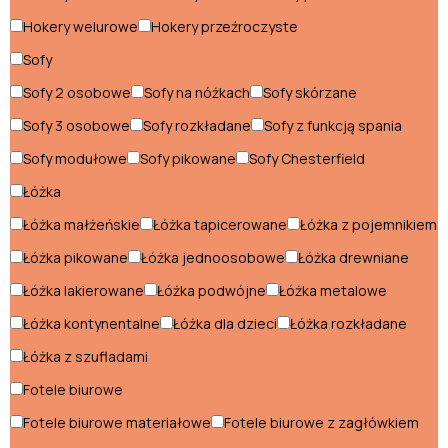
Hokery do
Krzesła do
Hokery welurowe
Hokery przeźroczyste
jadalni
jadalni
Sofy
Stoły do
Jadalnia
jadalni
Sofy 2 osobowe
Sofy na nóżkach
Sofy skórzane
Hokery do jadalni
Sofy 3 osobowe
Sofy rozkładane
Sofy z funkcją spania
Krzesła do jadalni
Sofy modułowe
Sofy pikowane
Sofy Chesterfield
Łóżka
Stoły do jadalni
Łóżka małżeńskie
Łóżka tapicerowane
Łóżka z pojemnikiem
Kuchnia
Łóżka pikowane
Łóżka jednoosobowe
Łóżka drewniane
Łóżka lakierowane
Łóżka podwójne
Łóżka metalowe
Hokery do kuchni
Łóżka kontynentalne
Łóżka dla dzieci
Łóżka rozkładane
Kredensy kuchenne
Łóżka z szufladami
Krzesła do kuchni
Fotele biurowe
Półki do kuchni
Fotele biurowe materiałowe
Fotele biurowe z zagłówkiem