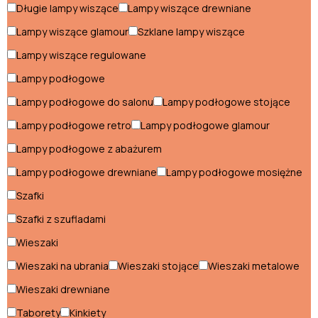
Długie lampy wiszące
Lampy wiszące drewniane
Lampy wiszące glamour
Szklane lampy wiszące
Salon
Lampy wiszące regulowane
Fotele do salonu
Lampy podłogowe
Hokery do salonu
Lampy podłogowe do salonu
Lampy podłogowe stojące
Komody do salonu
Lampy podłogowe retro
Lampy podłogowe glamour
Kredensy do salonu
Lampy podłogowe z abażurem
Lampy podłogowe drewniane
Lampy podłogowe mosiężne
Krzesła do salonu
Szafki
Meblościanki do salonu
Szafki z szufladami
Narożniki do salonu
Wieszaki
Półki do salonu
Wieszaki na ubrania
Wieszaki stojące
Wieszaki metalowe
Wieszaki drewniane
Pufy do salonu
Taborety
Kinkiety