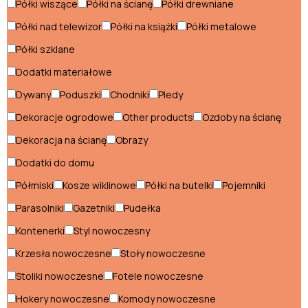
Półki wiszące
Półki na ścianę
Półki drewniane
Szafki nocne klasyczne
Półki nad telewizor
Półki na książki
Półki metalowe
Szafki RTV klasyczne
Półki szklane
Szafy klasyczne
Dodatki materiałowe
Dywany
Poduszki
Chodniki
Pledy
Szezlongi klasyczne
Dekoracje ogrodowe
Other products
Ozdoby na ścianę
Witryny klasyczne
Dekoracja na ścianę
Obrazy
Dodatki do domu
Styl loftowy
Półmiski
Kosze wiklinowe
Półki na butelki
Pojemniki
Biurka loftowe
Parasolniki
Gazetniki
Pudełka
Fotele loftowe
Kontenerki
Styl nowoczesny
Hokery loftowe
Krzesła nowoczesne
Stoły nowoczesne
Komody loftowe
Stoliki nowoczesne
Fotele nowoczesne
Hokery nowoczesne
Komody nowoczesne
Konsole loftowe