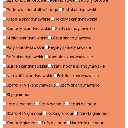
Szafki nocne loftowe
Półki loftowe
Witryny loftowe
Szafy loftowe
Podstawa do stolika 1 noga
Styl skandynawski
Witryny loftowe
Krzesła skandynawskie
Hokery skandynawskie
Komody skandynawskie
Stoły skandynawskie
Styl nowoczesny
Stoliki skandynawskie
Łóżka skandynawskie
Biurka nowoczesne
Pufy skandynawskie
Regały skandynawskie
Sofy skandynawskie
Konsole skandynawskie
Fotele nowoczesne
Biurka skandynawskie
Szafki nocne skandynawskie
Hokery nowoczesne
Narożniki skandynawskie
Fotele skandynawskie
Komody nowoczesne
Szafki RTV skandynawskie
Szafy skandynawskie
Konsole nowoczesne
Styl glamour
Fotele glamour
Stoły glamour
Stoliki glamour
Krzesła nowoczesne
Szafki RTV glamour
Łóżka glamour
Krzesła glamour
Łóżka nowoczesne
Komody glamour
Sofy glamour
Narożniki glamour
Meblościanki nowoczesne