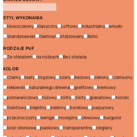
Szafki nocne włoskie
Szafki RTV włoskie
STYL WYKONANIA
Szafy włoskie
Nowoczesny
Klasyczny
Loftowy
Industrialny
włoski
skandynawski
Glamour
stylizowany
Boho
Szezlongi włoskie
RODZAJE PUF
Toaletki włoskie
Ze stelażem
na nóżkach
Bez stelaża
Witryny włoskie
KOLOR
czarny
biały
brązowy
szary
beżowy
zielony
czerwony
Ogród
niebieski
naturalnego drewna
grafitowy
kremowy
Akcesoria
pomarańczowy
różowy
żółty
złoty
granatowy
morski
ogrodowe
fioletowy
błękitny
srebrny
bordowy
purpurowy
Dekoracje
ogrodowe
przezroczysty
wenge
mosiężny
oliwkowy
burgund
Leżaki i
longi
kość słoniowa
piaskowy
transparentny
ceglany
Meble