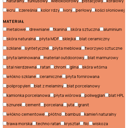
naturalny
turkusowy
wielokolorowy
pistacjowy
koralowy
ogrodowe
Namioty
ecru
czereśnia
kolor rdzy
ivory
perłowy
kości słoniowej
i
Poduszki
parasole
MATERIAŁ
i
metalowe
drewniane
tkanina
skóra sztuczna
aluminium
Donice
Dywany na
siedziska
taras
skóra naturalna
płyta MDF
sklejka
blat ceramiczny
Piecyki pod
Skrzynie
ognisko
szklane
syntetyczne
płyta meblowa
tworzywo sztuczne
Wózki
płyta laminowana
materiał outdoorowy
blat marmurowy
ogrodowe
stal nierdzewna
ratan
chrom
glina
skóra wtórna
włókno szklane
ceramiczne
płyta fornirowana
Akcesoria ogrodowe
polipropylen
blat z melaminy
blat porcelanowy
Donice
kamionka porcelanowa
płyta wiórowa
poliwęglan
blat HPL
Dywany na taras
sznurek
cement
porcelana
juta
granit
włókno cementowe
płótno
bambus
kamień naturalny
Piecyki pod ognisko
trawa morska
techno ratan
kryształ
filc
wiskoza
Skrzynie