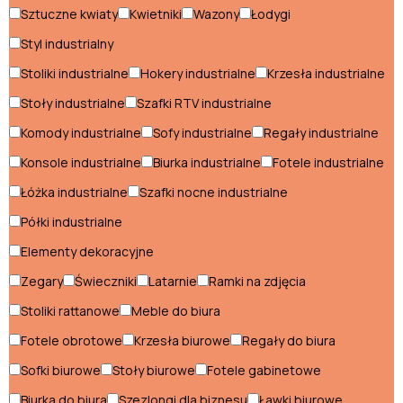
Fotele glamour
Sztuczne kwiaty
Kwietniki
Wazony
Łodygi
Styl industrialny
Hokery glamour
Stoliki industrialne
Hokery industrialne
Krzesła industrialne
Komody glamour
Stoły industrialne
Szafki RTV industrialne
Konsole glamour
Komody industrialne
Sofy industrialne
Regały industrialne
Krzesła glamour
Konsole industrialne
Biurka industrialne
Fotele industrialne
Ławki glamour
Łóżka industrialne
Szafki nocne industrialne
Półki industrialne
Łóżka glamour
Elementy dekoracyjne
Narożniki glamour
Zegary
Świeczniki
Latarnie
Ramki na zdjęcia
Pufy glamour
Stoliki rattanowe
Meble do biura
Regały glamour
Fotele obrotowe
Krzesła biurowe
Regały do biura
Sofki biurowe
Stoły biurowe
Fotele gabinetowe
Sofy glamour
Biurka do biura
Szezlongi dla biznesu
Ławki biurowe