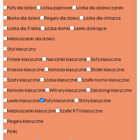
Pufy dla dzieci
Łóżka piętrowe
Łóżka dla dziewczynek
Konsole klasyczne
Biurka dla dzieci
Regały dla dzieci
Łóżka dla chłopca
Krzesła klasyczne
Łóżka dla 3 latka
Łóżka domki
Ławki dziecięce
Ławki klasyczne
Meblościanki dla dzieci
Łóżka klasyczne
Styl klasyczny
Meblościanki klasyczne
Fotele klasyczne
Narożniki klasyczne
Sofy klasyczne
Krzesła klasyczne
Komody klasyczne
Stoliki klasyczne
Narożniki klasyczne
Szafy klasyczne
Łóżka klasyczne
Szafki nocne klasyczne
Pufy klasyczne
Konsole klasyczne
Witryny klasyczne
Szezlongi klasyczne
Regały klasyczne
Ławki klasyczne
Pufy klasyczne
Stoły klasyczne
Sofy klasyczne
Meblościanki klasyczne
Szafki RTV klasyczne
Regały klasyczne
Stoliki klasyczne
Półki
Stoły klasyczne