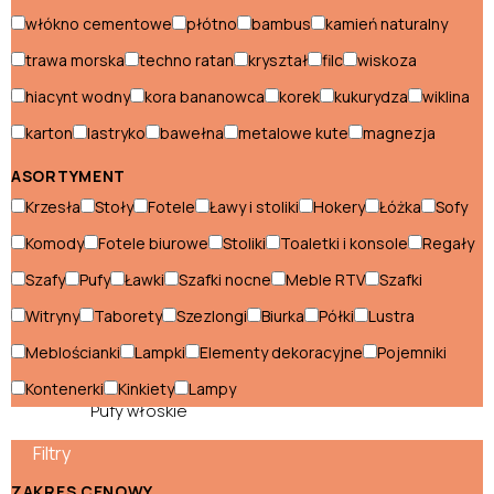
Hokery włoskie
włókno cementowe
płótno
bambus
kamień naturalny
Komody włoskie
trawa morska
techno ratan
kryształ
filc
wiskoza
hiacynt wodny
kora bananowca
korek
kukurydza
wiklina
Konsole włoskie
karton
lastryko
bawełna
metalowe kute
magnezja
Kredensy włoskie
ASORTYMENT
Krzesła włoskie
Krzesła
Stoły
Fotele
Ławy i stoliki
Hokery
Łóżka
Sofy
Ławki włoskie
Komody
Fotele biurowe
Stoliki
Toaletki i konsole
Regały
Łóżka włoskie
Szafy
Pufy
Ławki
Szafki nocne
Meble RTV
Szafki
Witryny
Taborety
Szezlongi
Biurka
Półki
Lustra
Meblościanki włoskie
Meblościanki
Lampki
Elementy dekoracyjne
Pojemniki
Narożniki włoskie
Kontenerki
Kinkiety
Lampy
Pufy włoskie
Filtry
Stoły włoskie
ZAKRES CENOWY