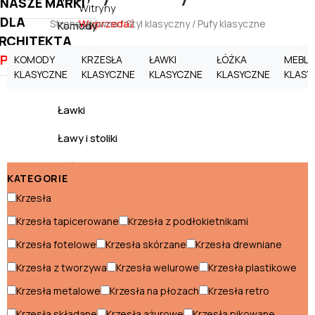
NASZE MARKI
Witryny
DLA
Wyprzedaż
Strona główna
/
Styl klasyczny
/ Pufy klasyczne
Komody
RCHITEKTA
Kredensy
PROMOCJE
KOMODY
KRZESŁA
ŁAWKI
ŁÓŻKA
MEBLO
KLASYCZNE
KLASYCZNE
KLASYCZNE
KLASYCZNE
KLASY
Krzesła
Ławki
Ławy i stoliki
Łóżka
KATEGORIE
Materace
Krzesła
Krzesła tapicerowane
Krzesła z podłokietnikami
Meble RTV
Krzesła fotelowe
Krzesła skórzane
Krzesła drewniane
Meblościanki
Krzesła z tworzywa
Krzesła welurowe
Krzesła plastikowe
Narożniki
Krzesła metalowe
Krzesła na płozach
Krzesła retro
Półki
Krzesła składane
Krzesła ażurowe
Krzesła pikowane