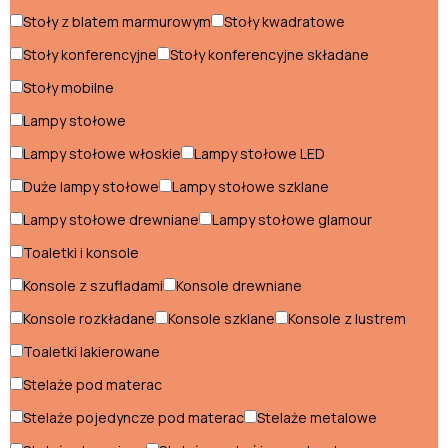
Sofki biurowe
Stoły z blatem marmurowym
Stoły kwadratowe
Stoły konferencyjne
Stoły konferencyjne składane
Stoły biurowe
Stoły mobilne
Szafy biurowe
Lampy stołowe
Szezlongi dla biznesu
Lampy stołowe włoskie
Lampy stołowe LED
Duże lampy stołowe
Lampy stołowe szklane
Meble na balkon
Lampy stołowe drewniane
Lampy stołowe glamour
Donice balkonowe
Toaletki i konsole
Fotele balkonowe
Konsole z szufladami
Konsole drewniane
Konsole rozkładane
Konsole szklane
Konsole z lustrem
Krzesła balkonowe
Toaletki lakierowane
Lampy balkonowe
Stelaże pod materac
Ławy balkonowe
Stelaże pojedyncze pod materac
Stelaże metalowe
Leżaki balkonowe