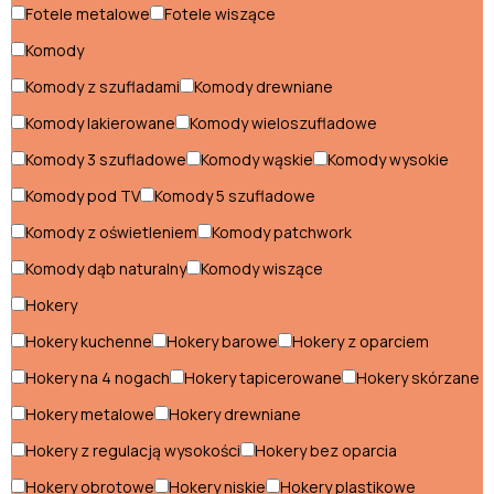
Fotele metalowe
Fotele wiszące
Wyprzedaż
Komody
Pomieszczenia
Komody z szufladami
Komody drewniane
Jadalnia
Komody lakierowane
Komody wieloszufladowe
Komody 3 szufladowe
Komody wąskie
Komody wysokie
Kuchnia
Komody pod TV
Komody 5 szufladowe
Meble
Komody z oświetleniem
Komody patchwork
do biura
Meble
Komody dąb naturalny
Komody wiszące
na
Pokój
balkon
Hokery
dziecięcy
Pokój
Hokery kuchenne
Hokery barowe
Hokery z oparciem
młodzieżowy
Hokery na 4 nogach
Hokery tapicerowane
Hokery skórzane
Przedpokój
Hokery metalowe
Hokery drewniane
Salon
Hokery z regulacją wysokości
Hokery bez oparcia
Sypialnia
Hokery obrotowe
Hokery niskie
Hokery plastikowe