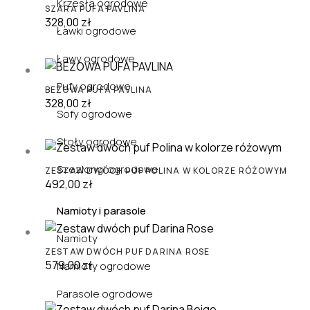
Krzesła ogrodowe
SZARA PUFA PAVLINA
328,00
zł
Ławki ogrodowe
Ławy ogrodowe
Pufy ogrodowe
BEŻOWA PUFA PAVLINA
328,00
zł
Sofy ogrodowe
Stoły ogrodowe
Szezlongi ogrodowe
ZESTAW DWÓCH PUF POLINA W KOLORZE RÓŻOWYM
492,00
zł
Namioty i parasole
Namioty
ZESTAW DWÓCH PUF DARINA ROSE
579,00
zł
Namioty ogrodowe
Parasole ogrodowe