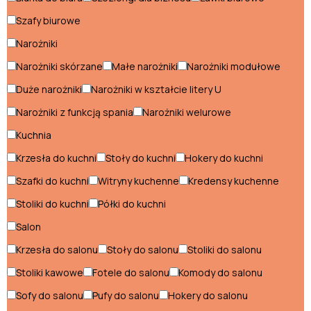
Stoliki glamour
Szafy biurowe
Stoły glamour
Narożniki
Szafki nocne glamour
Narożniki skórzane
Małe narożniki
Narożniki modułowe
Szafki RTV glamour
Duże narożniki
Narożniki w kształcie litery U
Narożniki z funkcją spania
Narożniki welurowe
Styl industrialny
Kuchnia
Biurka industrialne
Krzesła do kuchni
Stoły do kuchni
Hokery do kuchni
Szafki do kuchni
Witryny kuchenne
Kredensy kuchenne
Fotele industrialne
Stoliki do kuchni
Półki do kuchni
Hokery industrialne
Salon
Komody industrialne
Krzesła do salonu
Stoły do salonu
Stoliki do salonu
Konsole industrialne
Stoliki kawowe
Fotele do salonu
Komody do salonu
Krzesła industrialne
Sofy do salonu
Pufy do salonu
Hokery do salonu