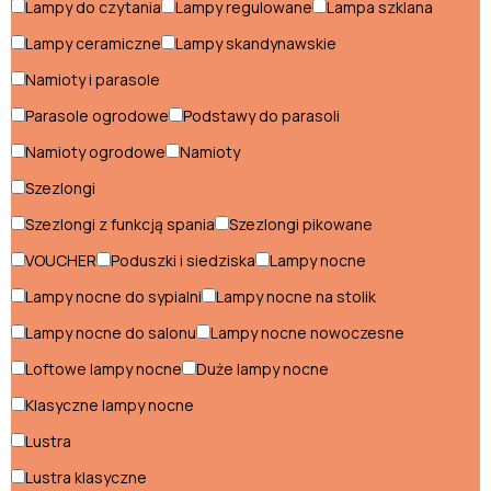
Lampy do czytania
Lampy regulowane
Lampa szklana
Komody do sypialni
Lampy ceramiczne
Lampy skandynawskie
Konsole do sypialni
Namioty i parasole
Krzesła do sypialni
Parasole ogrodowe
Podstawy do parasoli
Ławki do sypialni
Namioty ogrodowe
Namioty
Szezlongi
Łożka do sypialni
Szezlongi z funkcją spania
Szezlongi pikowane
Materace do sypialni
VOUCHER
Poduszki i siedziska
Lampy nocne
Meblościanki do sypialni
Lampy nocne do sypialni
Lampy nocne na stolik
Półki do sypialni
Lampy nocne do salonu
Lampy nocne nowoczesne
Regały do sypialni
Loftowe lampy nocne
Duże lampy nocne
Klasyczne lampy nocne
Stoliki do sypialni
Lustra
Szafki nocne do sypialni
Lustra klasyczne