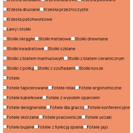
Pufy
Krzesła druciane
Krzesła przezroczyste
Krzesła patchworkowe
Regały
Ławy i stoliki
Sofy
Stoliki okrągłe
Stoliki metalowe
Stoliki drewniane
Stelaże pod materac
Stoliki kwadratowe
Stoliki szklane
Stoły
Stoliki z blatem marmurowym
Stoliki z blatem ceramicznym
Szafki nocne
Stoliki z półką
Stoliki z szufladami
Stoliki kosze
Fotele
Szafy
Fotele tapicerowane
Fotele relax
Fotele ergonomiczne
Szezlongi
Fotele kubełkowe
Fotele z wysokim oparciem
Toaletki i konsole
Fotele designerskie
Fotele dla graczy
Fotele konferencyjne
Wieszaki
Fotele skórzane
Fotele pracownicze
Fotele uszaki
Fotele bujane
Fotele z funkcją spania
Fotele jajo
Witryny