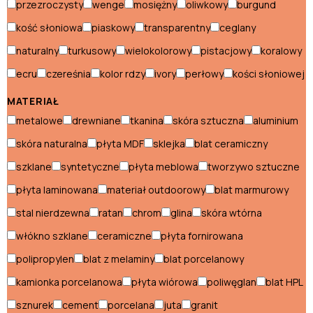
Pufy skandynawskie
przezroczysty
wenge
mosiężny
oliwkowy
burgund
kość słoniowa
piaskowy
transparentny
ceglany
Regały skandynawskie
naturalny
turkusowy
wielokolorowy
pistacjowy
koralowy
Sofy skandynawskie
ecru
czereśnia
kolor rdzy
ivory
perłowy
kości słoniowej
Stoliki skandynawskie
MATERIAŁ
Stoły skandynawskie
metalowe
drewniane
tkanina
skóra sztuczna
aluminium
Szafki nocne skandynawskie
skóra naturalna
płyta MDF
sklejka
blat ceramiczny
szklane
syntetyczne
płyta meblowa
tworzywo sztuczne
Szafki RTV skandynawskie
płyta laminowana
materiał outdoorowy
blat marmurowy
Szafy skandynawskie
stal nierdzewna
ratan
chrom
glina
skóra wtórna
włókno szklane
ceramiczne
płyta fornirowana
Styl włoski
polipropylen
blat z melaminy
blat porcelanowy
Biurka włoskie
kamionka porcelanowa
płyta wiórowa
poliwęglan
blat HPL
Fotele włoskie
sznurek
cement
porcelana
juta
granit