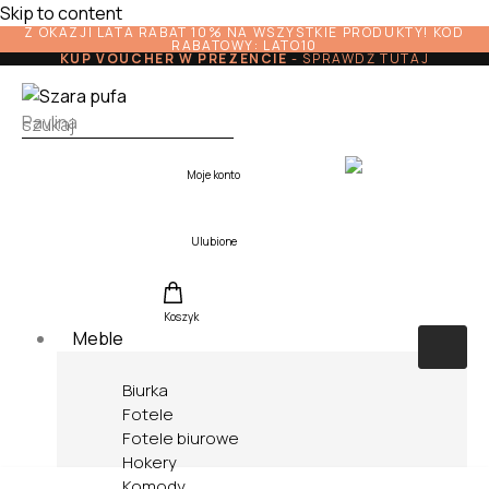
Skip to content
Z OKAZJI LATA RABAT 10% NA WSZYSTKIE PRODUKTY! KOD
RABATOWY: LATO10
KUP VOUCHER W PREZENCIE
-
SPRAWDŹ TUTAJ
Moje konto
Ulubione
Koszyk
Meble
Biurka
Fotele
Fotele biurowe
Hokery
Komody