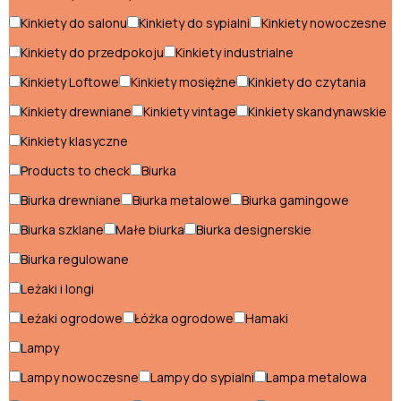
Regały do salonu
Kinkiety do salonu
Kinkiety do sypialni
Kinkiety nowoczesne
Sofy do salonu
Kinkiety do przedpokoju
Kinkiety industrialne
Stoliki do salonu
Kinkiety Loftowe
Kinkiety mosiężne
Kinkiety do czytania
Stoliki kawowe
Kinkiety drewniane
Kinkiety vintage
Kinkiety skandynawskie
Kinkiety klasyczne
Stoły do salonu
Products to check
Biurka
Szafki RTV do salonu
Biurka drewniane
Biurka metalowe
Biurka gamingowe
Szafy do salonu
Biurka szklane
Małe biurka
Biurka designerskie
Szezlongi do salonu
Biurka regulowane
Witryny do salonu
Leżaki i longi
Leżaki ogrodowe
Łóżka ogrodowe
Hamaki
Sypialnia
Lampy
Fotele do sypialni
Lampy nowoczesne
Lampy do sypialni
Lampa metalowa