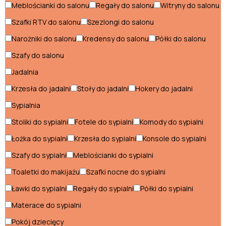
Meblościanki do salonu
Regały do salonu
Witryny do salonu
Łóżka industrialne
Szafki RTV do salonu
Szezlongi do salonu
Półki industrialne
Narożniki do salonu
Kredensy do salonu
Półki do salonu
Regały industrialne
Szafy do salonu
Sofy industrialne
Jadalnia
Krzesła do jadalni
Stoły do jadalni
Hokery do jadalni
Stoliki industrialne
Sypialnia
Stoły industrialne
Stoliki do sypialni
Fotele do sypialni
Komody do sypialni
Szafki nocne industrialne
Łożka do sypialni
Krzesła do sypialni
Konsole do sypialni
Szafki RTV industrialne
Szafy do sypialni
Meblościanki do sypialni
Toaletki do makijażu
Szafki nocne do sypialni
Styl klasyczny
Ławki do sypialni
Regały do sypialni
Półki do sypialni
Fotele klasyczne
Materace do sypialni
Komody klasyczne
Pokój dziecięcy