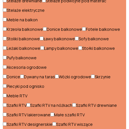
Stelaże drewniane
Stelaże podwójne pod materac
Pufy balkonowe
Stelaże elektryczne
Meble na balkon
Sofy balkonowe
Krzesła balkonowe
Donice balkonowe
Fotele balkonowe
Stoliki balkonowe
Stoliki balkonowe
Ławy balkonowe
Sofy balkonowe
Stołki balkonowe
Leżaki balkonowe
Lampy balkonowe
Stołki balkonowe
Pufy balkonowe
Pokój dziecięcy
Akcesoria ogrodowe
Biurka dla dzieci
Donice
Dywany na taras
Wózki ogrodowe
Skrzynie
Ławki dziecięce
Piecyki pod ognisko
Łóżka dla 3 latka
Meble RTV
Szafki RTV
Szafki RTV na nóżkach
Szafki RTV drewniane
Łóżka dla chłopca
Szafki RTV lakierowane
Małe szafki RTV
Łóżka dla dziewczynek
Szafki RTV designerskie
Szafki RTV wiszące