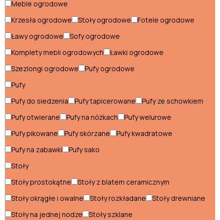
Meble ogrodowe
Stoliki do kuchni
Krzesła ogrodowe
Stoły ogrodowe
Fotele ogrodowe
Stoły do kuchni
Ławy ogrodowe
Sofy ogrodowe
Szafki do kuchni
Komplety mebli ogrodowych
Ławki ogrodowe
Witryny kuchenne
Szezlongi ogrodowe
Pufy ogrodowe
Pufy
Meble do biura
Pufy do siedzenia
Pufy tapicerowane
Pufy ze schowkiem
Biurka do biura
Pufy otwierane
Pufy na nóżkach
Pufy welurowe
Fotele gabinetowe
Pufy pikowane
Pufy skórzane
Pufy kwadratowe
Pufy na zabawki
Pufy sako
Fotele obrotowe
Stoły
Krzesła biurowe
Stoły prostokątne
Stoły z blatem ceramicznym
Ławki biurowe
Stoły okrągłe i owalne
Stoły rozkładane
Stoły drewniane
Regały do biura
Stoły na jednej nodze
Stoły szklane