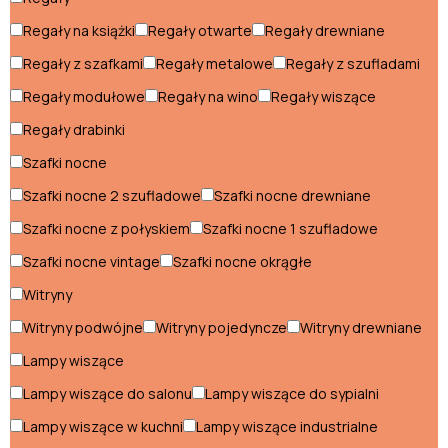
Sofy młodzieżowe
Regały na książki
Regały otwarte
Regały drewniane
Regały z szafkami
Regały metalowe
Regały z szufladami
Przedpokój
Regały modułowe
Regały na wino
Regały wiszące
Komody do przedpokoju
Regały drabinki
Konsole do przedpokoju
Szafki nocne
Szafki nocne 2 szufladowe
Szafki nocne drewniane
Ławki do przedpokoju
Szafki nocne z połyskiem
Szafki nocne 1 szufladowe
Lustra do przedpokoju
Szafki nocne vintage
Szafki nocne okrągłe
Meblościanki do przedpokoju
Witryny
Pufy do przedpokoju
Witryny podwójne
Witryny pojedyncze
Witryny drewniane
Regały do przedpokoju
Lampy wiszące
Lampy wiszące do salonu
Lampy wiszące do sypialni
Szafy do przedpokoju
Lampy wiszące w kuchni
Lampy wiszące industrialne
Wieszaki do przedpokoju