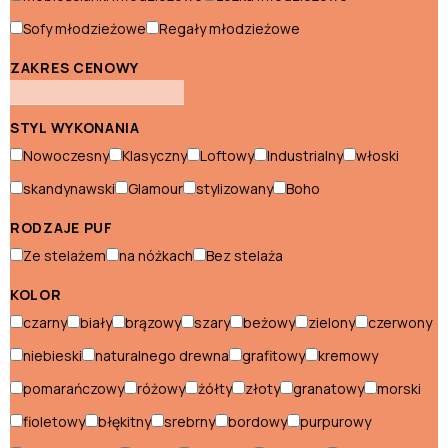
Witryny nowoczesne
Sofy młodzieżowe
Regały młodzieżowe
ZAKRES CENOWY
Styl skandynawski
STYL WYKONANIA
Biurka skandynawskie
Nowoczesny
Klasyczny
Loftowy
Industrialny
włoski
Fotele skandynawskie
skandynawski
Glamour
stylizowany
Boho
Hokery skandynawskie
RODZAJE PUF
Komody skandynawskie
Ze stelażem
na nóżkach
Bez stelaża
Konsole skandynawskie
KOLOR
czarny
biały
brązowy
szary
beżowy
zielony
czerwony
Krzesła skandynawskie
niebieski
naturalnego drewna
grafitowy
kremowy
Łóżka skandynawskie
pomarańczowy
różowy
żółty
złoty
granatowy
morski
Narożniki skandynawskie
fioletowy
błękitny
srebrny
bordowy
purpurowy