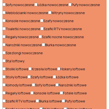
Sofy nowoczesne
Łóżka nowoczesne
Pufy nowoczesne
Krzesła loftowe
Meblościanki nowoczesne
Witryny nowoczesne
Łóżka loftowe
Konsole nowoczesne
Szafy nowoczesne
Narożniki loftowe
Toaletki nowoczesne
Szafki RTV nowoczesne
Regały nowoczesne
Szafki nocne nowoczesne
Półki loftowe
Narożniki nowoczesne
Biurka nowoczesne
Pufy loftowe
Szezlongi nowoczesne
Regały loftowe
Styl loftowy
Sofy loftowe
Stoliki loftowe
Krzesła loftowe
Hokery loftowe
Stoliki loftowe
Stoły loftowe
Szafy loftowe
Łóżka loftowe
Komody loftowe
Sofy loftowe
Narożniki loftowe
Stoły loftowe
Regały loftowe
Konsole loftowe
Fotele loftowe
Szafki nocne loftowe
Szafki RTV loftowe
Biurka loftowe
Pufy loftowe
Szafki RTV loftowe