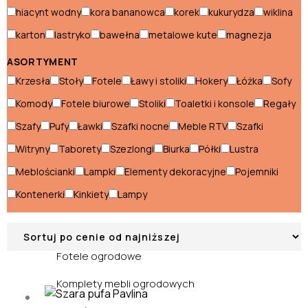
hiacynt wodny
kora bananowca
korek
kukurydza
wiklina
Wózki ogrodowe
karton
lastryko
bawełna
metalowe kute
magnezja
ASORTYMENT
Dekoracje ogrodowe
Krzesła
Stoły
Fotele
Ławy i stoliki
Hokery
Łóżka
Sofy
Komody
Fotele biurowe
Stoliki
Toaletki i konsole
Regały
Leżaki i longi
Szafy
Pufy
Ławki
Szafki nocne
Meble RTV
Szafki
Hamaki
Witryny
Taborety
Szezlongi
Biurka
Półki
Lustra
Leżaki ogrodowe
Meblościanki
Lampki
Elementy dekoracyjne
Pojemniki
Łóżka ogrodowe
Kontenerki
Kinkiety
Lampy
Meble ogrodowe
Fotele ogrodowe
Komplety mebli ogrodowych