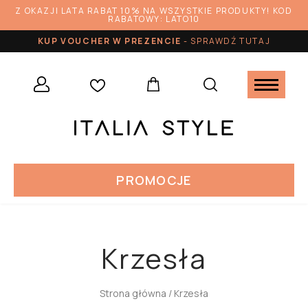
Z OKAZJI LATA RABAT 10% NA WSZYSTKIE PRODUKTY! KOD
RABATOWY: LATO10
KUP VOUCHER W PREZENCIE
-
SPRAWDŹ TUTAJ
PROMOCJE
Krzesła
Strona główna
/ Krzesła