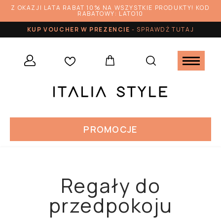
Z OKAZJI LATA RABAT 10% NA WSZYSTKIE PRODUKTY! KOD
RABATOWY: LATO10
KUP VOUCHER W PREZENCIE
-
SPRAWDŹ TUTAJ
PROMOCJE
Regały do
przedpokoju