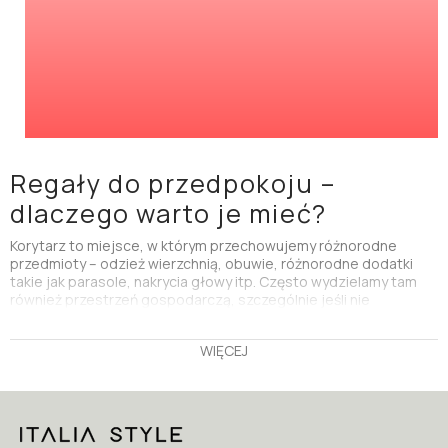
Regały do przedpokoju –
dlaczego warto je mieć?
Korytarz to miejsce, w którym przechowujemy różnorodne
przedmioty – odzież wierzchnią, obuwie, różnorodne dodatki
takie jak parasole, nakrycia głowy itp. Często wydzielamy tam
również przestrzeń gospodarczą, szczególnie jeśli nie
posiadamy osobnego schowka. Z tego względu warto
zaopatrzyć się w solidne, pojemne meble do przechowywania.
WIĘCEJ
Świetnie sprawdzą się tu
regały do przedpokoju
. Te
proponowane przez nas są nie tylko przestronne, ale również
wytrzymałe i bardzo stabilne. Duża ilość półek pozwala na
umieszczenie na nich wielu przedmiotów i uniknięcie posiadania
szafy w przedpokoju
.