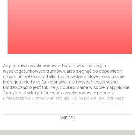
Aby ciekawie wyeksponować butelki wina lub innych
wysokogatunkowych trunków warto sięgnąć po odpowiedni
stojak lub półkę na butelki. To niezwykle stylowe rozwiązanie,
które jest nie tylko funkcjonalne, ale i wysoce estetyczne.
Bardzo często jest tak, że już butelki same w sobie mają piękne
formy lub etykiety, które warto wyeksponować poprzez
umieszczenie w stylowym stojaku lub na półce. Jeśli szukasz
tego typu produktu, powinieneś zapoznać się z ofertą sklepu
Italia Style. Co to znajdziesz?
WIĘCEJ
Wiszące stojaki na butelki
Jednym z rozwiązań, jakie proponują projektanci są stojaki