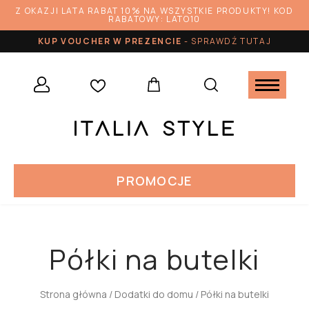
Z OKAZJI LATA RABAT 10% NA WSZYSTKIE PRODUKTY! KOD
RABATOWY: LATO10
KUP VOUCHER W PREZENCIE
-
SPRAWDŹ TUTAJ
PROMOCJE
Półki na butelki
Strona główna
/
Dodatki do domu
/ Półki na butelki