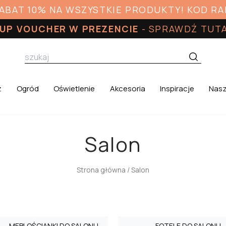
RABAT 10% NA WSZYSTKIE PRODUKTY! KOD R
UP VOUCHER W PREZENCIE
-
SPRAWDŹ TUT
z
Ogród
Oświetlenie
Akcesoria
Inspiracje
Nasz
Salon
Strona główna
/ Salon
MEBLOŚCIANKI DO SALONU
FOTELE DO SALONU