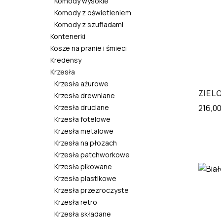
Komody wysokie
Komody z oświetleniem
Komody z szufladami
Kontenerki
Kosze na pranie i śmieci
Kredensy
Krzesła
Krzesła ażurowe
ZIEL
Krzesła drewniane
Krzesła druciane
216,0
Krzesła fotelowe
Krzesła metalowe
Krzesła na płozach
Krzesła patchworkowe
Krzesła pikowane
Krzesła plastikowe
Krzesła przezroczyste
Krzesła retro
Krzesła składane