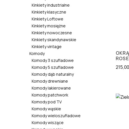
Kinkiety industrialne
Kinkiety klasyczne
Kinkiety Loftowe
Kinkiety mosiężne
Kinkiety nowoczesne
Kinkiety skandynawskie
Kinkiety vintage
OKRĄ
Komody
ROSE
Komody 3 szufladowe
215,0
Komody 5 szufladowe
Komody dąb naturalny
Komody drewniane
Komody lakierowane
Komody patchwork
Komody pod TV
Komody wąskie
Komody wieloszufladowe
Komody wiszące