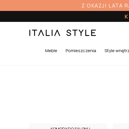
Z OKAZJI LATA 
K
Meble
Pomieszczenia
Style wnętr
KOMODY DO SALONU