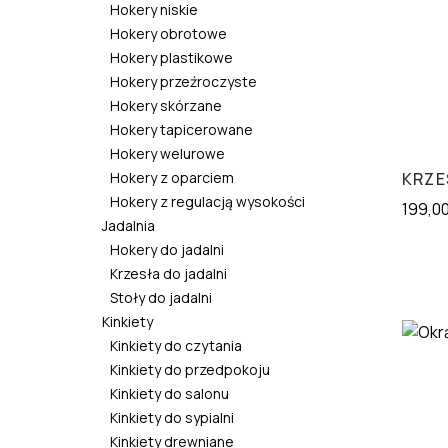
Hokery niskie
Hokery obrotowe
Hokery plastikowe
Hokery przeźroczyste
Hokery skórzane
Hokery tapicerowane
Hokery welurowe
Hokery z oparciem
KRZE
Hokery z regulacją wysokości
199,0
Jadalnia
Hokery do jadalni
Krzesła do jadalni
Stoły do jadalni
Kinkiety
Kinkiety do czytania
Kinkiety do przedpokoju
Kinkiety do salonu
Kinkiety do sypialni
Kinkiety drewniane