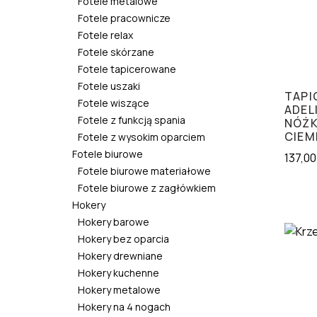
Fotele metalowe
Fotele pracownicze
Fotele relax
Fotele skórzane
Fotele tapicerowane
Fotele uszaki
TAPI
Fotele wiszące
ADEL
Fotele z funkcją spania
NÓŻK
CIEM
Fotele z wysokim oparciem
Fotele biurowe
137,0
Fotele biurowe materiałowe
Fotele biurowe z zagłówkiem
Hokery
Hokery barowe
Hokery bez oparcia
Hokery drewniane
Hokery kuchenne
Hokery metalowe
Hokery na 4 nogach