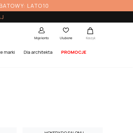
ABATOWY: LATO10
AJ
Koszyk
Moje konto
Ulubione
e marki
Dla architekta
PROMOCJE
HOKERY DO SALONU