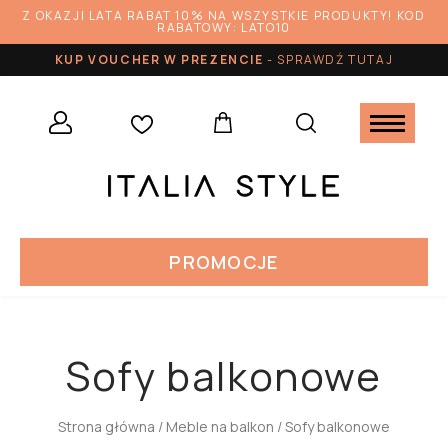
Z OKAZJI LATA RABAT 10% NA WSZYSTKIE PRODUKTY! KOD
RABATOWY: LATO10
KUP VOUCHER W PREZENCIE
-
SPRAWDŹ TUTAJ
PROMOCJE
Sofy balkonowe
Strona główna
/
Meble na balkon
/ Sofy balkonowe