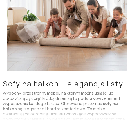
Sofy na balkon – elegancja i styl
Wygodny, przestronny mebel, na którym można usiąść lub
położyć się by uciąć krótką drzemkę to podstawowy element
wyposażenia każdego tarasu. Oferowane przez nas
sofy na
balkon
są eleganckie i bardzo komfortowe. To meble
gwarantujące odrobinę luksusu i wnoszące wypoczynek na
nowy stopień relaksu. Ich siedzisko jest miękkie i ergonomiczne,
a dzięki dobrze wyprofilowanemu oparciu dają wytchnienie
plecom. Nasze
sofy tarasowe
są na tyle przestronne, że