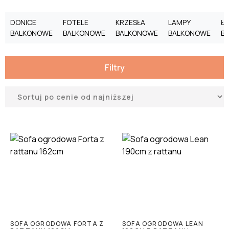
DONICE
FOTELE
KRZESŁA
LAMPY
Ł
BALKONOWE
BALKONOWE
BALKONOWE
BALKONOWE
B
Filtry
SOFA OGRODOWA FORTA Z
SOFA OGRODOWA LEAN