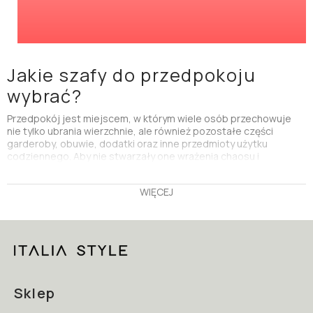
Jakie szafy do przedpokoju
wybrać?
Przedpokój jest miejscem, w którym wiele osób przechowuje
nie tylko ubrania wierzchnie, ale również pozostałe części
garderoby, obuwie, dodatki oraz inne przedmioty użytku
codziennego. Aby nie stwarzały one wrażenia chaosu i
przytłoczenia, konieczne jest ich uporządkowanie. W tej roli
najlepiej sprawdzą się
szafy do przedpokoju
. Oferowane przez
WIĘCEJ
nas modele można dopasować do posiadanej powierzchni, tak
by maksymalnie ją wykorzystać. Dzięki temu wszystkie rzeczy
mają swoje miejsce, są odpowiednio przechowywane i zawsze
znajdują się pod ręką. Ponadto są eleganckie i efektowne.
Aranżację z szafą możesz dopełnić o
przedpokojowy regał
lub
komodę do przedpokoju
Garderoba w przedpokoju
Sklep
Osoby, które nie mają w mieszkaniu miejsca na wydzielenie