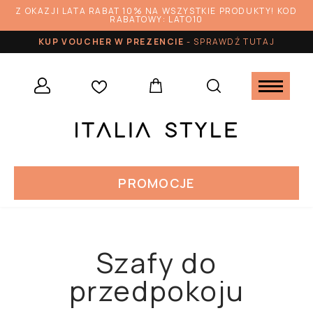
Z OKAZJI LATA RABAT 10% NA WSZYSTKIE PRODUKTY! KOD
RABATOWY: LATO10
KUP VOUCHER W PREZENCIE
-
SPRAWDŹ TUTAJ
PROMOCJE
Szafy do
przedpokoju