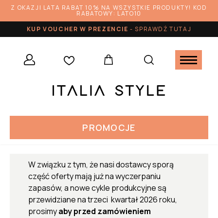
Z OKAZJI LATA RABAT 10% NA WSZYSTKIE PRODUKTY! KOD
RABATOWY: LATO10
KUP VOUCHER W PREZENCIE
-
SPRAWDŹ TUTAJ
PROMOCJE
W związku z tym, że nasi dostawcy sporą
część oferty mają już na wyczerpaniu
zapasów, a nowe cykle produkcyjne są
przewidziane na trzeci kwartał 2026 roku,
prosimy
aby przed zamówieniem