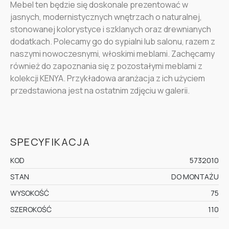
Mebel ten będzie się doskonale prezentować w
jasnych, modernistycznych wnętrzach o naturalnej,
stonowanej kolorystyce i szklanych oraz drewnianych
dodatkach. Polecamy go do sypialni lub salonu, razem z
naszymi nowoczesnymi, włoskimi meblami. Zachęcamy
również do zapoznania się z pozostałymi meblami z
kolekcji KENYA. Przykładowa aranżacja z ich użyciem
przedstawiona jest na ostatnim zdjęciu w galerii.
SPECYFIKACJA
KOD
5732010
STAN
DO MONTAŻU
WYSOKOŚĆ
75
SZEROKOŚĆ
110