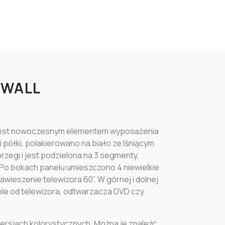
 WALL
ej jest nowoczesnym elementem wyposażenia
i półki, polakierowano na biało ze lśniącym
zegi i jest podzielona na 3 segmenty,
 Po bokach panelu umieszczono 4 niewielkie
zawieszenie telewizora 60”. W górnej i dolnej
able od telewizora, odtwarzacza DVD czy
ersjach kolorystycznych. Można je znaleźć