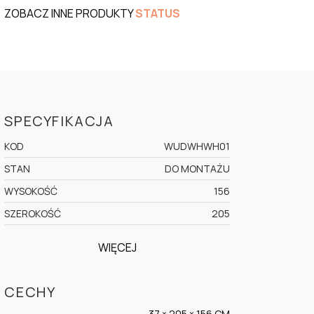
ZOBACZ INNE PRODUKTY
STATUS
SPECYFIKACJA
KOD
WUDWHWH01
STAN
DO MONTAŻU
WYSOKOŚĆ
156
SZEROKOŚĆ
205
WIĘCEJ
CECHY
37 × 205 × 156 CM