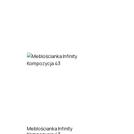
Meblościanka Infinity
Meblościa