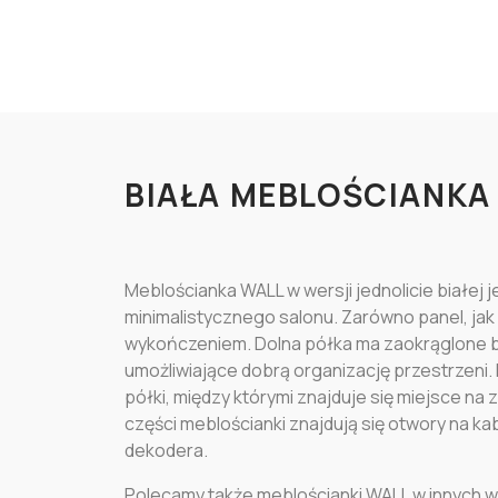
BIAŁA MEBLOŚCIANKA
Meblościanka WALL w wersji jednolicie biał
minimalistycznego salonu. Zarówno panel, jak 
wykończeniem. Dolna półka ma zaokrąglone br
umożliwiające dobrą organizację przestrzeni.
półki, między którymi znajduje się miejsce na 
części meblościanki znajdują się otwory na k
dekodera.
Polecamy także meblościanki WALL w innych w