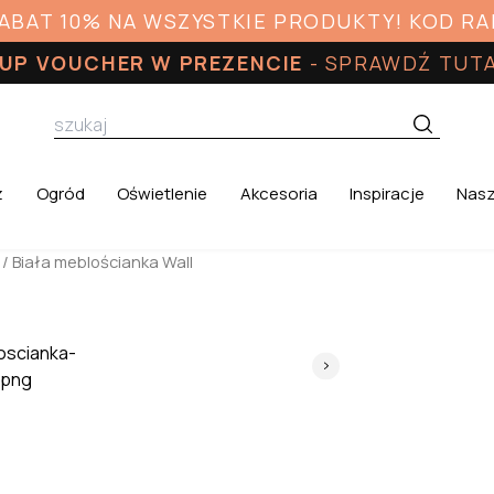
RABAT 10% NA WSZYSTKIE PRODUKTY! KOD R
UP VOUCHER W PREZENCIE
-
SPRAWDŹ TUT
z
Ogród
Oświetlenie
Akcesoria
Inspiracje
Nasz
/ Biała meblościanka Wall