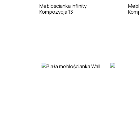
Meblościanka Infinity
Mebl
Kompozycja 13
Komp
Biuro
Jadalnia