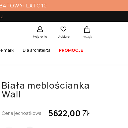
ABATOWY: LATO10
AJ
Koszyk
Moje konto
Ulubione
e marki
Dla architekta
PROMOCJE
Biała meblościanka
Wall
5622,00
ZŁ
Cena jednostkowa: