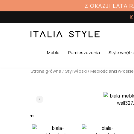
Z OKAZJI LATA 
K
Meble
Pomieszczenia
Style wnętr
Strona główna
/
Styl włoski
/
Meblościanki włoskie