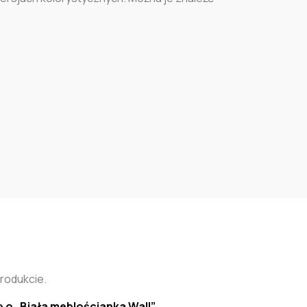
produkcie.
ę o „Biała meblościanka Wall”