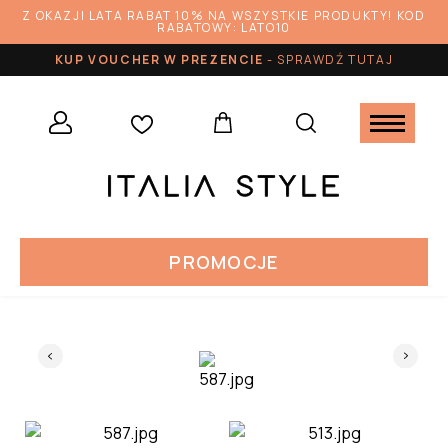
Z OKAZJI LATA RABAT 10% NA WSZYSTKIE PRODUKTY! KOD
RABATOWY: LATO10
KUP VOUCHER W PREZENCIE
-
SPRAWDŹ TUTAJ
PROMOCJE