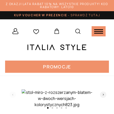
Z OKAZJI LATA RABAT 10% NA WSZYSTKIE PRODUKTY! KOD
RABATOWY: LATO10
KUP VOUCHER W PREZENCIE
-
SPRAWDŹ TUTAJ
PROMOCJE