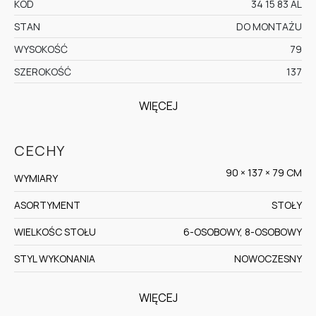
KOD
34 15 83 AL
STAN
DO MONTAŻU
WYSOKOŚĆ
79
SZEROKOŚĆ
137
WIĘCEJ
CECHY
90 × 137 × 79 CM
WYMIARY
ASORTYMENT
STOŁY
WIELKOŚC STOŁU
6-OSOBOWY, 8-OSOBOWY
STYL WYKONANIA
NOWOCZESNY
WIĘCEJ