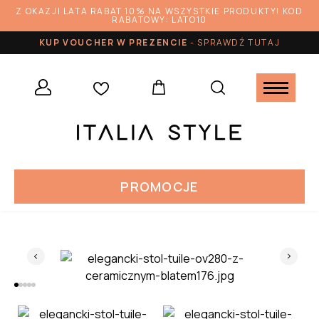
Z OKAZJI LATA RABAT 10% NA WSZYSTKIE PRODUKTY! KOD
RABATOWY: LATO10
KUP VOUCHER W PREZENCIE
-
SPRAWDŹ TUTAJ
PROMOCJE