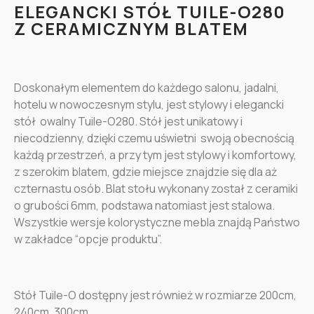
ELEGANCKI STÓŁ TUILE-O280
Z CERAMICZNYM BLATEM
Doskonałym elementem do każdego salonu, jadalni,
hotelu w nowoczesnym stylu, jest stylowy i elegancki
stół owalny Tuile-O280. Stół jest unikatowy i
niecodzienny, dzięki czemu uświetni swoją obecnością
każdą przestrzeń, a przy tym jest stylowy i komfortowy,
z szerokim blatem, gdzie miejsce znajdzie się dla aż
czternastu osób. Blat stołu wykonany został z ceramiki
o grubości 6mm, podstawa natomiast jest stalowa.
Wszystkie wersje kolorystyczne mebla znajdą Państwo
w zakładce “opcje produktu”.
Stół Tuile-O dostępny jest również w rozmiarze 200cm,
240cm, 300cm.