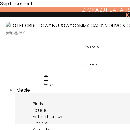
Skip to content
Z OKAZJI LATA 
K
Moje konto
Ulubione
Koszyk
Meble
Biurka
Fotele
Fotele biurowe
Hokery
Komody