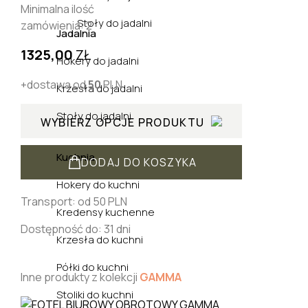
Minimalna ilość
Stoły do jadalni
zamówienia: 2
Jadalnia
1325,00
ZŁ
Hokery do jadalni
+dostawa od
50
PLN
Krzesła do jadalni
Stoły do jadalni
WYBIERZ OPCJE PRODUKTU
Kuchnia
DODAJ DO KOSZYKA
Hokery do kuchni
Transport: od 50 PLN
Kredensy kuchenne
Dostępność do: 31 dni
Krzesła do kuchni
Półki do kuchni
Inne produkty z kolekcji
GAMMA
Stoliki do kuchni