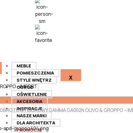
MEBLE
POMIESZCZENIA
X
STYLE WNĘTRZ
OGRÓD
OŚWIETLENIE
AKCESORIA
INSPIRACJE
L OBROTOWY BIUROWY GAMMA GA002N OLIVO & GROPPO – 
NASZE MARKI
DLA ARCHITEKTA
PROMOCJE