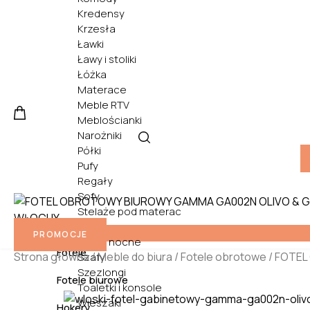
Kredensy
Krzesła
Ławki
Ławy i stoliki
Łóżka
Materace
Meble RTV
Meblościanki
Narożniki
Półki
Pufy
Regały
Sofy
Stelaże pod materac
Biurka
Stoły
PROMOCJE
Szafki nocne
Fotele
Strona główna
/
Meble do biura
/
Fotele obrotowe
/ FOTE
Szafy
Szezlongi
Fotele biurowe
Toaletki i konsole
Wieszaki
Hokery