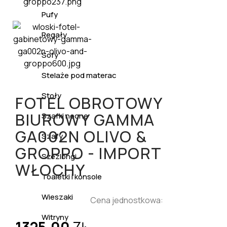
Pufy
Regały
Sofy
Stelaże pod materac
Stoły
FOTEL OBROTOWY
BIUROWY GAMMA
Szafki nocne
GA002N OLIVO &
Szafy
GROPPO - IMPORT
Szezlongi
WŁOCHY
Toaletki i konsole
Wieszaki
Cena jednostkowa:
Witryny