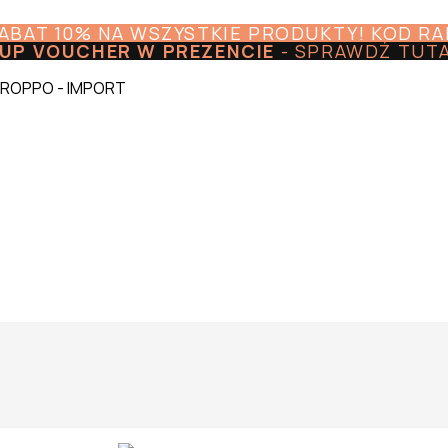
RABAT 10% NA WSZYSTKIE PRODUKTY! KOD R
UP VOUCHER W PREZENCIE
-
SPRAWDŹ TUT