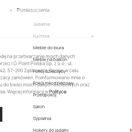
Pomieszczenia
Jadalnia
Kuchnia
Meble do biura
dę na przetwarzanie moich danych
Meble na balkon
ez I.D. Point Polska Sp. z o.o., ul.
2, 57-200 Ząbkowice Śląskie w celu
Pokój dziecięcy
alizacji zamówień. Poinformowano mnie o
Pokój młodzieżowy
u do treści moich danych osobowych oraz
ia. Więcej informacji w
Polityce
Przedpokój
Salon
Sypialnia
Hokery do jadalni