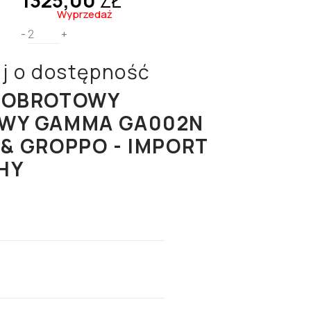
1325,00
ZŁ
Wyprzedaż
-
+
j o dostępność
 OBROTOWY
OWY GAMMA GA002N
 & GROPPO - IMPORT
HY