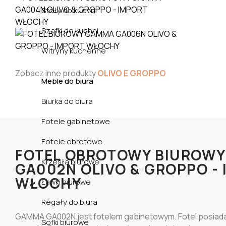
Stoły do kuchni
Szafki do kuchni
Witryny kuchenne
Zobacz inne produkty
OLIVO E GROPPO
Meble do biura
Biurka do biura
Fotele gabinetowe
Fotele obrotowe
FOTEL OBROTOWY BIUROW
Krzesła biurowe
GA002N OLIVO & GROPPO -
WŁOCHY
Ławki biurowe
Regały do biura
GAMMA GA002N jest fotelem gabinetowym. Fotel posiad
Sofki biurowe