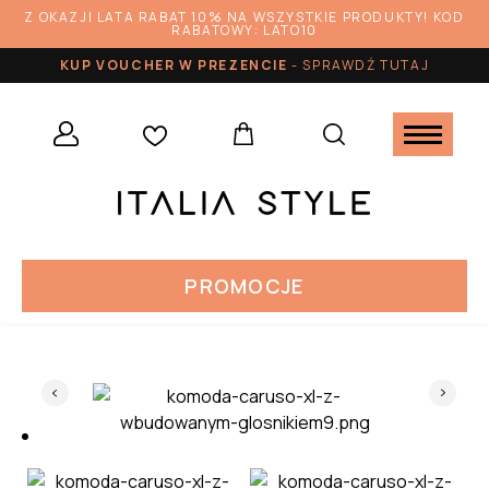
Z OKAZJI LATA RABAT 10% NA WSZYSTKIE PRODUKTY! KOD
RABATOWY: LATO10
KUP VOUCHER W PREZENCIE
-
SPRAWDŹ TUTAJ
PROMOCJE