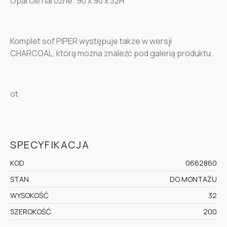
Oparcie narożne: 90 x 90 x 32H
Komplet sof PIPER występuje także w wersji
CHARCOAL, którą można znaleźć pod galerią produktu.
ot
SPECYFIKACJA
KOD
0662860
STAN
DO MONTAŻU
WYSOKOŚĆ
32
SZEROKOŚĆ
200