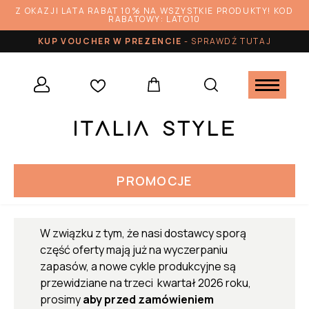
Z OKAZJI LATA RABAT 10% NA WSZYSTKIE PRODUKTY! KOD
RABATOWY: LATO10
KUP VOUCHER W PREZENCIE
-
SPRAWDŹ TUTAJ
PROMOCJE
W związku z tym, że nasi dostawcy sporą
część oferty mają już na wyczerpaniu
zapasów, a nowe cykle produkcyjne są
przewidziane na trzeci kwartał 2026 roku,
prosimy
aby przed zamówieniem