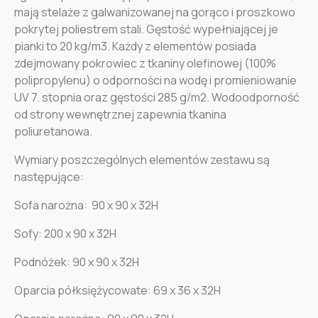
mają stelaże z galwanizowanej na gorąco i proszkowo
pokrytej poliestrem stali. Gęstość wypełniającej je
pianki to 20 kg/m3. Każdy z elementów posiada
zdejmowany pokrowiec z tkaniny olefinowej (100%
polipropylenu) o odporności na wodę i promieniowanie
UV 7. stopnia oraz gęstości 285 g/m2. Wodoodporność
od strony wewnętrznej zapewnia tkanina
poliuretanowa.
Wymiary poszczególnych elementów zestawu są
następujące:
Sofa narożna: 90 x 90 x 32H
Sofy: 200 x 90 x 32H
Podnóżek: 90 x 90 x 32H
Oparcia półksiężycowate: 69 x 36 x 32H