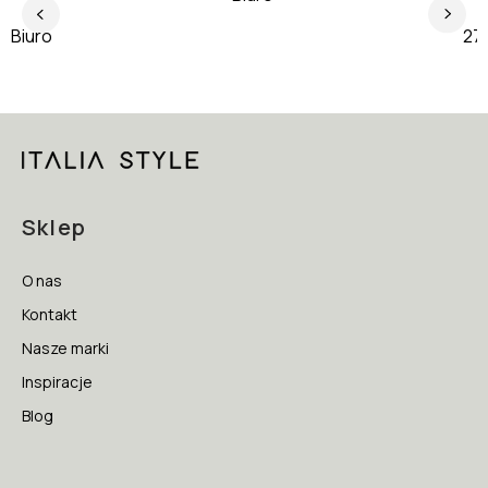
Biuro
J
Sklep
O nas
Kontakt
Nasze marki
Inspiracje
Blog