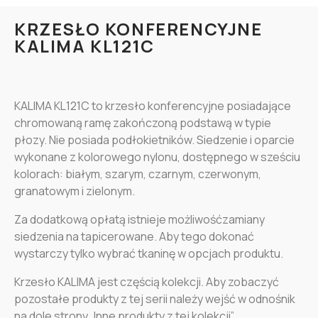
KRZESŁO KONFERENCYJNE
KALIMA KL121C
KALIMA KL121C to krzesło konferencyjne posiadające
chromowaną ramę zakończoną podstawą w typie
płozy. Nie posiada podłokietników. Siedzenie i oparcie
wykonane z kolorowego nylonu, dostępnego w sześciu
kolorach: białym, szarym, czarnym, czerwonym,
granatowym i zielonym.
Za dodatkową opłatą istnieje możliwośćzamiany
siedzenia na tapicerowane. Aby tego dokonać
wystarczy tylko wybrać tkaninę w opcjach produktu.
Krzesło KALIMA jest częścią kolekcji. Aby zobaczyć
pozostałe produkty z tej serii należy wejść w odnośnik
na dole strony „Inne produkty z tej kolekcji”.