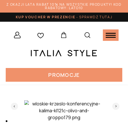
Z OKAZJI LATA RABAT 10% NA WSZYSTKIE PRODUKTY! KOD
RABATOWY: LATO10
KUP VOUCHER W PREZENCIE
-
SPRAWDŹ TUTAJ
PROMOCJE