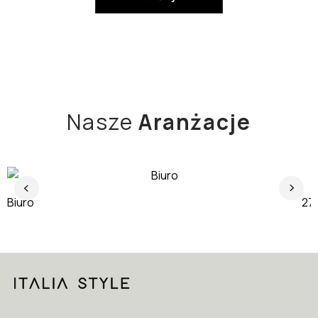
Nasze
Aranżacje
Biuro
J