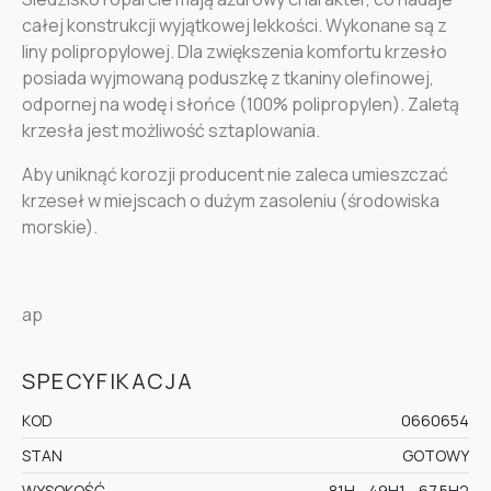
całej konstrukcji wyjątkowej lekkości. Wykonane są z
liny polipropylowej. Dla zwiększenia komfortu krzesło
posiada wyjmowaną poduszkę z tkaniny olefinowej,
odpornej na wodę i słońce (100% polipropylen). Zaletą
krzesła jest możliwość sztaplowania.
Aby uniknąć korozji producent nie zaleca umieszczać
krzeseł w miejscach o dużym zasoleniu (środowiska
morskie).
ap
SPECYFIKACJA
KOD
0660654
STAN
GOTOWY
WYSOKOŚĆ
81H - 49H1 - 67.5H2