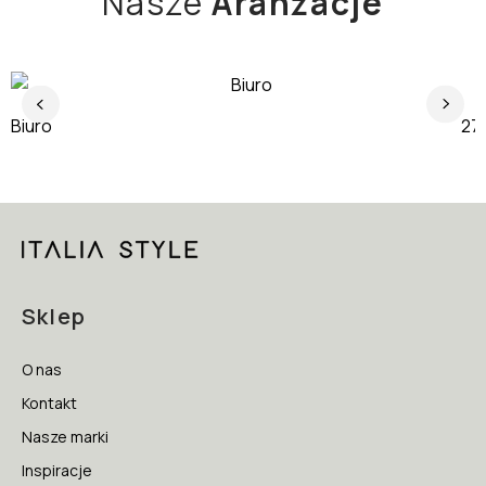
Nasze
Aranżacje
Biuro
J
Sklep
O nas
Kontakt
Nasze marki
Inspiracje