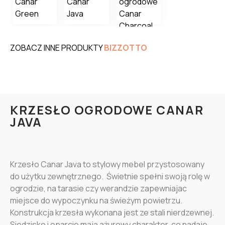
ZOBACZ INNE PRODUKTY
BIZZOTTO
KRZESŁO OGRODOWE CANAR
JAVA
Krzesło Canar Java to stylowy mebel przystosowany
do użytku zewnętrznego. Świetnie spełni swoją rolę w
ogrodzie, na tarasie czy werandzie zapewniajac
miejsce do wypoczynku na świeżym powietrzu.
Konstrukcja krzesła wykonana jest ze stali nierdzewnej.
Siedzisko i oparcie mają ażurowy charakter, co nadaje