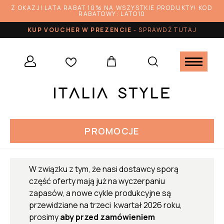
Z OKAZJI LATA RABAT 10% NA WSZYSTKIE PRODUKTY! KOD
RABATOWY: LATO10
KUP VOUCHER W PREZENCIE
-
SPRAWDŹ TUTAJ
PROMOCJE
W związku z tym, że nasi dostawcy sporą
część oferty mają już na wyczerpaniu
zapasów, a nowe cykle produkcyjne są
przewidziane na trzeci kwartał 2026 roku,
prosimy
aby przed zamówieniem