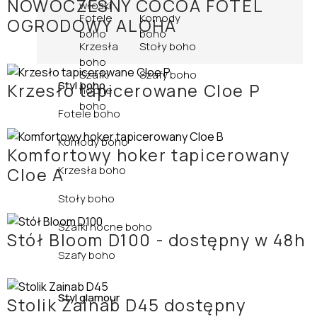
NOWOCZESNY COCOA FOTEL
włoski
Fotele
Komody
OGRODOWY ALOHA
boho
boho
Krzesła
Stoły boho
boho
Szafki
Szafy boho
Styl boho
Krzesło tapicerowane Cloe P
nocne
boho
Fotele boho
Komody boho
Komfortowy hoker tapicerowany
Krzesła boho
Cloe A
Stoły boho
Szafki nocne boho
Stół Bloom D100 - dostępny w 48h
Szafy boho
Styl glamour
Stolik Zainab D45 dostępny