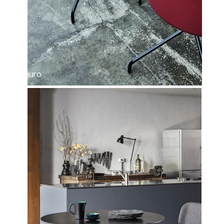
Stoliki glamour
Stoły glamour
Szafki nocne glamour
Szafki RTV glamour
Biuro
Styl industrialny
Biurka industrialne
Fotele industrialne
Hokery industrialne
Komody industrialne
Konsole industrialne
Krzesła industrialne