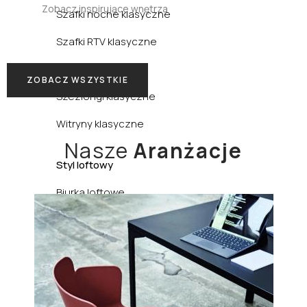
Zobacz inspirujące wnętrza
Szafki nocne klasyczne
Szafki RTV klasyczne
Szafy klasyczne
ZOBACZ WSZYSTKIE
Szezlongi klasyczne
Witryny klasyczne
Nasze
Aranżacje
Styl loftowy
Biurka loftowe
Fotele loftowe
Hokery loftowe
Komody loftowe
Konsole loftowe