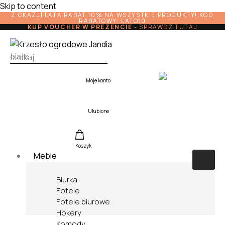
Skip to content
Z OKAZJI LATA RABAT 10% NA WSZYSTKIE PRODUKTY! KOD
RABATOWY: LATO10
KUP VOUCHER W PREZENCIE
-
SPRAWDŹ TUTAJ
Moje konto
Ulubione
Koszyk
Meble
Biurka
Fotele
Fotele biurowe
Hokery
Komody