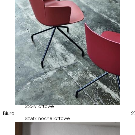
Krzesła loftowe
Łóżka loftowe
Narożniki loftowe
Półki loftowe
Pufy loftowe
Regały loftowe
Sofy loftowe
Stoliki loftowe
Stoły loftowe
Biuro
Szafki nocne loftowe
Szafki RTV loftowe