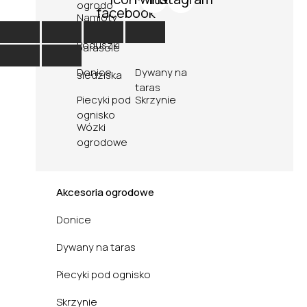
ogrodowe
facebook
Namioty
i
Poduszki
parasole
i
Donice
Dywany na
siedziska
taras
Piecyki pod
Skrzynie
ognisko
Wózki
ogrodowe
Akcesoria ogrodowe
Donice
Dywany na taras
Piecyki pod ognisko
Skrzynie