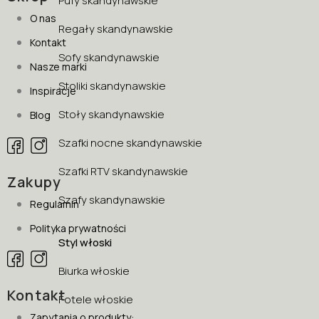
Pufy skandynawskie
O nas
Regały skandynawskie
Kontakt
Sofy skandynawskie
Nasze marki
Stoliki skandynawskie
Inspiracje
Stoły skandynawskie
Blog
Szafki nocne skandynawskie
Szafki RTV skandynawskie
Zakupy
Szafy skandynawskie
Regulamin
Polityka prywatności
Styl włoski
Biurka włoskie
Kontakt
Fotele włoskie
Zapytania o produkty: