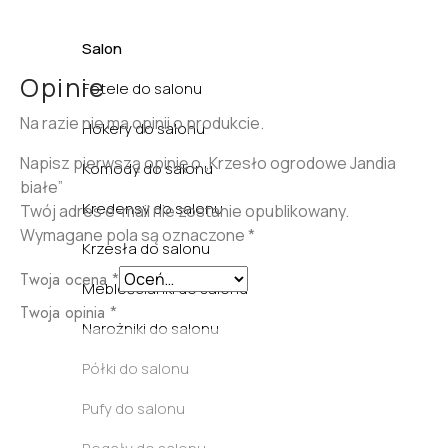
Salon
Opinie
Fotele do salonu
Na razie nie ma opinii o produkcie.
Hokery do salonu
Napisz pierwszą opinię o „Krzesło ogrodowe Jandia
Komody do salonu
białe”
Kredensy do salonu
Twój adres e-mail nie zostanie opublikowany.
Wymagane pola są oznaczone
*
Krzesła do salonu
Twoja ocena
*
Meblościanki do salonu
Twoja opinia
*
Narożniki do salonu
Półki do salonu
Pufy do salonu