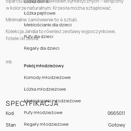
oparciu i siedzisku z włókien syntetycznych – skręcony
Łóżka domki
w kolorze naturalnym. Krzesła można sztaplować.
Łóżka piętrowe
Minimalne zamówienie to 4 sztuki.
Meblościanki dla dzieci
Kolekcja Jandia to również zestawy wypoczynkowe,
Pufy dla dzieci
fotele i krzesła.
Regały dla dzieci
mk
Pokój młodzieżowy
Komody młodzieżowe
Łóżka młodzieżowe
Meblościanki młodzieżowe
SPECYFIKACJA
Pufy młodzieżowe
Kod
0665011
Regały młodzieżowe
Stan
Gotowy