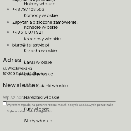
Hokery włoskie
+48 797 108 506
Komody włoskie
Zapytania o złożone zamówienie:
Konsole włoskie
+48 510 071 921
Kredensy włoskie
biuro@italiastyle.pl
Krzesła włoskie
Adres
Ławki włoskie
ul. Wrocławska 42
Łóżka włoskie
57-200 Ząbkowice Śląskie
Newsletter
Meblościanki włoskie
Narożniki włoskie
Wyrażam zgodę na przetwarzanie moich danych osobowych przez Italia
Pufy włoskie
Style w celach marketingowych.
Stoły włoskie