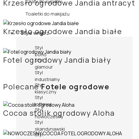
Krzesło ogrodowe Jandia antracyt
Szafy do sypialni
Toaletki do makijażu
Krzesło ogrodowe Jandia białe
Style wnętrz
Styl
boho
Fotel ogrodowy Jandia biały
Styl
glamour
Styl
industrialny
Polecane
Fotele ogrodowe
Styl
klasyczny
Styl
loftowy
Styl
Cocoa stolik ogrodowy Aloha
nowoczesny
Styl
skandynawski
Styl