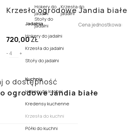
Hokery do
Krzesła do
Krzesło ogrodowe Jandia białe
jadalni
jadalni
Stoły do
Jadalnia
Cena jednostkowa:
jadalni
Hokery do jadalni
720,00
ZŁ
Krzesła do jadalni
-
+
Stoły do jadalni
Kuchnia
j o dostępność
ło ogrodowe Jandia białe
Hokery do kuchni
Kredensy kuchenne
Krzesła do kuchni
Półki do kuchni