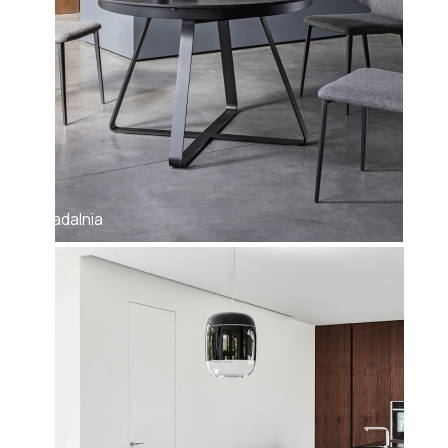
Łóżka industrialne
Półki industrialne
Regały industrialne
Sofy industrialne
Stoliki industrialne
Stoły industrialne
Jadalnia
Szafki nocne industrialne
Szafki RTV industrialne
Styl klasyczny
Fotele klasyczne
Komody klasyczne