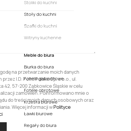
Stoliki do kuchni
Stoły do kuchni
Szafki do kuchni
Witryny kuchenne
Meble do biura
Biurka do biura
godę na przetwarzanie moich danych
Fotele gabinetowe
rzez I.D. Point Polska Sp. z o.o., ul.
 42, 57-200 Ząbkowice Śląskie w celu
Fotele obrotowe
realizacji zamówień. Poinformowano mnie o
ądu do treści moich danych osobowych oraz
Krzesła biurowe
ania. Więcej informacji w
Polityce
Ławki biurowe
ci
Regały do biura