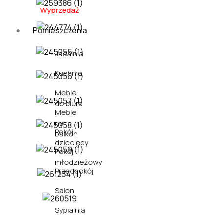
Wyprzedaż
Pomieszczenia
Jadalnia
Kuchnia
Meble
do biura
Meble
na
Pokój
balkon
dziecięcy
Pokój
młodzieżowy
Przedpokój
Salon
Sypialnia