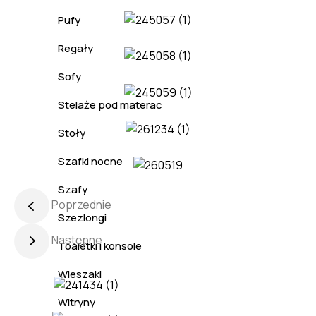
Pufy
Regały
Sofy
Stelaże pod materac
Stoły
Szafki nocne
Szafy
Poprzednie
Szezlongi
Następne
Toaletki i konsole
Wieszaki
Witryny