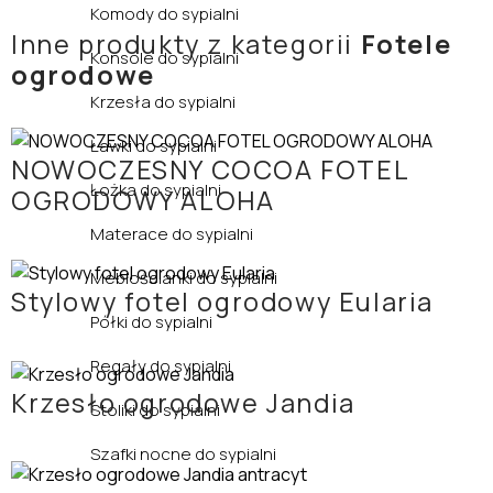
Komody do sypialni
Inne produkty z kategorii
Fotele
Konsole do sypialni
ogrodowe
Krzesła do sypialni
Ławki do sypialni
NOWOCZESNY COCOA FOTEL
Łożka do sypialni
OGRODOWY ALOHA
Materace do sypialni
Meblościanki do sypialni
Stylowy fotel ogrodowy Eularia
Półki do sypialni
Regały do sypialni
Krzesło ogrodowe Jandia
Stoliki do sypialni
Szafki nocne do sypialni