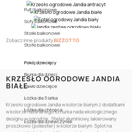
Pufy balkonowe
Sofy balkonowe
Stoliki balkonowe
Zobacz inne produkty
BIZZOTTO
Stołki balkonowe
Pokój dziecięcy
Biurka dla dzieci
KRZESŁO OGRODOWE JANDIA
BIAŁE
Ławki dziecięce
Łóżka dla 3 latka
Krzesło ogrodowe Jandia w kolorze białym z dodatkami
Łóżka dla chłopca
w kolorze naturalnego sznurka nada ekologicznego
designu w ogrodzie. Stelaż aluminiowy, lakierowany
Łóżka dla dziewczynek
proszkowo (poliester) w kolorze białym. Splot na