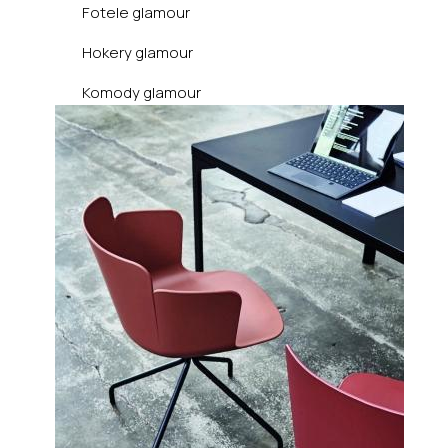
Fotele glamour
Hokery glamour
Komody glamour
Konsole glamour
Krzesła glamour
Ławki glamour
Łóżka glamour
Narożniki glamour
Pufy glamour
Regały glamour
Sofy glamour