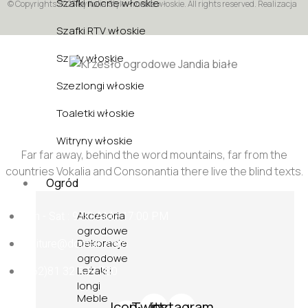
Szafki nocne włoskie
© Copyrights 2023 by Italia Style – meble włoskie. All rights reserved. Realizacja
Szafki RTV włoskie
Szafy włoskie
Szezlongi włoskie
Toaletki włoskie
Witryny włoskie
Far far away, behind the word mountains, far from the
countries Vokalia and Consonantia there live the blind texts.
Ogród
Akcesoria
Sun - Sat : 9:00 AM - 17:00 PM
ogrodowe
Dekoracje
funiture@domain.com
ogrodowe
Leżaki i
(+62)81 32 539 780
longi
Meble
Icon-
Twitter
Instagram