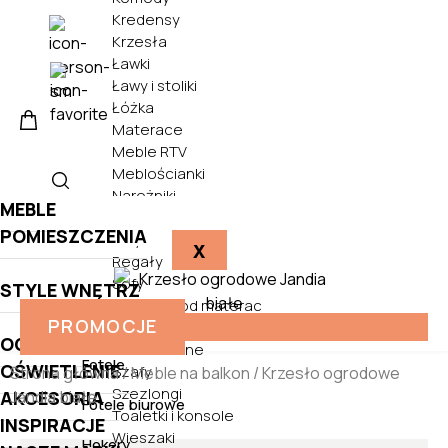
Kredensy
Krzesła
Ławki
Ławy i stoliki
Łóżka
Materace
Meble RTV
Meblościanki
Narożniki
MEBLE
Półki
POMIESZCZENIA
Pufy
X
Regały
Sofy
STYLE WNĘTRZ
Stelaże pod materac
PROMOCJE
Biurka
Stoły
OGRÓD
Szafki nocne
Fotele
OŚWIETLENIE
Szafy
Strona główna
/
Meble na balkon
/ Krzesło ogrodowe
Szezlongi
Jandia białe
AKCESORIA
Fotele biurowe
Toaletki i konsole
INSPIRACJE
Wieszaki
Hokery