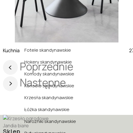
Witryny nowoczesne
Styl skandynawski
Biurka skandynawskie
Fotele skandynawskie
Kuchnia
Hokery skandynawskie
Poprzednie
Komody skandynawskie
Następne
Konsole skandynawskie
Krzesła skandynawskie
Łóżka skandynawskie
Narożniki skandynawskie
Sklep