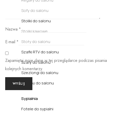
Regały do salonu
Sofy do salonu
Stoliki do salonu
Nazwa
*
Stoliki kawowe
Stoły do salonu
E-mail
*
Szafki RTV do salonu
Zapamiętaj moje dane w tej przeglądarce podczas pisania
Szafy do salonu
kolejnych komentarzy.
Szezlongi do salonu
Witryny do salonu
Sypialnia
Fotele do sypialni