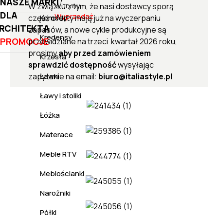
NASZE MARKI
Witryny
W związku z tym, że nasi dostawcy sporą
DLA
Wyprzedaż
część oferty mają już na wyczerpaniu
Komody
RCHITEKTA
zapasów, a nowe cykle produkcyjne są
Kredensy
PROMOCJE
przewidziane na trzeci kwartał 2026 roku,
prosimy
aby przed zamówieniem
Krzesła
sprawdzić dostępność
wysyłając
zapytanie na email:
biuro@italiastyle.pl
Ławki
Ławy i stoliki
Łóżka
Materace
Meble RTV
Meblościanki
Narożniki
Półki