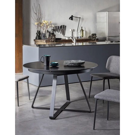
Szafy loftowe
Witryny loftowe
Styl nowoczesny
Biurka nowoczesne
Fotele nowoczesne
Hokery nowoczesne
Komody nowoczesne
Konsole nowoczesne
Krzesła nowoczesne
Łóżka nowoczesne
Meblościanki nowoczesne