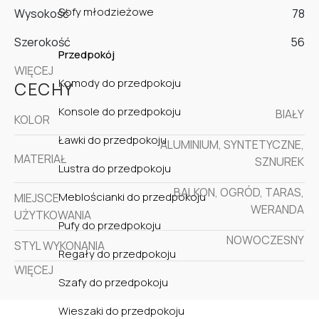
Sofy młodzieżowe
Wysokość
78
Szerokość
56
Przedpokój
WIĘCEJ
Komody do przedpokoju
CECHY
Konsole do przedpokoju
BIAŁY
KOLOR
Ławki do przedpokoju
ALUMINIUM, SYNTETYCZNE,
MATERIAŁ
SZNUREK
Lustra do przedpokoju
BALKON, OGRÓD, TARAS,
Meblościanki do przedpokoju
MIEJSCE
WERANDA
UŻYTKOWANIA
Pufy do przedpokoju
NOWOCZESNY
STYL WYKONANIA
Regały do przedpokoju
WIĘCEJ
Szafy do przedpokoju
Wieszaki do przedpokoju