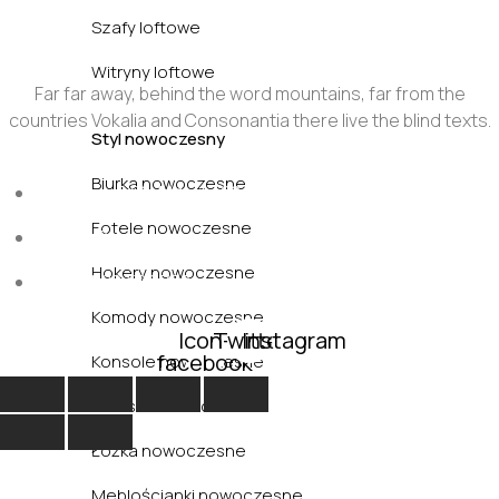
Szafy loftowe
Witryny loftowe
Far far away, behind the word mountains, far from the
countries Vokalia and Consonantia there live the blind texts.
Styl nowoczesny
Biurka nowoczesne
Sun - Sat : 9:00 AM - 17:00 PM
Fotele nowoczesne
funiture@domain.com
Hokery nowoczesne
(+62)81 32 539 780
Komody nowoczesne
Icon-
Twitter
Instagram
facebook
Konsole nowoczesne
Krzesła nowoczesne
Łóżka nowoczesne
Meblościanki nowoczesne