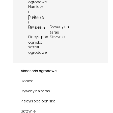
ogrodowe
Namioty
i
Poduszki
parasole
i
Donice
Dywany na
siedziska
taras
Piecyki pod
Skrzynie
ognisko
Wózki
ogrodowe
Akcesoria ogrodowe
Donice
Dywany na taras
Piecyki pod ognisko
Skrzynie