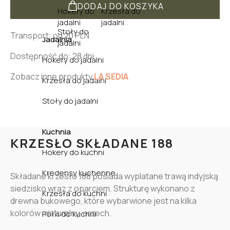
DODAJ DO KOSZYKA
Hokery do
Krzesła do
jadalni
jadalni
Stoły do
Transport: od 20 PLN
Jadalnia
jadalni
Dostępność do: 28 dni
Hokery do jadalni
Zobacz inne produkty
LA SEDIA
Krzesła do jadalni
Stoły do jadalni
Kuchnia
KRZESŁO SKŁADANE 188
Hokery do kuchni
Kredensy kuchenne
Składane krzesło 188 posiada wyplatane trawą indyjską
siedzisko wraz z oparciem. Strukturę wykonano z
Krzesła do kuchni
drewna bukowego, które wybarwione jest na kilka
kolorów: naturalny, orzech.
Półki do kuchni