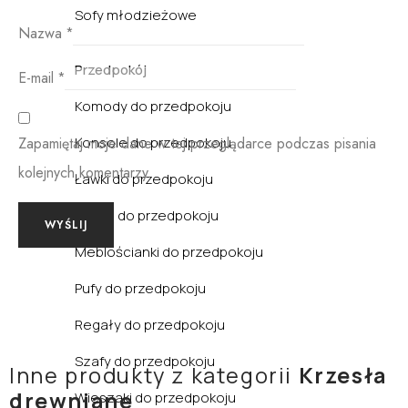
Sofy młodzieżowe
Nazwa
*
Przedpokój
E-mail
*
Komody do przedpokoju
Zapamiętaj moje dane w tej przeglądarce podczas pisania
Konsole do przedpokoju
kolejnych komentarzy.
Ławki do przedpokoju
Lustra do przedpokoju
Meblościanki do przedpokoju
Pufy do przedpokoju
Regały do przedpokoju
Szafy do przedpokoju
Inne produkty z kategorii
Krzesła
drewniane
Wieszaki do przedpokoju