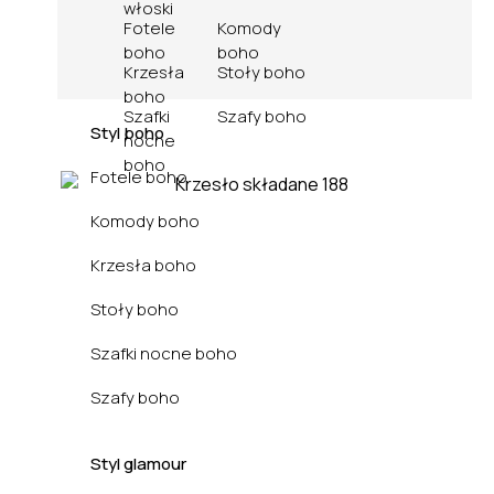
włoski
Fotele
Komody
boho
boho
Krzesła
Stoły boho
boho
Szafki
Szafy boho
Styl boho
Biuro
nocne
boho
Fotele boho
Komody boho
Krzesła boho
Stoły boho
Szafki nocne boho
Szafy boho
Styl glamour