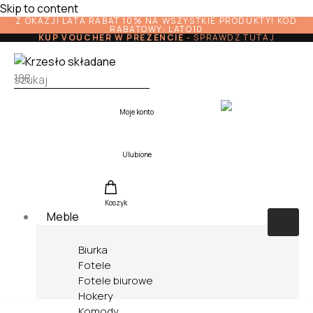
Skip to content
Z OKAZJI LATA RABAT 10% NA WSZYSTKIE PRODUKTY! KOD
RABATOWY: LATO10
KUP VOUCHER W PREZENCIE
-
SPRAWDŹ TUTAJ
Moje konto
Ulubione
Koszyk
Meble
Biurka
Fotele
Fotele biurowe
Hokery
Komody