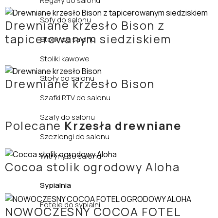
Regały do salonu
Sofy do salonu
Drewniane krzesło Bison z
tapicerowanym siedziskiem
Stoliki do salonu
Stoliki kawowe
Stoły do salonu
Drewniane krzesło Bison
Szafki RTV do salonu
Szafy do salonu
Polecane
Krzesła drewniane
Szezlongi do salonu
Witryny do salonu
Cocoa stolik ogrodowy Aloha
Sypialnia
Fotele do sypialni
NOWOCZESNY COCOA FOTEL