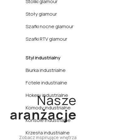
Stoliki glamour
Stoły glamour
Szafki nocne glamour
Szafki RTV glamour
Styl industrialny
Biurka industrialne
Fotele industrialne
Kuchnia
Nasze
Hokery industrialne
Komody industrialne
aranżacje
Konsole industrialne
Krzesła industrialne
Zobacz inspirujące wnętrza