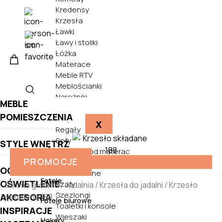
Kredensy
Krzesła
Ławki
Ławy i stoliki
Łóżka
Materace
Meble RTV
Meblościanki
Narożniki
MEBLE
Półki
POMIESZCZENIA
Pufy
X
Regały
Sofy
STYLE WNĘTRZ
Stelaże pod materac
PROMOCJE
Biurka
Stoły
OGRÓD
Szafki nocne
Fotele
OŚWIETLENIE
Szafy
Strona główna
/
Jadalnia
/
Krzesła do jadalni
/ Krzesło
Szezlongi
składane 188
AKCESORIA
Fotele biurowe
Toaletki i konsole
INSPIRACJE
Wieszaki
Hokery