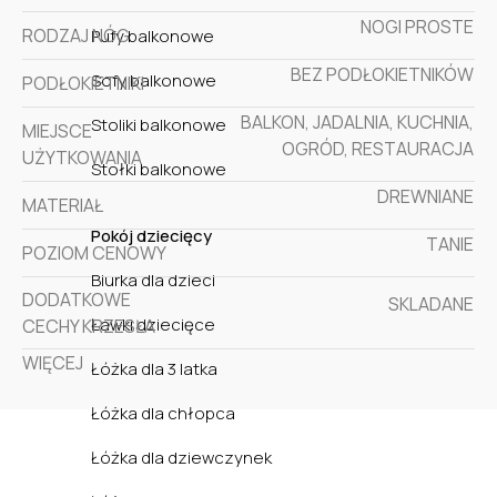
NOGI PROSTE
RODZAJ NÓG
Pufy balkonowe
BEZ PODŁOKIETNIKÓW
Sofy balkonowe
PODŁOKIETNIKI
BALKON, JADALNIA, KUCHNIA,
Stoliki balkonowe
MIEJSCE
OGRÓD, RESTAURACJA
UŻYTKOWANIA
Stołki balkonowe
DREWNIANE
MATERIAŁ
Pokój dziecięcy
TANIE
POZIOM CENOWY
Biurka dla dzieci
DODATKOWE
SKLADANE
Ławki dziecięce
CECHY KRZESŁA
WIĘCEJ
Łóżka dla 3 latka
Łóżka dla chłopca
Łóżka dla dziewczynek