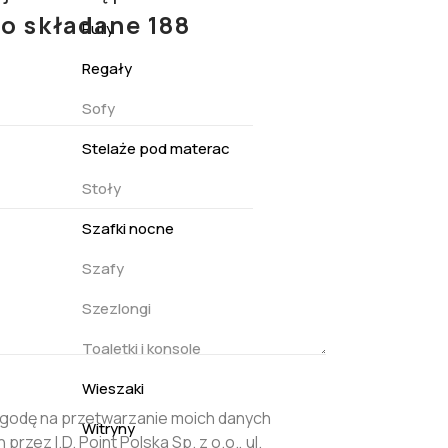
ło składane 188
Pufy
Regały
Sofy
Stelaże pod materac
Stoły
Szafki nocne
Szafy
Szezlongi
Toaletki i konsole
Wieszaki
godę na przetwarzanie moich danych
Witryny
rzez I.D. Point Polska Sp. z o.o., ul.