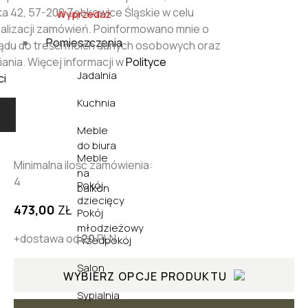
 42, 57-200 Ząbkowice Śląskie w celu
Wyprzedaż
realizacji zamówień. Poinformowano mnie o
Pomieszczenia
ądu do treści moich danych osobowych oraz
ania. Więcej informacji w
Polityce
Jadalnia
ci
Kuchnia
Meble
do biura
Meble
Minimalna ilość zamówienia:
na
4
Pokój
balkon
dziecięcy
473,00
ZŁ
Pokój
młodzieżowy
+dostawa od
20
PLN
Przedpokój
Salon
WYBIERZ OPCJE PRODUKTU
Sypialnia