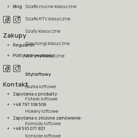
Szafki nocne klasyczne
Blog
Szafki RTV klasyczne
Szafy klasyczne
Zakupy
Szezlongi klasyczne
Regulamin
Polityka prywatności
Witryny klasyczne
Styl loftowy
Kontakt
Biurka loftowe
Zapytania o produkty:
Fotele loftowe
+48 797 108 506
Hokery loftowe
Zapytania o złożone zamówienie:
Komody loftowe
+48 510 071 921
Konsole loftowe