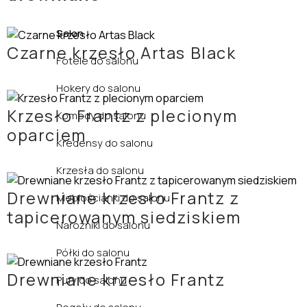
Salon
Czarne krzesło Artas Black
Fotele do salonu
Hokery do salonu
Krzesło Frantz z plecionym
Komody do salonu
oparciem
Kredensy do salonu
Krzesła do salonu
Drewniane krzesło Frantz z
Meblościanki do salonu
tapicerowanym siedziskiem
Narożniki do salonu
Półki do salonu
Drewniane krzesło Frantz
Pufy do salonu