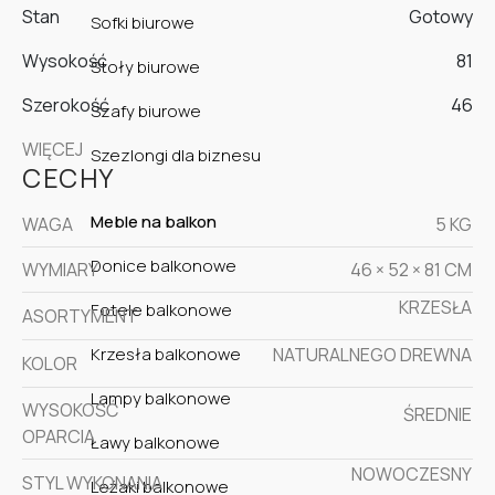
Stan
Gotowy
Sofki biurowe
Wysokość
81
Stoły biurowe
Szerokość
46
Szafy biurowe
WIĘCEJ
Szezlongi dla biznesu
CECHY
Meble na balkon
WAGA
5 KG
Donice balkonowe
WYMIARY
46 × 52 × 81 CM
KRZESŁA
Fotele balkonowe
ASORTYMENT
NATURALNEGO DREWNA
Krzesła balkonowe
KOLOR
Lampy balkonowe
WYSOKOŚĆ
ŚREDNIE
OPARCIA
Ławy balkonowe
NOWOCZESNY
STYL WYKONANIA
Leżaki balkonowe