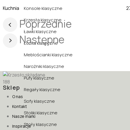
Kuchnia
Konsole klasyczne
Krzesła klasyczne
Poprzednie
Ławki klasyczne
Następne
Łóżka klasyczne
Meblościanki klasyczne
Narożniki klasyczne
Pufy klasyczne
Sklep
Regały klasyczne
O nas
Sofy klasyczne
Kontakt
Stoliki klasyczne
Nasze marki
Stoły klasyczne
Inspiracje