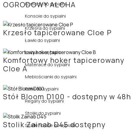
OGRODOWY ALOHA
Komody do sypialni
Konsole do sypialni
Krzesła do sypialni
Krzesło tapicerowane Cloe P
Ławki do sypialni
Łożka do sypialni
Komfortowy hoker tapicerowany
Materace do sypialni
Cloe A
Meblościanki do sypialni
Półki do sypialni
Stół Bloom D100 - dostępny w 48h
Regały do sypialni
Stoliki do sypialni
Stolik Zainab D45 dostępny
Szafki nocne do sypialni