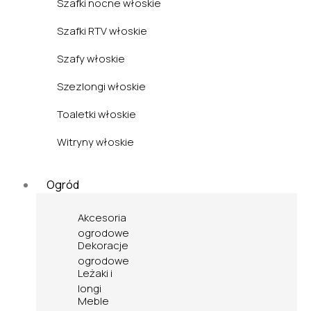
Szafki nocne włoskie
Szafki RTV włoskie
Szafy włoskie
Szezlongi włoskie
Toaletki włoskie
Witryny włoskie
Ogród
Akcesoria
ogrodowe
Dekoracje
ogrodowe
Leżaki i
longi
Meble