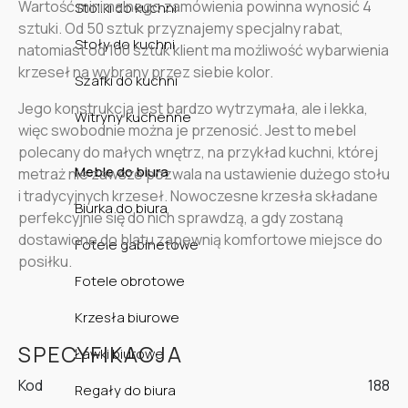
Wartość minimalnego zamówienia powinna wynosić 4
Stoliki do kuchni
sztuki. Od 50 sztuk przyznajemy specjalny rabat,
Stoły do kuchni
natomiast od 100 sztuk klient ma możliwość wybarwienia
krzeseł na wybrany przez siebie kolor.
Szafki do kuchni
Jego konstrukcja jest bardzo wytrzymała, ale i lekka,
Witryny kuchenne
więc swobodnie można je przenosić. Jest to mebel
polecany do małych wnętrz, na przykład kuchni, której
Meble do biura
metraż nie zawsze pozwala na ustawienie dużego stołu
i tradycyjnych krzeseł. Nowoczesne krzesła składane
Biurka do biura
perfekcyjnie się do nich sprawdzą, a gdy zostaną
dostawione do blatu zapewnią komfortowe miejsce do
Fotele gabinetowe
posiłku.
Fotele obrotowe
Krzesła biurowe
SPECYFIKACJA
Ławki biurowe
Kod
188
Regały do biura