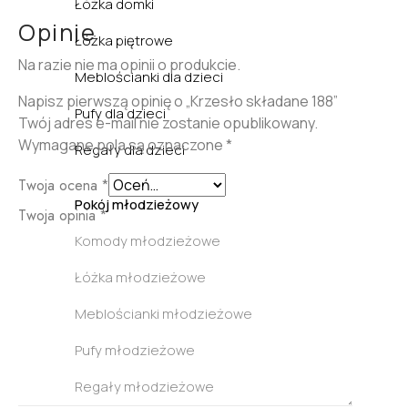
Łóżka domki
Opinie
Łóżka piętrowe
Na razie nie ma opinii o produkcie.
Meblościanki dla dzieci
Napisz pierwszą opinię o „Krzesło składane 188”
Pufy dla dzieci
Twój adres e-mail nie zostanie opublikowany.
Wymagane pola są oznaczone
*
Regały dla dzieci
Twoja ocena
*
Pokój młodzieżowy
Twoja opinia
*
Komody młodzieżowe
Łóżka młodzieżowe
Meblościanki młodzieżowe
Pufy młodzieżowe
Regały młodzieżowe