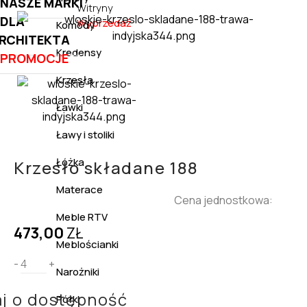
NASZE MARKI
Witryny
DLA
Wyprzedaż
Komody
RCHITEKTA
Kredensy
PROMOCJE
Krzesła
Ławki
Ławy i stoliki
Łóżka
Krzesło składane 188
Materace
Cena jednostkowa:
Meble RTV
473,00
ZŁ
Meblościanki
-
+
Narożniki
j o dostępność
Półki