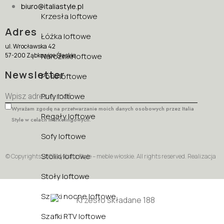
biuro@italiastyle.pl
Krzesła loftowe
Adres
Łóżka loftowe
ul. Wrocławska 42
57-200 Ząbkowice Śląskie
Narożniki loftowe
Newsletter
Półki loftowe
Pufy loftowe
Wyrażam zgodę na przetwarzanie moich danych osobowych przez Italia
Regały loftowe
Style w celach marketingowych.
Sofy loftowe
Stoliki loftowe
© Copyrights 2023 by Italia Style – meble włoskie. All rights reserved. Realizacja
Stoły loftowe
Szafki nocne loftowe
Szafki RTV loftowe