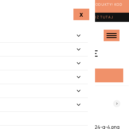
Z OKAZJI LATA RABAT 10% NA WSZYSTKIE PRODUKTY! KOD
RABATOWY: LATO10
X
KUP VOUCHER W PREZENCIE
-
SPRAWDŹ TUTAJ
PROMOCJE