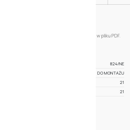
Do pobrania jest instrukcja montażu lampy w pliku PDF.
SPECYFIKACJA
KOD
824/NE
STAN
DO MONTAŻU
WYSOKOŚĆ
21
SZEROKOŚĆ
21
WIĘCEJ
CECHY