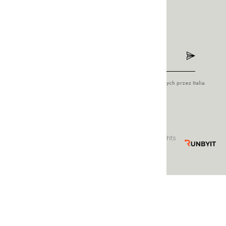
ul. Wrocławska 42
57-200 Ząbkowice Śląskie
Newsletter
Wyrażam zgodę na przetwarzanie moich danych osobowych przez Italia
Style w celach marketingowych.
© Copyrights 2023 by Italia Style – meble włoskie. All rights
reserved. Realizacja