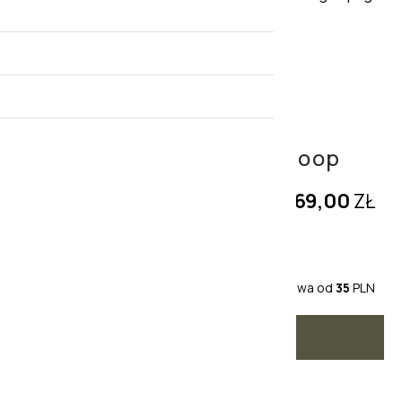
Lampa stołowa czarna Hoop
1369,00
ZŁ
Cena jednostkowa:
1369,00
ZŁ
-
+
+dostawa od
35
PLN
DODAJ DO KOSZYKA
TRANSPORT: OD 35 PLN