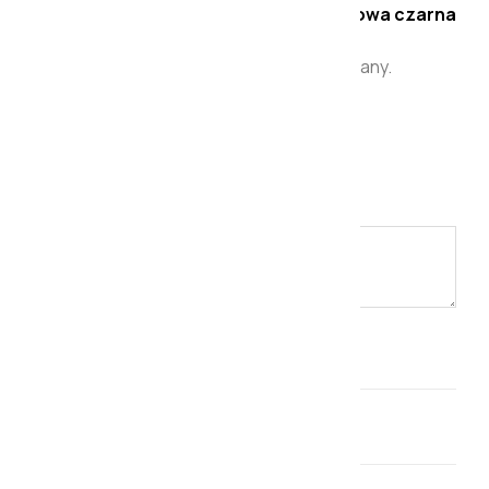
Napisz pierwszą opinię o „Lampa stołowa czarna
Hoop”
Twój adres e-mail nie zostanie opublikowany.
Wymagane pola są oznaczone
*
Twoja ocena
*
Twoja opinia
*
Nazwa
*
E-mail
*