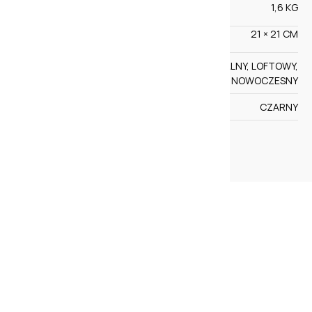
1,6 KG
WAGA
21 × 21 CM
WYMIARY
STYL WYKONANIA
WŁOSKI, INDUSTRIALNY, LOFTOWY,
NOWOCZESNY
KOLOR
CZARNY
WIĘCEJ
Opinie
Na razie nie ma opinii o produkcie.