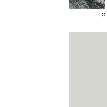
Biuro
Sklep
O nas
Kontakt
Nasze marki
Inspiracje
Blog