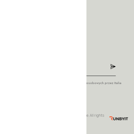
biuro@italiastyle.pl
Adres
ul. Wrocławska 42
57-200 Ząbkowice Śląskie
Newsletter
Wyrażam zgodę na przetwarzanie moich danych osobowych przez Italia
Style w celach marketingowych.
© Copyrights 2023 by Italia Style – meble włoskie. All rights
reserved. Realizacja