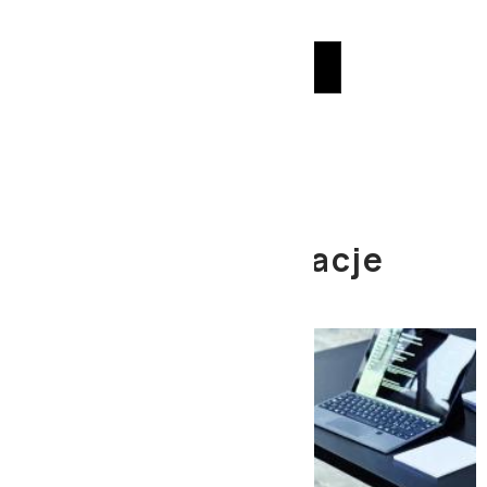
pisania kolejnych komentarzy.
Nasze
Aranżacje