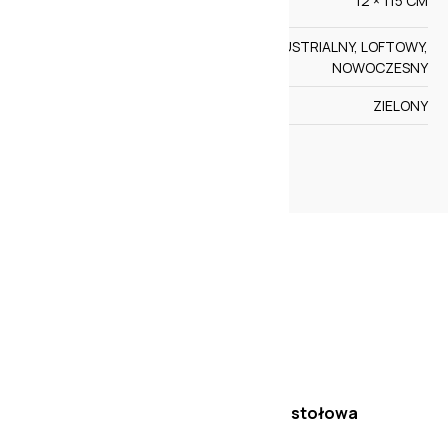
12 × 115 CM
WYMIARY
STYL WYKONANIA
WŁOSKI, INDUSTRIALNY, LOFTOWY,
NOWOCZESNY
KOLOR
ZIELONY
WIĘCEJ
Opinie
Na razie nie ma opinii o produkcie.
Napisz pierwszą opinię o „Lampa stołowa
zielona l’amica”