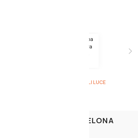
DOSTĘPNOŚĆ DO: 28 DNI
INNE PRODUKTY Z KOLEKCJI
L'AMICA
ZOBACZ INNE PRODUKTY
MARTINELLI LUCE
LAMPA STOŁOWA ZIELONA
L'AMICA