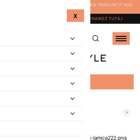
Z OKAZJI LATA RABAT 10% NA WSZYSTKIE PRODUKTY! KOD
RABATOWY: LATO10
X
KUP VOUCHER W PREZENCIE
-
SPRAWDŹ TUTAJ
PROMOCJE