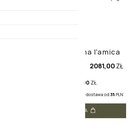
Lampa stołowa zielona l'amica
2081,00
ZŁ
Cena jednostkowa:
2081,00
ZŁ
-
+
+dostawa od
35
PLN
DODAJ DO KOSZYKA
TRANSPORT: OD 35 PLN