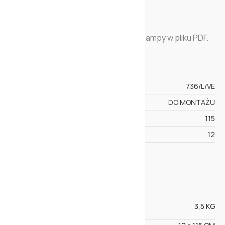
Do pobrania jest instrukcja montażu lampy w pliku PDF.
SPECYFIKACJA
KOD
736/L/VE
STAN
DO MONTAŻU
WYSOKOŚĆ
115
SZEROKOŚĆ
12
WIĘCEJ
CECHY
3,5 KG
WAGA