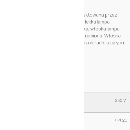
Designerskiej lampa stołowa zaprojektowana przez
Elio i Emilianę Martinelli. L’amica jest to lekka lampa,
dająca światło punktowe. Designerska, włoska lampa
stołowa L’amica posiada regulowane ramiona. Włoska
lampa L’amica dostępna jest w dwóch kolorach: szarym i
zielonym.
PARAMETRY TECHNICZNE:
Napięcie
230 V
IP
(IP) 20