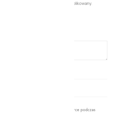
Twój adres e-mail nie zostanie opublikowany.
Wymagane pola są oznaczone
*
Twoja ocena
*
Twoja opinia
*
Nazwa
*
E-mail
*
Zapamiętaj moje dane w tej przeglądarce podczas