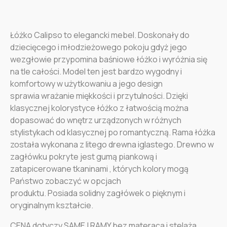
Łóżko Calipso to elegancki mebel. Doskonały do
dziecięcego i młodzieżowego pokoju gdyż jego
wezgłowie
przypomina baśniowe łóżko i wyróżnia się
na tle całości. Model ten jest
bardzo wygodny
i
komfortowy w użytkowaniu a jego design
sprawia
wrażanie miękkości i przytulności
.
Dzięki
klasycznej kolorystyce łóżko z łatwością można
dopasować do wnętrz urządzonych w różnych
stylistykach od klasycznej po romantyczną. Rama łóżka
została wykonana z litego drewna iglastego. Drewno w
zagłówku pokryte jest gumą piankową i
zatapicerowane tkaninami , których kolory mogą
Państwo zobaczyć w opcjach
produktu.
Posiada
solidny zagłówek
o pięknym i
oryginalnym kształcie.
CENA dotyczy SAMEJ RAMY bez materaca i stelaża.