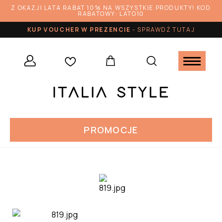
Z OKAZJI LATA RABAT 10% NA WSZYSTKIE PRODUKTY! KOD
RABATOWY: LATO10
KUP VOUCHER W PREZENCIE
-
SPRAWDŹ TUTAJ
PROMOCJE