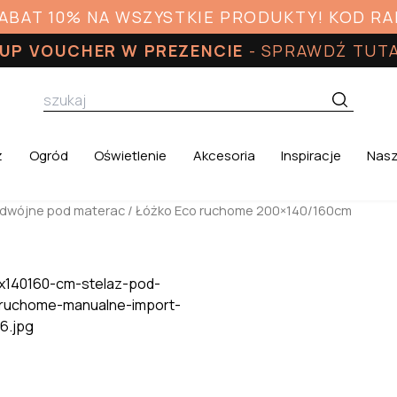
RABAT 10% NA WSZYSTKIE PRODUKTY! KOD R
UP VOUCHER W PREZENCIE
-
SPRAWDŹ TUT
z
Ogród
Oświetlenie
Akcesoria
Inspiracje
Nasz
odwójne pod materac
/ Łóżko Eco ruchome 200×140/160cm