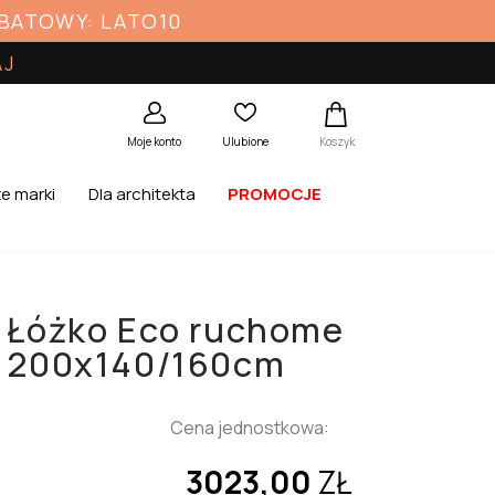
ABATOWY: LATO10
AJ
Koszyk
Moje konto
Ulubione
e marki
Dla architekta
PROMOCJE
Łóżko Eco ruchome
200x140/160cm
Cena jednostkowa:
3023,00
ZŁ