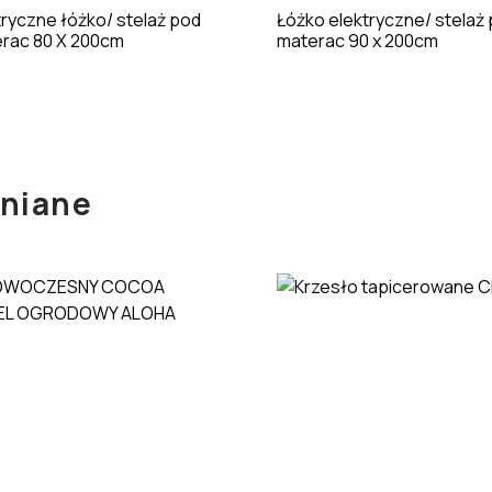
tryczne łóżko/ stelaż pod
Łóżko elektryczne/ stelaż
rac 80 X 200cm
materac 90 x 200cm
wniane