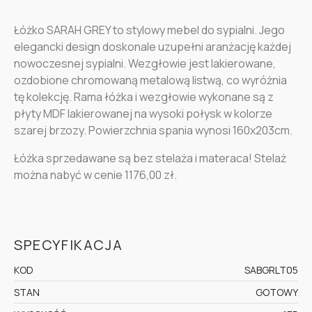
Łóżko SARAH GREY to stylowy mebel do sypialni. Jego
elegancki design doskonale uzupełni aranżację każdej
nowoczesnej sypialni. Wezgłowie jest lakierowane,
ozdobione chromowaną metalową listwą, co wyróżnia
tę kolekcję. Rama łóżka i wezgłowie wykonane są z
płyty MDF lakierowanej na wysoki połysk w kolorze
szarej brzozy.
Powierzchnia spania wynosi 160x203cm.
Łóżka sprzedawane są bez stelaża i materaca! Stelaż
można nabyć w cenie 1176,00 zł.
SPECYFIKACJA
KOD
SABGRLT05
STAN
GOTOWY