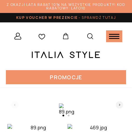
Z OKAZJI LATA RABAT 10% NA WSZYSTKIE PRODUKTY! KOD
RABATOWY: LATO10
KUP VOUCHER W PREZENCIE
-
SPRAWDŹ TUTAJ
PROMOCJE