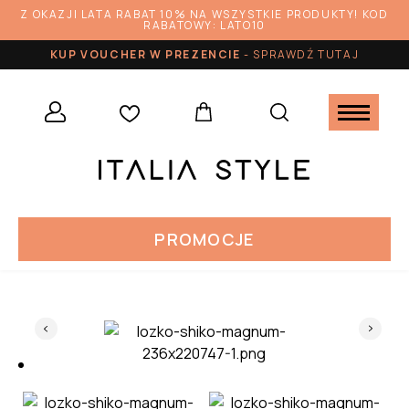
Z OKAZJI LATA RABAT 10% NA WSZYSTKIE PRODUKTY! KOD
RABATOWY: LATO10
KUP VOUCHER W PREZENCIE
-
SPRAWDŹ TUTAJ
PROMOCJE