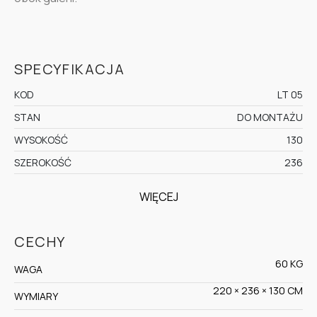
SPECYFIKACJA
KOD
LT 05
STAN
DO MONTAŻU
WYSOKOŚĆ
130
SZEROKOŚĆ
236
WIĘCEJ
CECHY
60 KG
WAGA
220 × 236 × 130 CM
WYMIARY