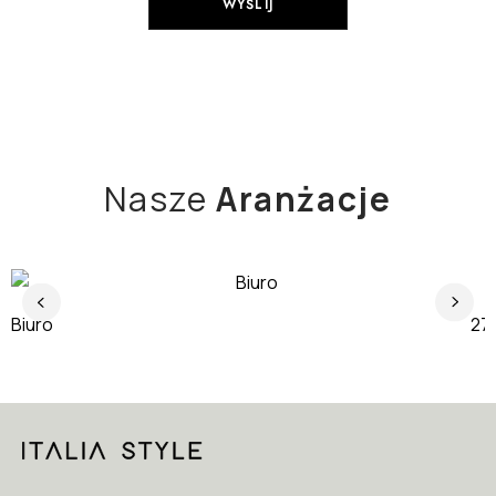
Nasze
Aranżacje
Biuro
J