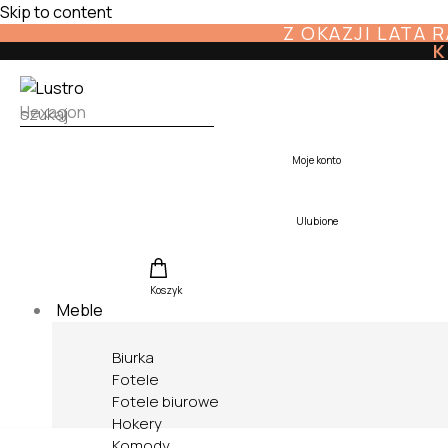
Skip to content
Z OKAZJI LATA 
K
Moje konto
Ulubione
Koszyk
Meble
Biurka
Fotele
Fotele biurowe
Hokery
Komody