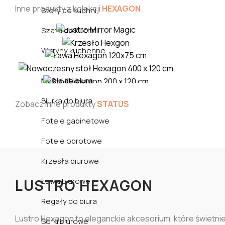
Inne produkty z kolekcji
HEXAGON
Stoły do kuchni
Szafki do kuchni
Witryny kuchenne
Meble do biura
Biurka do biura
Zobacz inne produkty
STATUS
Fotele gabinetowe
Fotele obrotowe
Krzesła biurowe
Ławki biurowe
LUSTRO HEXAGON
Regały do biura
Lustro Hexagon to eleganckie akcesorium, które świetnie
Sofki biurowe