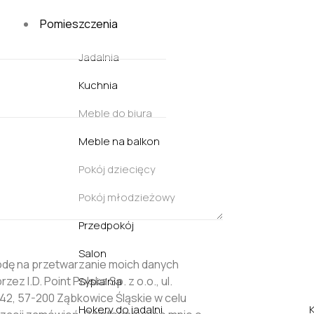
Pomieszczenia
Jadalnia
Kuchnia
Meble do biura
Meble na balkon
Pokój dziecięcy
Pokój młodzieżowy
Przedpokój
Salon
dę na przetwarzanie moich danych
ez I.D. Point Polska Sp. z o.o., ul.
Sypialnia
2, 57-200 Ząbkowice Śląskie w celu
Hokery do jadalni