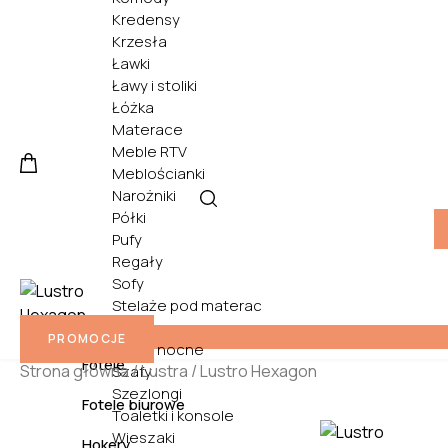
Kredensy
Krzesła
Ławki
Ławy i stoliki
Łóżka
Materace
Meble RTV
Meblościanki
Narożniki
Półki
Pufy
Regały
Sofy
Stelaże pod materac
Biurka
Stoły
PROMOCJE
Szafki nocne
Fotele
Strona główna
/
Lustra
/ Lustro Hexagon
Szafy
Szezlongi
Fotele biurowe
Toaletki i konsole
Wieszaki
Hokery