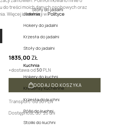
alizacji zamówień. Poinformowano mnie o
u do treści moich danych osobowych oraz
Stoły do jadalni
Jadalnia
ia. Więcej informacji w
Polityce
Hokery do jadalni
Krzesła do jadalni
Stoły do jadalni
1835,00
ZŁ
Kuchnia
+dostawa od
50
PLN
Hokery do kuchni
DODAJ DO KOSZYKA
Kredensy kuchenne
Krzesła do kuchni
Transport: od 50 PLN
Półki do kuchni
Dostępność do: 20 dni
Stoliki do kuchni