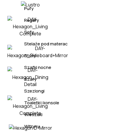
Pufy
Regały
Sofy
Stelaże pod materac
Stoły
Szafki nocne
Szafy
Szezlongi
Toaletki i konsole
Wieszaki
Witryny