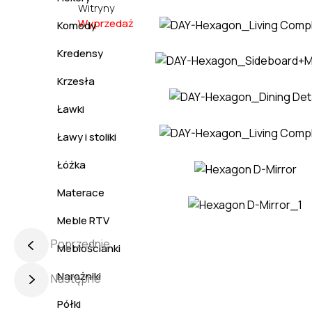
Witryny
Wyprzedaż
Komody
Kredensy
Krzesła
Ławki
Ławy i stoliki
Łóżka
Materace
Meble RTV
Poprzednie
Meblościanki
Narożniki
Następne
Półki