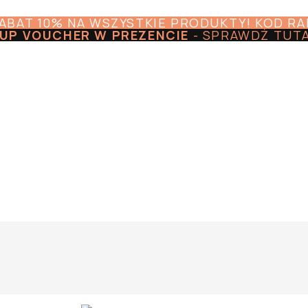
RABAT 10% NA WSZYSTKIE PRODUKTY! KOD R
UP VOUCHER W PREZENCIE
-
SPRAWDŹ TUT