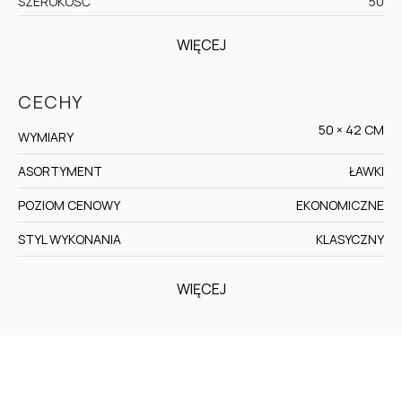
SZEROKOŚĆ
50
WIĘCEJ
CECHY
50 × 42 CM
WYMIARY
ASORTYMENT
ŁAWKI
POZIOM CENOWY
EKONOMICZNE
STYL WYKONANIA
KLASYCZNY
WIĘCEJ