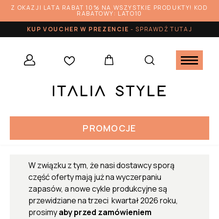
Z OKAZJI LATA RABAT 10% NA WSZYSTKIE PRODUKTY! KOD
RABATOWY: LATO10
KUP VOUCHER W PREZENCIE
-
SPRAWDŹ TUTAJ
PROMOCJE
W związku z tym, że nasi dostawcy sporą
część oferty mają już na wyczerpaniu
zapasów, a nowe cykle produkcyjne są
przewidziane na trzeci kwartał 2026 roku,
prosimy
aby przed zamówieniem