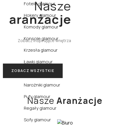
Nasze
Fotele glamour
aranżacje
Hokery glamour
Komody glamour
Konsole glamour
Zobacz inspirujące wnętrza
Krzesła glamour
Ławki glamour
ZOBACZ WSZYSTKIE
Łóżka glamour
Narożniki glamour
Pufy glamour
Nasze
Aranżacje
Regały glamour
Sofy glamour