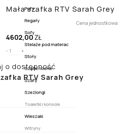
Mała szafka RTV Sarah Grey
Pufy
Regały
Cena jednostkowa:
Sofy
4602,00
ZŁ
Stelaże pod materac
-
+
Stoły
j o dostępność
Szafki nocne
szafka RTV Sarah Grey
Szafy
Szezlongi
Toaletki i konsole
Wieszaki
Witryny