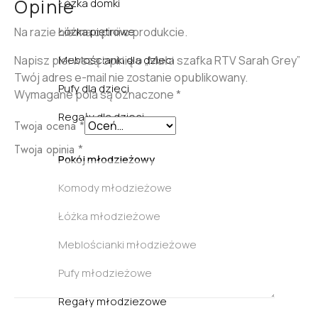
Opinie
Łóżka domki
Na razie nie ma opinii o produkcie.
Łóżka piętrowe
Napisz pierwszą opinię o „Mała szafka RTV Sarah Grey”
Meblościanki dla dzieci
Twój adres e-mail nie zostanie opublikowany.
Pufy dla dzieci
Wymagane pola są oznaczone
*
Regały dla dzieci
Twoja ocena
*
Twoja opinia
*
Pokój młodzieżowy
Komody młodzieżowe
Łóżka młodzieżowe
Meblościanki młodzieżowe
Pufy młodzieżowe
Regały młodzieżowe