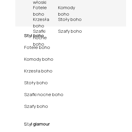
włoski
Fotele
Komody
boho
boho
Krzesła
Stoły boho
boho
Szafki
Szafy boho
Styl boho
nocne
boho
Fotele boho
Komody boho
Krzesła boho
Stoły boho
Szafki nocne boho
Szafy boho
Kuchnia
Styl glamour