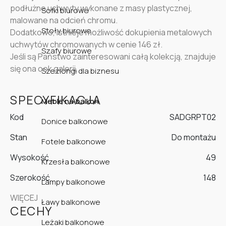
podłużne uchwyty wykonane z masy plastycznej,
Sofki biurowe
malowane na odcień chromu.
Stoły biurowe
Dodatkowo, istnieje możliwość dokupienia metalowych
uchwytów chromowanych w cenie 146 zł.
Szafy biurowe
Jeśli są Państwo zainteresowani całą kolekcją, znajduje
się ona ook galerii.
Szezlongi dla biznesu
SPECYFIKACJA
Meble na balkon
Kod
SADGRPT02
Donice balkonowe
Stan
Do montażu
Fotele balkonowe
Wysokość
49
Krzesła balkonowe
Szerokość
148
Lampy balkonowe
WIĘCEJ
Ławy balkonowe
CECHY
Leżaki balkonowe