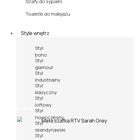
Szafy do sypialni
Toaletki do makijażu
Style wnętrz
Styl
boho
Styl
glamour
Styl
industrialny
Styl
klasyczny
Styl
loftowy
Jadalnia
Styl
nowoczesny
Styl
skandynawski
Styl