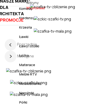
NASZE MARKI
Witryny
DLA
Wyprzedaż
Komody
RCHITEKTA
Kredensy
PROMOCJE
Krzesła
Ławki
Poprzednie
Ławy i stoliki
Łóżka
Następne
Materace
Meble RTV
Meblościanki
Narożniki
Półki