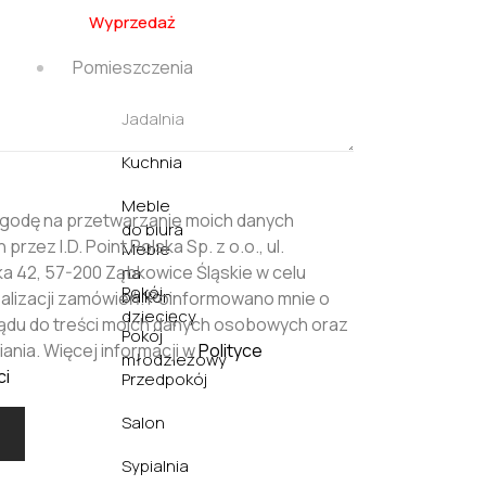
Wyprzedaż
Pomieszczenia
Jadalnia
Kuchnia
Meble
godę na przetwarzanie moich danych
do biura
rzez I.D. Point Polska Sp. z o.o., ul.
Meble
 42, 57-200 Ząbkowice Śląskie w celu
na
Pokój
balkon
realizacji zamówień. Poinformowano mnie o
dziecięcy
ądu do treści moich danych osobowych oraz
Pokój
ania. Więcej informacji w
Polityce
młodzieżowy
ci
Przedpokój
Salon
Sypialnia