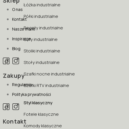
Sklep
Łóżka industrialne
O nas
Półki industrialne
Kontakt
Regały industrialne
Nasze marki
Inspiracje
Sofy industrialne
Blog
Stoliki industrialne
Stoły industrialne
Szafki nocne industrialne
Zakupy
Regulamin
Szafki RTV industrialne
Polityka prywatności
Styl klasyczny
Fotele klasyczne
Kontakt
Komody klasyczne