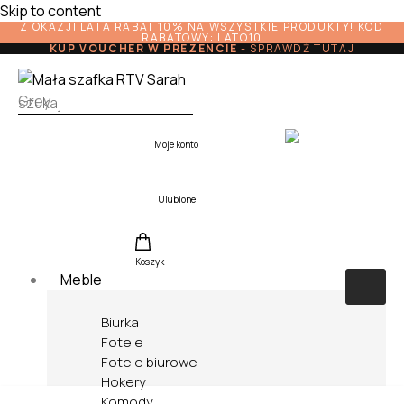
Skip to content
Z OKAZJI LATA RABAT 10% NA WSZYSTKIE PRODUKTY! KOD
RABATOWY: LATO10
KUP VOUCHER W PREZENCIE
-
SPRAWDŹ TUTAJ
Moje konto
Ulubione
Koszyk
Meble
Biurka
Fotele
Fotele biurowe
Hokery
Komody