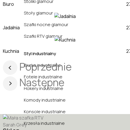
Stoliki glamour
Biuro
Stoły glamour
Szafki nocne glamour
Jadalnia
Szafki RTV glamour
Kuchnia
Styl industrialny
Poprzednie
Biurka industrialne
Fotele industrialne
Następne
Hokery industrialne
Komody industrialne
Konsole industrialne
Krzesła industrialne