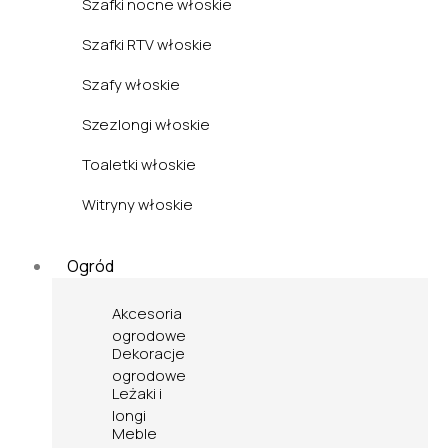
Szafki nocne włoskie
Szafki RTV włoskie
Szafy włoskie
Szezlongi włoskie
Toaletki włoskie
Witryny włoskie
Ogród
Akcesoria
ogrodowe
Dekoracje
ogrodowe
Leżaki i
longi
Meble