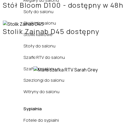
Regały do salonu
Stół Bloom D100 - dostępny w 48h
Sofy do salonu
Stoliki do salonu
Stolik Zainab D45 dostępny
Stoliki kawowe
Stoły do salonu
Szafki RTV do salonu
Szafy do salonu
Szezlongi do salonu
Witryny do salonu
Sypialnia
Fotele do sypialni