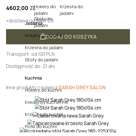
Hokery do
Krzesła do
4602,00
ZŁ
jadalni
jadalni
Stoły do
+dostawa od
100
PLN
Jadalnia
jadalni
Hokery do jadalni
DODAJ DO KOSZYKA
Krzesła do jadalni
Transport: od 100 PLN
Stoły do jadalni
Dostępność do: 21 dni
Kuchnia
Inne produkty z kolekcji
SARAH GREY SALON
Hokery do kuchni
Kredensy kuchenne
Krzesła do kuchni
Półki do kuchni