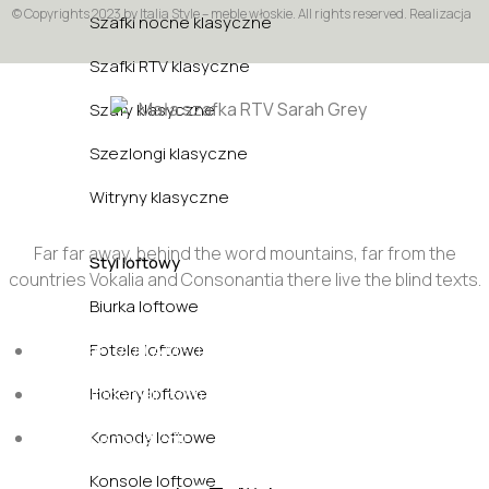
© Copyrights 2023 by Italia Style – meble włoskie. All rights reserved. Realizacja
Szafki nocne klasyczne
Szafki RTV klasyczne
Szafy klasyczne
Szezlongi klasyczne
Witryny klasyczne
Far far away, behind the word mountains, far from the
Styl loftowy
countries Vokalia and Consonantia there live the blind texts.
Biurka loftowe
Sun - Sat : 9:00 AM - 17:00 PM
Fotele loftowe
funiture@domain.com
Hokery loftowe
(+62)81 32 539 780
Komody loftowe
Konsole loftowe