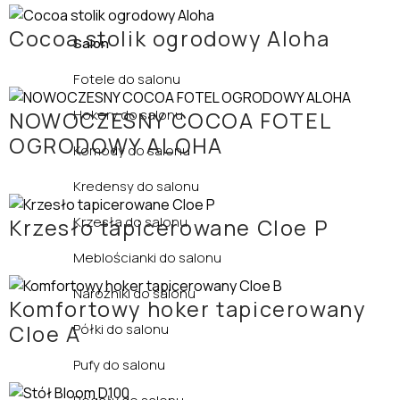
Cocoa stolik ogrodowy Aloha
Salon
Fotele do salonu
Hokery do salonu
NOWOCZESNY COCOA FOTEL
OGRODOWY ALOHA
Komody do salonu
Kredensy do salonu
Krzesła do salonu
Krzesło tapicerowane Cloe P
Meblościanki do salonu
Narożniki do salonu
Komfortowy hoker tapicerowany
Półki do salonu
Cloe A
Pufy do salonu