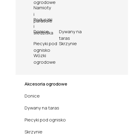
ogrodowe
Namioty
i
Poduszki
parasole
i
Donice
Dywany na
siedziska
taras
Piecyki pod
Skrzynie
ognisko
Wózki
ogrodowe
Akcesoria ogrodowe
Donice
Dywany na taras
Piecyki pod ognisko
Skrzynie