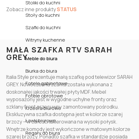
Stoliki do kuchni
Zobacz inne produkty
STATUS
Stoły do kuchni
Szafki do kuchni
Witryny kuchenne
MAŁA SZAFKA RTV SARAH
GREY
Meble do biura
Biurka do biura
Italia Style prezentuje małą szafkę pod telewizor SARAH
Fotele gabinetowe
GREY. Nowoczesna szafka została wykonana z
doskonałej jakości trwałej płyty MDF. Mebel
Fotele obrotowe
wyposażony jest w wygodne uchylne fronty oraz
szklany front przesuwny zamontowany pośrodku.
Krzesła biurowe
Ekskluzywna szafka dostępna jest w kolorze szarej
Ławki biurowe
brzozy – w całości lakierowana na wysoki połysk.
Wnętrze komody jest wykończone w matowym kolorze
Regały do biura
szarej brzozy. Ponadto szafka w standardzie posiada