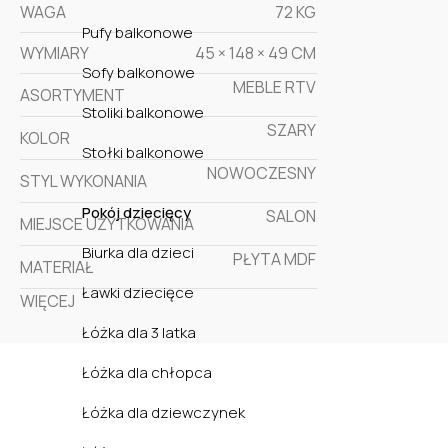
WAGA
72 KG
Pufy balkonowe
WYMIARY
45 × 148 × 49 CM
Sofy balkonowe
MEBLE RTV
ASORTYMENT
Stoliki balkonowe
SZARY
KOLOR
Stołki balkonowe
NOWOCZESNY
STYL WYKONANIA
Pokój dziecięcy
SALON
MIEJSCE UŻYTKOWANIA
Biurka dla dzieci
PŁYTA MDF
MATERIAŁ
Ławki dziecięce
WIĘCEJ
Łóżka dla 3 latka
Łóżka dla chłopca
Łóżka dla dziewczynek