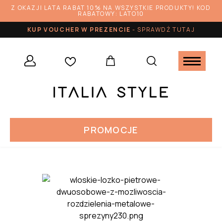
Z OKAZJI LATA RABAT 10% NA WSZYSTKIE PRODUKTY! KOD
RABATOWY: LATO10
KUP VOUCHER W PREZENCIE
-
SPRAWDŹ TUTAJ
PROMOCJE