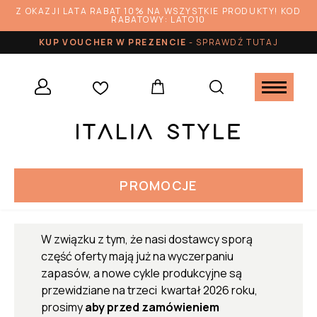
Z OKAZJI LATA RABAT 10% NA WSZYSTKIE PRODUKTY! KOD
RABATOWY: LATO10
KUP VOUCHER W PREZENCIE
-
SPRAWDŹ TUTAJ
PROMOCJE
W związku z tym, że nasi dostawcy sporą
część oferty mają już na wyczerpaniu
zapasów, a nowe cykle produkcyjne są
przewidziane na trzeci kwartał 2026 roku,
prosimy
aby przed zamówieniem