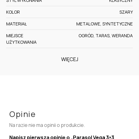
STYL WYKONANIA
KLASYCZNY
KOLOR
SZARY
MATERIAŁ
METALOWE, SYNTETYCZNE
MIEJSCE
OGRÓD, TARAS, WERANDA
UŻYTKOWANIA
WIĘCEJ
Opinie
Na razie nie ma opinii o produkcie.
Napisz pierwszą opinię o „Parasol Vega 3×3