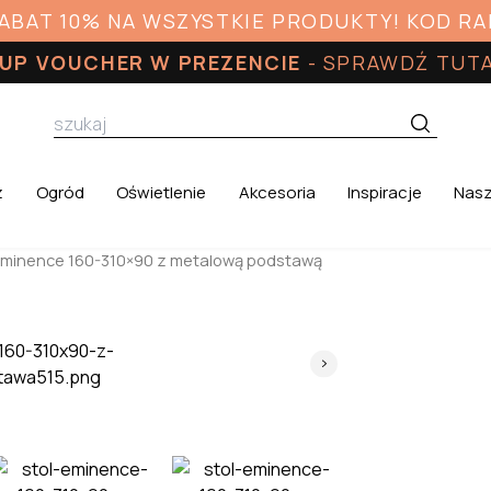
RABAT 10% NA WSZYSTKIE PRODUKTY! KOD R
UP VOUCHER W PREZENCIE
-
SPRAWDŹ TUT
z
Ogród
Oświetlenie
Akcesoria
Inspiracje
Nasz
Eminence 160-310×90 z metalową podstawą