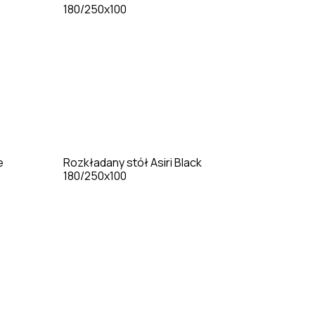
e
Rozkładany stół Asiri Black
Rozkładan
180/250x100
180/220/