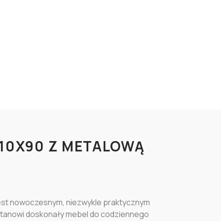
310X90 Z METALOWĄ
jest nowoczesnym, niezwykle praktycznym
j stanowi doskonały mebel do codziennego