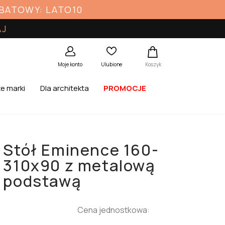
ABATOWY: LATO10
AJ
Koszyk
Moje konto
Ulubione
e marki
Dla architekta
PROMOCJE
Stół Eminence 160-
310x90 z metalową
podstawą
Cena jednostkowa: