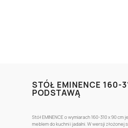
STÓŁ EMINENCE 160-
PODSTAWĄ
Stół EMINENCE o wymiarach 160-310 x 90 cm 
meblem do kuchni i jadalni. W wersji złożone