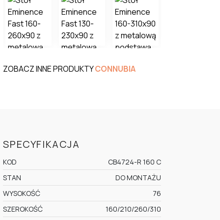
ZOBACZ INNE PRODUKTY
CONNUBIA
SPECYFIKACJA
KOD
CB4724-R 160 C
STAN
DO MONTAŻU
WYSOKOŚĆ
76
SZEROKOŚĆ
160/210/260/310