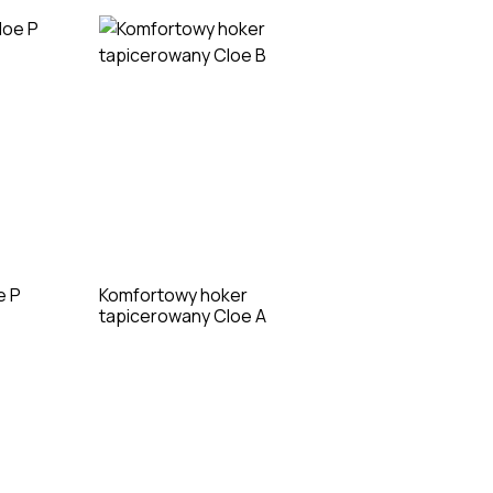
e P
Komfortowy hoker
Stół Bloo
tapicerowany Cloe A
48h