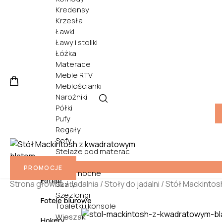
Kredensy
Krzesła
Ławki
Ławy i stoliki
Łóżka
Materace
Meble RTV
Meblościanki
Narożniki
Półki
Pufy
Regały
Sofy
Stelaże pod materac
Biurka
Stoły
PROMOCJE
Szafki nocne
Fotele
Strona główna
/
Jadalnia
/
Stoły do jadalni
/ Stół Mackinto
Szafy
Szezlongi
Fotele biurowe
Toaletki i konsole
Wieszaki
Hokery