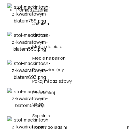
Pomieszczenia
Jadalnia
Kuchnia
Meble do biura
Meble na balkon
Pokój dziecięcy
Pokój młodzieżowy
Przedpokój
Salon
Sypialnia
Hokery do jadalni