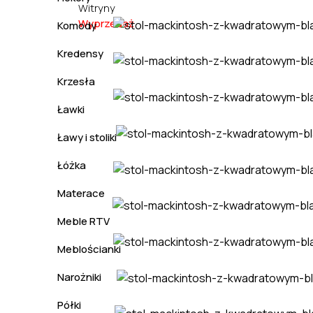
Witryny
Wyprzedaż
Komody
Kredensy
Krzesła
Ławki
Ławy i stoliki
Łóżka
Materace
Meble RTV
Meblościanki
Narożniki
Półki