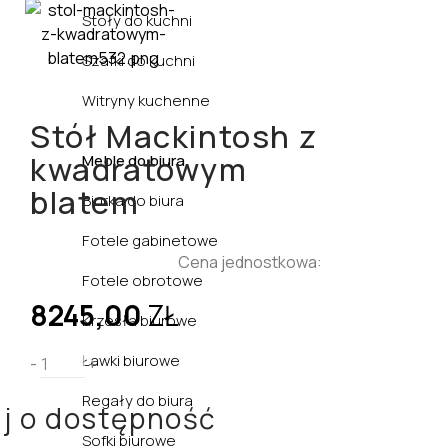
Stoły do kuchni
Szafki do kuchni
Witryny kuchenne
Stół Mackintosh z
kwadratowym
Meble do biura
blatem
Biurka do biura
Fotele gabinetowe
Cena jednostkowa:
Fotele obrotowe
8245,00
ZŁ
Krzesła biurowe
Ławki biurowe
-
+
Regały do biura
j o dostępność
Sofki biurowe