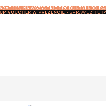
RABAT 10% NA WSZYSTKIE PRODUKTY! KOD R
UP VOUCHER W PREZENCIE
-
SPRAWDŹ TUT