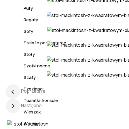
Pufy
Regały
Sofy
Stelaże pod materac
Stoły
Szafki nocne
Szafy
Szezlongi
Poprzednie
Toaletki i konsole
Następne
Wieszaki
Witryny