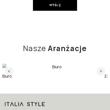
Nasze
Aranżacje
Biuro
J