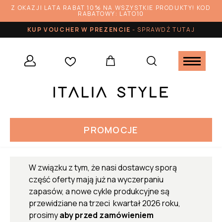
Z OKAZJI LATA RABAT 10% NA WSZYSTKIE PRODUKTY! KOD
RABATOWY: LATO10
KUP VOUCHER W PREZENCIE
-
SPRAWDŹ TUTAJ
PROMOCJE
W związku z tym, że nasi dostawcy sporą
część oferty mają już na wyczerpaniu
zapasów, a nowe cykle produkcyjne są
przewidziane na trzeci kwartał 2026 roku,
prosimy
aby przed zamówieniem