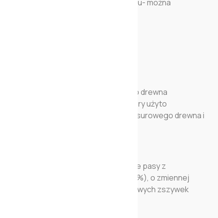
umieszczone w galerii zdjęć produktu- można
wypożyczyć.
DANE TECHNICZNE:
STRUKTURA: Wykonana z solidnego drewna
jodłowego. Do wzmocnienia struktury użyto
biodegradowalnej płyty wiórowej z surowego drewna i
płyty pilśniowej twardej.
SIEDZENIE SPRĘŻYNOWE: Elastyczne pasy z
polipropylenu (65%) oraz gumy (35%), o zmiennej
wysokości zamontowane do metalowych zszywek
umieszczonych po przekątnej.