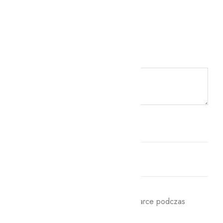
Wymagane pola są oznaczone
*
Twoja ocena
*
Twoja opinia
*
Nazwa
*
E-mail
*
Zapamiętaj moje dane w tej przeglądarce podczas
pisania kolejnych komentarzy.