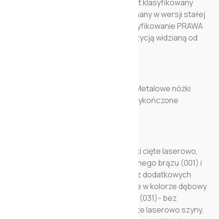
są zdejmowane. Ten produkt nie jest klasyfikowany
jako ognioodporny. Może być wykonany w wersji stałej
oraz modułowej. Zakładany, że klasyfikowanie PRAWA
(DX) albo LEWA (SX) strona jest pozycją widzianą od
frontu.
NÓŻKI W STANDARDOWEJ WERSJI: Metalowe nóżki
cięte laserowo, wysokość 14,5 cm wykończone
czarnym niklem.
OPCJONALNE NÓŻKI: Metalowe nóżki cięte laserowo,
wysokości 14,5 cm w kolorze antycznego brązu (001) i
chromowanych wykończeniach- bez dodatkowych
dopłat. Drewniane nóżki lakierowane w kolorze dębowy
popiół (030) oraz orzech Canaletto (031)- bez
dodatkowych dopłat. Metalowe, cięte laserowo szyny,