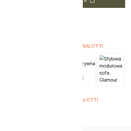
DODAJ DO KOSZYKA
TRANSPORT: OD 200 PLN
DOSTĘPNOŚĆ DO: 31 DNI
INNE PRODUKTY Z KOLEKCJI
DOIMO SALOTTI
ZOBACZ INNE PRODUKTY
DOIMO SALOTTI