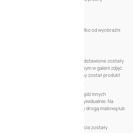
trzyosobowej.
Finalny wygląd produktu zależy tylko od wyobraźni
kupującego.
Wszystkie dostępne elementy przedstawione zostały
na rysunku technicznym umieszczonym w galerii zdjęć.
W czerwonym kwadracie zaznaczony został produkt
którego dotyczy cena podstawowa.
Wycena dodatkowych elementów bądź innych
wymiarów sofy dokonywana jest indywidualnie. Na
wszelkie pytania chętnie odpowiemy drogą mailową lub
telefoniczną.
Wszystkie próbki skór- których zdjęcia zostały