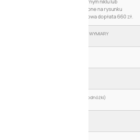
wysokość 15 cm wykończone w czarnym niklu lub
antycznym brązie (001), przedstawione na rysunku
technicznym w galerii zdjęć- dodatkowa dopłata 660 zł.
WYMIARY
Całkowita wysokość
Całkowita głębokość
Głębokość z otwartą wersją relax (podnóżki)
Wysokość siedzenia
Głębokość siedzenia