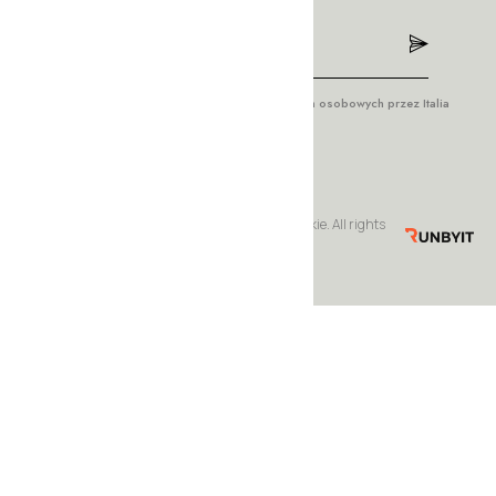
Wyrażam zgodę na przetwarzanie moich danych osobowych przez Italia
Style w celach marketingowych.
© Copyrights 2023 by Italia Style – meble włoskie. All rights
reserved. Realizacja