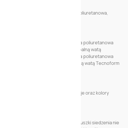
WYPEŁNIENIE STRUKTURY: Pianka poliuretanowa,
gęstość 21P.
WYPEŁNIENIE PODUSZEK: Tył: pianka poliuretanowa
(gęstość ECO 25S) pokryta trudnopalną watą
Tecnoform 450 gr. Siedzenie: pianka poliuretanowa
(gęstość 35H+), pokryta trudnopalną watą Tecnoform
450 gr.
TAPICERKA: Skóra. Dostępne rodzaje oraz kolory
podane są w opcjach produktu.
CECHY CHARAKTERYSTYCZNE: Poduszki siedzenia nie