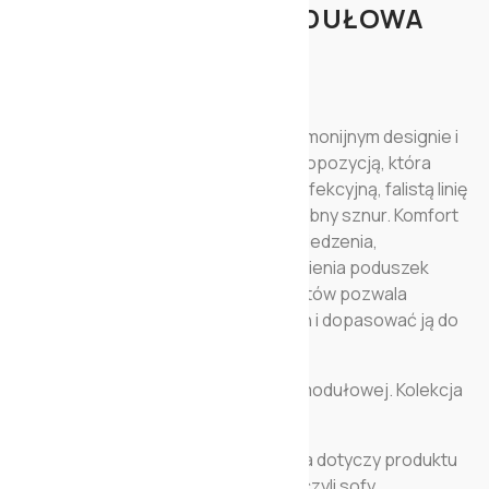
STYLOWA SOFA MODUŁOWA
SLY
Komfortowa sofa Sly to mebel o harmonijnym designie i
silnej osobowości, jest przytulną propozycją, która
zapewnia komfort siedzenia. Jej perfekcyjną, falistą linię
idealnie podkreślają szwy oraz ozdobny sznur. Komfort
gwarantuje doskonała ergonomia siedzenia,
wynikająca z perfekcyjnego wypełnienia poduszek
siedziska. Bardzo duża ilość elementów pozwala
stworzyć sofę w wielu kombinacjach i dopasować ją do
preferencji osób ją użytkujących.
SLY występuje w wersji stałej oraz modułowej. Kolekcja
SLY posiada fotel, sofy oraz pufy.
Przedstawiona tu cena podstawowa dotyczy produktu
widocznego na pierwszym zdjęciu, czyli sofy