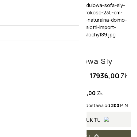
Stylowa sofa modułowa Sly
17936,00
ZŁ
Cena jednostkowa:
17936,00
ZŁ
-
+
+dostawa od
200
PLN
WYBIERZ OPCJE PRODUKTU