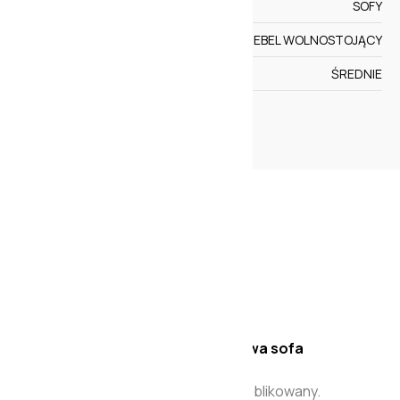
ASORTYMENT
SOFY
DODATKOWE OPCJE
MEBEL WOLNOSTOJĄCY
WYSOKOŚĆ OPARCIA
ŚREDNIE
WIĘCEJ
Opinie
Na razie nie ma opinii o produkcie.
Napisz pierwszą opinię o „Stylowa sofa
modułowa Sly”
Twój adres e-mail nie zostanie opublikowany.