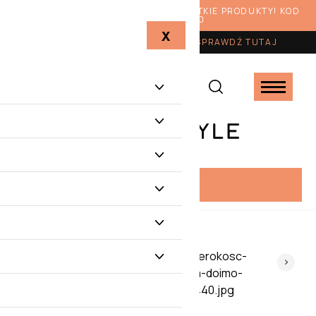
Z OKAZJI LATA RABAT 10% NA WSZYSTKIE PRODUKTY! KOD
RABATOWY: LATO10
X
KUP VOUCHER W PREZENCIE
-
SPRAWDŹ TUTAJ
PROMOCJE